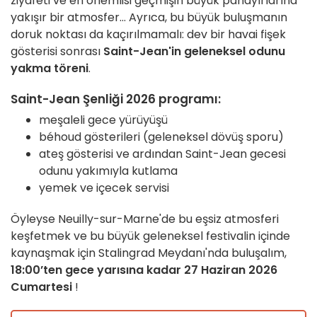
ziyafeti ve en önemlisi geçmişin büyük panayırlarına
yakışır bir atmosfer... Ayrıca, bu büyük buluşmanın
doruk noktası da kaçırılmamalı: dev bir havai fişek
gösterisi sonrası
Saint-Jean'in geleneksel odunu
yakma töreni
.
Saint-Jean Şenliği 2026 programı:
meşaleli gece yürüyüşü
béhoud gösterileri (geleneksel dövüş sporu)
ateş gösterisi ve ardından Saint-Jean gecesi
odunu yakımıyla kutlama
yemek ve içecek servisi
Öyleyse Neuilly-sur-Marne'de bu eşsiz atmosferi
keşfetmek ve bu büyük geleneksel festivalin içinde
kaynaşmak için Stalingrad Meydanı'nda buluşalım,
18:00’ten gece yarısına kadar 27 Haziran 2026
Cumartesi
!