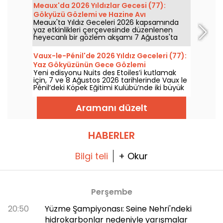
Meaux'da 2026 Yıldızlar Gecesi (77):
Gökyüzü Gözlemi ve Hazine Avı
Meaux'ta Yıldız Geceleri 2026 kapsamında
yaz etkinlikleri çerçevesinde düzenlenen
heyecanlı bir gözlem akşamı 7 Ağustos'ta
olacak; gezegenler ve yıldızlar hakkında
adeta uzmanlaşacaksınız!
Vaux-le-Pénil'de 2026 Yıldız Geceleri (77):
Yaz Gökyüzünün Gece Gözlemi
Yeni edisyonu Nuits des Etoiles’i kutlamak
için, 7 ve 8 Ağustos 2026 tarihlerinde Vaux le
Pénil’deki Köpek Eğitimi Kulübü’nde iki büyük
gökyüzü gözlem gecesi düzenlenecek.
Aramanı düzelt
HABERLER
Bilgi teli
+ Okur
Perşembe
20:50
Yüzme Şampiyonası: Seine Nehri'ndeki
hidrokarbonlar nedeniyle yarışmalar