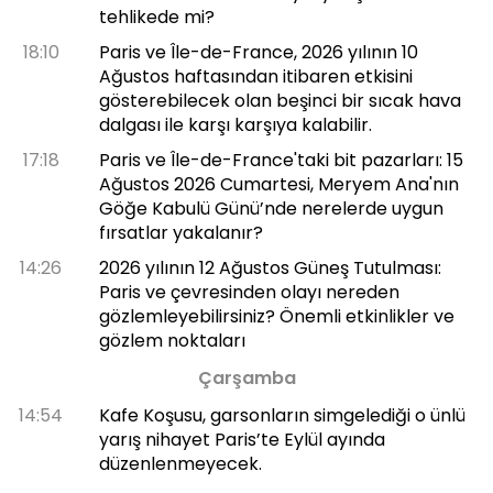
tehlikede mi?
18:10
Paris ve Île-de-France, 2026 yılının 10
Ağustos haftasından itibaren etkisini
gösterebilecek olan beşinci bir sıcak hava
dalgası ile karşı karşıya kalabilir.
17:18
Paris ve Île-de-France'taki bit pazarları: 15
Ağustos 2026 Cumartesi, Meryem Ana'nın
Göğe Kabulü Günü’nde nerelerde uygun
fırsatlar yakalanır?
14:26
2026 yılının 12 Ağustos Güneş Tutulması:
Paris ve çevresinden olayı nereden
gözlemleyebilirsiniz? Önemli etkinlikler ve
gözlem noktaları
Çarşamba
14:54
Kafe Koşusu, garsonların simgelediği o ünlü
yarış nihayet Paris’te Eylül ayında
düzenlenmeyecek.