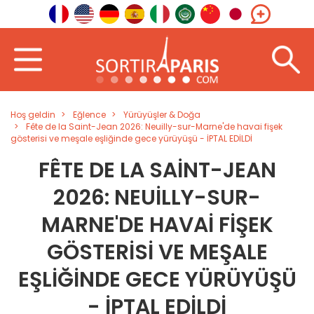
Hoş geldin
Eğlence
Yürüyüşler & Doğa
Fête de la Saint-Jean 2026: Neuilly-sur-Marne'de havai fişek
gösterisi ve meşale eşliğinde gece yürüyüşü - İPTAL EDİLDİ
FÊTE DE LA SAINT-JEAN
2026: NEUILLY-SUR-
MARNE'DE HAVAI FIŞEK
GÖSTERISI VE MEŞALE
EŞLIĞINDE GECE YÜRÜYÜŞÜ
- İPTAL EDİLDİ