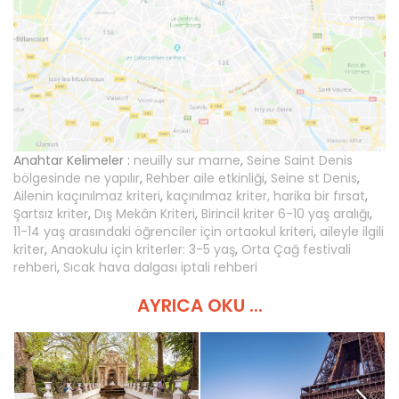
Anahtar Kelimeler :
neuilly sur marne
,
Seine Saint Denis
bölgesinde ne yapılır
,
Rehber aile etkinliği
,
Seine st Denis
,
Ailenin kaçınılmaz kriteri
,
kaçınılmaz kriter, harika bir fırsat
,
Şartsız kriter
,
Dış Mekân Kriteri
,
Birincil kriter 6-10 yaş aralığı
,
11-14 yaş arasındaki öğrenciler için ortaokul kriteri
,
aileyle ilgili
kriter
,
Anaokulu için kriterler: 3-5 yaş
,
Orta Çağ festivali
rehberi
,
Sıcak hava dalgası iptali rehberi
AYRICA OKU ...