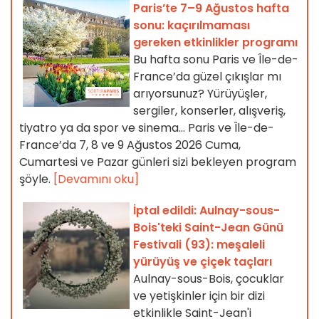
Paris’te 7–9 Ağustos hafta
sonu: kaçırılmaması
gereken etkinlikler programı
Bu hafta sonu Paris ve Île-de-
France’da güzel çıkışlar mı
arıyorsunuz? Yürüyüşler,
sergiler, konserler, alışveriş,
tiyatro ya da spor ve sinema... Paris ve Île-de-
France’da 7, 8 ve 9 Ağustos 2026 Cuma,
Cumartesi ve Pazar günleri sizi bekleyen program
şöyle.
[Devamını oku]
İptal edildi: Aulnay-sous-
Bois'teki Saint-Jean Günü
Festivali (93): meşaleli
yürüyüş ve çiçek taçları
Aulnay-sous-Bois, çocuklar
ve yetişkinler için bir dizi
etkinlikle Saint-Jean'i