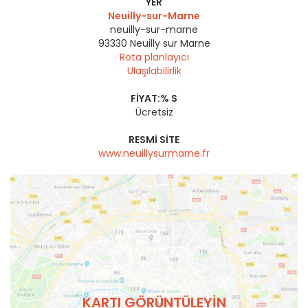
YER
Neuilly-sur-Marne
neuilly-sur-marne
93330
Neuilly sur Marne
Rota planlayıcı
Ulaşılabilirlik
FIYAT:% S
Ücretsiz
RESMI SITE
www.neuillysurmarne.fr
KARTI GÖRÜNTÜLEYIN