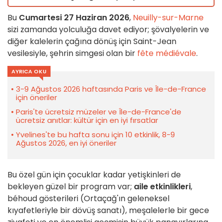
Bu
Cumartesi 27 Haziran 2026
,
Neuilly-sur-Marne
sizi zamanda yolculuğa davet ediyor; şövalyelerin ve
diğer kalelerin çağına dönüş için Saint-Jean
vesilesiyle, şehrin simgesi olan bir
fête médiévale
.
AYRICA OKU
3-9 Ağustos 2026 haftasında Paris ve Île-de-France
için öneriler
Paris'te ücretsiz müzeler ve Île-de-France'de
ücretsiz anıtlar: kültür için en iyi fırsatlar
Yvelines'te bu hafta sonu için 10 etkinlik, 8-9
Ağustos 2026, en iyi öneriler
Bu özel gün için çocuklar kadar yetişkinleri de
bekleyen güzel bir program var;
aile etkinlikleri
,
béhoud gösterileri (Ortaçağ'ın geleneksel
kıyafetleriyle bir dövüş sanatı), meşalelerle bir gece