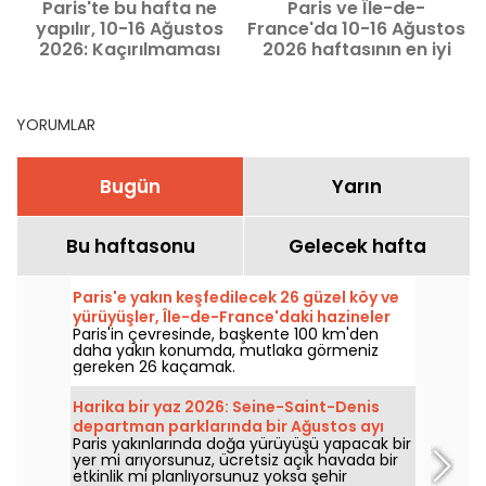
Paris'te bu hafta ne
Paris ve Île-de-
P
yapılır, 10-16 Ağustos
France'da 10-16 Ağustos
2026: Kaçırılmaması
2026 haftasının en iyi
2
gereken etkinlikler
fırsatları
YORUMLAR
Bugün
Yarın
Bu haftasonu
Gelecek hafta
Paris'e yakın keşfedilecek 26 güzel köy ve
yürüyüşler, Île-de-France'daki hazineler
Paris'in çevresinde, başkente 100 km'den
daha yakın konumda, mutlaka görmeniz
gereken 26 kaçamak.
Harika bir yaz 2026: Seine-Saint-Denis
departman parklarında bir Ağustos ayı
Paris yakınlarında doğa yürüyüşü yapacak bir
yer mi arıyorsunuz, ücretsiz açık havada bir
etkinlik mi planlıyorsunuz yoksa şehir