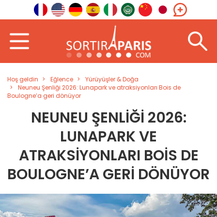
Hoş geldin
Eğlence
Yürüyüşler & Doğa
Neuneu Şenliği 2026: Lunapark ve atraksiyonları Bois de
Boulogne’a geri dönüyor
NEUNEU ŞENLIĞI 2026:
LUNAPARK VE
ATRAKSIYONLARI BOIS DE
BOULOGNE’A GERI DÖNÜYOR