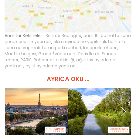
Anahtar Kelimeler :
Bois de Boulogne
,
paris 16
,
bu hafta sonu
çocuklarla ne yapmalı
,
eki̇m ayinda ne yapilmali
,
bu hafta
sonu ne yapmalı
,
tema parki rehberi̇
,
lunapark rehberi
,
Muette bölgesi
,
Grand Événement Paris Ile de France
rehber
,
PARİS
,
Rehber aile etkinliği
,
ağustos ayinda ne
yapilmali
,
eylül ayinda ne yapilmali
AYRICA OKU ...