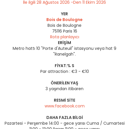
İle ilgili 28 Ağustos 2026 -Den 11 Ekim 2026
YER
Bois de Boulogne
Bois de Boulogne
75116
Paris 16
Rota planlayıcı
ERIŞIM
Metro hattı 10 "Porte d'Auteuil" istasyonu veya hat 9
"Ranelgah".
FIYAT:% S
Par attraction : €3 - €10
ÖNERILEN YAŞ
3 yaşından itibaren
RESMI SITE
www.facebook.com
DAHA FAZLA BILGI
Pazartesi - Perşembe 14:00 - gece yarısı Cuma / Cumartesi
11:00 - 13:00 Pazar 11:00 - gece yarısı