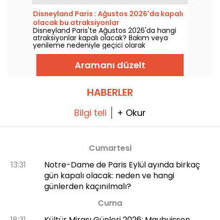
gürültüsünden uzak, spor yapabileceğiniz bir
mekan mı istiyorsunuz… Seine-Saint-Denis
Disneyland Paris : Ağustos 2026'da kapalı
parkları tam da size göre!
olacak bu atraksiyonlar
Disneyland Paris'te Ağustos 2026'da hangi
atraksiyonlar kapalı olacak? Bakım veya
yenileme nedeniyle geçici olarak
kullanılamayan atraksiyonların listesini
inceleyerek ziyaretinizi buna göre planlayın.
Aramanı düzelt
HABERLER
Bilgi teli
+ Okur
Cumartesi
13:31
Notre-Dame de Paris Eylül ayında birkaç
gün kapalı olacak: neden ve hangi
günlerden kaçınılmalı?
Cuma
18:31
Kültür Mirası Günleri 2026: Maubuisson