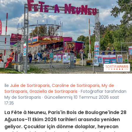
İle
Julie de Sortiraparis
,
Caroline de Sortiraparis
,
My de
Sortiraparis
,
Graziella de Sortiraparis
· Fotoğraflar tarafından
My de Sortiraparis · Güncellenmiş 10 Temmuz 2026 saat
17:35
La Fête à Neuneu, Paris'in Bois de Boulogne'inde 28
Ağustos–11 Ekim 2026 tarihleri arasında yeniden
geliyor. Çocuklar için dönme dolaplar, heyecan