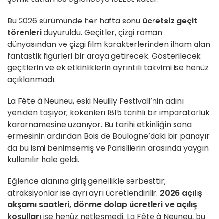
Bu 2026 sürümünde her hafta sonu
ücretsiz geçit
törenleri
duyuruldu. Geçitler, çizgi roman
dünyasından ve çizgi film karakterlerinden ilham alan
fantastik figürleri bir araya getirecek. Gösterilecek
geçitlerin ve ek etkinliklerin ayrıntılı takvimi ise henüz
açıklanmadı.
La Fête à Neuneu, eski Neuilly Festivali’nin adını
yeniden taşıyor; kökenleri 1815 tarihli bir imparatorluk
kararnamesine uzanıyor. Bu tarihi etkinliğin sona
ermesinin ardından Bois de Boulogne’daki bir panayır
da bu ismi benimsemiş ve Parislilerin arasında yaygın
kullanılır hale geldi.
Eğlence alanına giriş genellikle serbesttir;
atraksiyonlar ise ayrı ayrı ücretlendirilir.
2026 açılış
akşamı saatleri, dönme dolap ücretleri ve açılış
koşulları
ise henüz netleşmedi. La Fête à Neuneu, bu