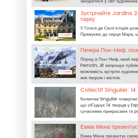
зануритися у світ художника
Зустрічайте Jardins 2
парку
У Готелі де Сюлі історія ро
Прямуємо до серця Маре, щоб
Печера Пон-Неф: позн
Поряд із Пон-Неф, який пер
Perrotin, JR запрошує публі
можливість зустріти художни
між твором і містом.
Collectif Singulier: 1
Колектив Singulier повертає
що об'єднує 14 творців у E
сучасними прикрасами та р
Емма Мена презентує 
Емма Мена презентує серію 