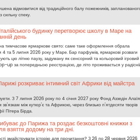
шена відмовитися від традиційного балу пожежників, запланованог
з сильну спеку.
 італійського будинку перетворює школу в Маре на
анній день
 на тимчасове ярмаркове свято: саме таке оформлення обрала
и 4 та 5 липня 2026 року у Маре. Бар парфумів, ярмаркові розваги
ють цю літню паузу, задуману як сенсорний та кольоровий ігровий
p-up за попередньою реєстрацією, де літо проживається у радісні
Парижі розкриває інтимний світ Африки від майстра
уети. З 7 липня 2026 року по 4 січня 2027 року Фонд Аззедін Алаїя
 зв'язкам між кутюр'є та Африкою, через близько п'ятдесяти творів
ії Пітера Бірда.
рибуває до Парижа та роздає безкоштовні книжки з
я взяття додому на три дні.
ості змайструвати історію для прочитання? З 26 по 28 червня 2026