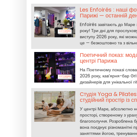
Les Enfoirés : наші ф
Парижі — останній де
Enfoirés завітають до Маре
року! Три дні для прослухо
виступу 2026 року, які можн
це — безкоштовно та з віль
Поетичний показ: мода,
центрі Парижа
На Поетичному показі слова
2026 року, кав’ярня-бар Gr
дизайнерів для унікальної гі
Студія Yoga & Pilates
студійний простір із с
У центрі Маре, абсолютно но
просторі, створеному з урах
благополуччя. Розроблена 
вона поєднує різноманітні п
заняттями йогою, тренуванн