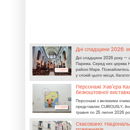
Дні спадщини 2026: е
Дні спадщини 2026 року — ц
Парижа. Серед них церква Н
районі Маре. Познайомтесь і
у спокій цього місця, багатог
Персонажі Хав'єра Кал
безкоштовної виставк
Персонажі з великими очима, 
представляє CURIOUSLY, йог
травня по 25 липня 2026 ро
Скасовано: Національ
пожежників.