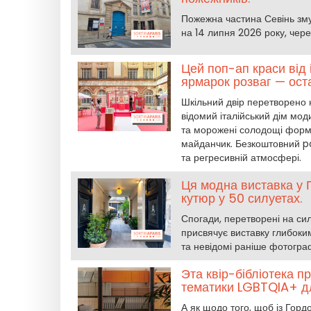
Пожежна частина Севінь зму
на 14 липня 2026 року, чере
Цей поп-ап краси від
ярмарок розваг — ост
Шкільний двір перетворено
відомий італійський дім мод
та морожені солодощі форму
майданчик. Безкоштовний po
та регресивній атмосфері.
Ця модна виставка у 
кутюр у 50 силуетах.
Спогади, перетворені на сил
присвячує виставку глибоким
та невідомі раніше фотограф
Эта квір-бібліотека п
тематики LGBTQIA+ дл
А як щодо того, щоб із Горд