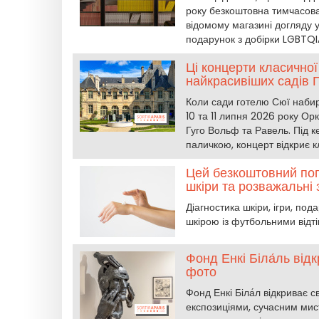
року безкоштовна тимчасова к
відомому магазині догляду 
подарунок з добірки LGBTQIA
Ці концерти класичної
найкрасивіших садів П
Коли сади готелю Сюї набир
10 та 11 липня 2026 року О
Гуго Вольф та Равель. Під к
паличкою, концерт відкриє 
Цей безкоштовний поп
шкіри та розважальні 
Діагностика шкіри, ігри, под
шкірою із футбольними відті
Фонд Енкі Біла́ль від
фото
Фонд Енкі Біла́л відкриває с
експозиціями, сучасним ми