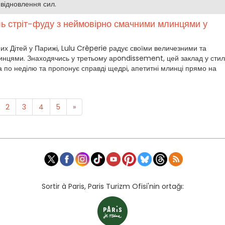
 відновлення сил.
ль стріт-фуду з неймовірно смачними млинцями у
х Дітей у Парижі, Lulu Crêperie радує своїми величезними та
нцями. Знаходячись у третьому арondissement, цей заклад у стил
а по неділю та пропонує справді щедрі, апетитні млинці прямо на
2
3
4
5
»
Sortir à Paris, Paris Turizm Ofisi'nin ortağı: