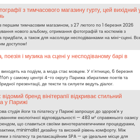
отографії з тимчасового магазину гурту, цей вихідний 
нь
 з першим тимчасовим магазином, з 27 лютого по 1 березня 2026
вування нового альбому, отримання фотографій та костюмів з
а придбати, а також для насолоди несподіванками на міні-сцені. Вс
ним доступом!
 поезія і музика на сцені у несподіваному барі в
 виходять на подіум, а мода стає мовцем. У п’ятницю, 6 березня
iffon у самому центрі 4-го округу Парижа збиратиме поетів та
бридної презентації, де тексти та силуети ведуть діалог.
: відомий бренд вінітерапії відкриває стильний
па у Парижі
ва студія йоги та пілатесу у Парижі запрошує до здоров’я у
уванням екологічної відповідальності — 483 м² справжнього оазису
брендом, що славиться своїми винотерапевтичними процедурами,
рактики, minimalist дизайну та високий рівень комфорту. Між
ями з пілатесу та релаксаційним SPA — це ідеальне місце для