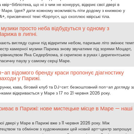
вір-бібліотека, що ні з чим не конкурує, відкриє свої двері в
у Маре. Ідея? дати кожному можливість піти додому з книжкою у
+, присвяченої темі «Корпус», що охоплює квірські тіла.
 музики просто неба відбудуться у одному з
арижа в липні.
ають вигляду сцени під відкритим небом, паризьке літо змінює темп
ркестр камерної музики Парижа знову звучатиме під зорями Моцарт,
ерівництвом Яна Седерблома, зі скрипкою в руках і диригентською
класичну паузу у самому серці Маре.
-ап відомого бренду краси пропонує діагностику
заходи у Парижі.
арунки, кава, біговий клуб та DJ-сет: безкоштовний поп-ап догляду з
нками відкривається у Маре з 17 по 21 червня 2026 року.
криває в Парижі: нове мистецьке місце в Маре — наші
вої двері у Маре в Парижі вже з 11 червня 2026 року. Між
стецтвом та обміном з художниками цей новий арт-центр запрошує