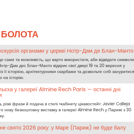
БОЛОТА
кскурсія органами у церкві Нотр-Дам де Блан-Манто
е саме та можливість, що варто використати, аби відвідати символи
отр-Дам дес Блан-Манто відкриє свої двері 19 та 20 вересня у
з її історією, архітектурними скарбами та дозвольте собі зануритис
о на історію.
ьєха у галереї Almine Rech Paris — останні дні
и
різкі фрази й подача в стилі «кабінету цікавостей»: Javier Calleja
о нову безкоштовну виставку в галереї Almine Rech у Парижі з 30
ку.
не свято 2026 року: у Маре (Париж) не буде балу