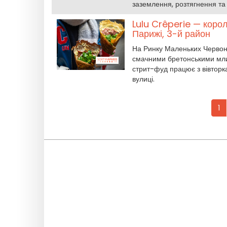
заземлення, розтягнення та
Lulu Crêperie — коро
Парижі, 3-й район
На Ринку Маленьких Червони
смачними бретонськими мли
стрит-фуд працює з вівторк
вулиці.
1