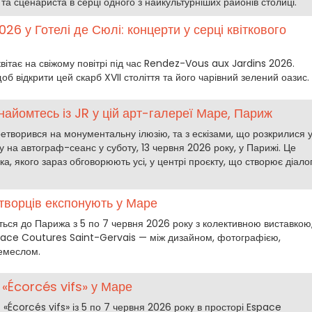
 та сценариста в серці одного з найкультурніших районів столиці.
026 у Готелі де Сюлі: концерти у серці квіткового
зквітає на свіжому повітрі під час Rendez-Vous aux Jardins 2026.
 відкрити цей скарб XVII століття та його чарівний зелений оазис.
айомтесь із JR у цій арт-галереї Маре, Париж
етворився на монументальну ілюзію, та з ескізами, що розкрилися 
ку на автограф-сеанс у суботу, 13 червня 2026 року, у Парижі. Це
ка, якого зараз обговорюють усі, у центрі проєкту, що створює діало
4 творців експонують у Маре
ться до Парижа з 5 по 7 червня 2026 року з колективною виставкою
space Coutures Saint-Gervais — між дизайном, фотографією,
емеслом.
«Écorcés vifs» у Маре
«Écorcés vifs» із 5 по 7 червня 2026 року в просторі Espace