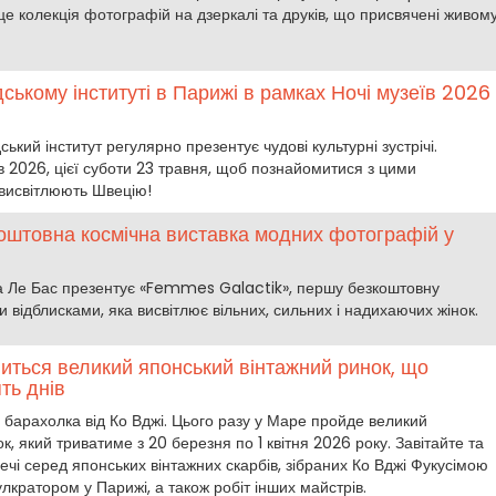
е колекція фотографій на дзеркалі та друків, що присвячені живому
ському інституті в Парижі в рамках Ночі музеїв 2026
кий інститут регулярно презентує чудові культурні зустрічі.
 2026, цієї суботи 23 травня, щоб познайомитися з цими
 висвітлюють Швецію!
коштовна космічна виставка модних фотографій у
 Ле Бас презентує «Femmes Galactik», першу безкоштовну
відблисками, яка висвітлює вільних, сильних і надихаючих жінок.
виться великий японський вінтажний ринок, що
ть днів
барахолка від Ко Вджі. Цього разу у Маре пройде великий
, який триватиме з 20 березня по 1 квітня 2026 року. Завітайте та
 речі серед японських вінтажних скарбів, зібраних Ко Вджі Фукусімою
ратором у Парижі, а також робіт інших майстрів.