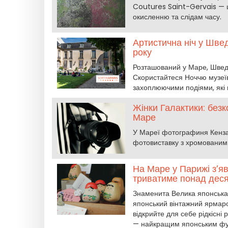
Coutures Saint-Gervais — ц
окисленню та слідам часу.
Артистична ніч у Швед
року
Розташований у Маре, Шведсь
Скористайтеся Ноччю музеїв
захоплюючими подіями, які
Жінки Галактики: без
Маре
У Мареї фотографиня Кенза
фотовиставку з хромованими 
На Маре у Парижі з’я
триватиме понад деся
Знаменита Велика японська 
японський вінтажний ярмарок
відкрийте для себе рідкісні
— найкращим японським фулк