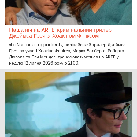
Наша ніч на ARTE: кримінальний трилер
Джеймса Грея зі Хоакіном Фініксом
«La Nuit nous appartient», поліцейський трилер Джеймса
Грея за участі Хоакіна Фенікса, Марка Волберга, Роберта
Дюваля та Еви Мендес, транслюватиметься на ARTE у
неділю 12 липня 2026 року о 21:00.