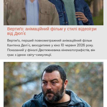
Вертиґо: анімаційний фільм у стилі відеоігри
від Дюп'є
Вертиґо, перший повнометражний анімаційний фільм
Кантена Дюп'є, виходитиме у кіно 10 червня 2026 року.
Показаний у фіналі Двотижневика кінематографістів, він
грає з ідеєю світу-симуляції.