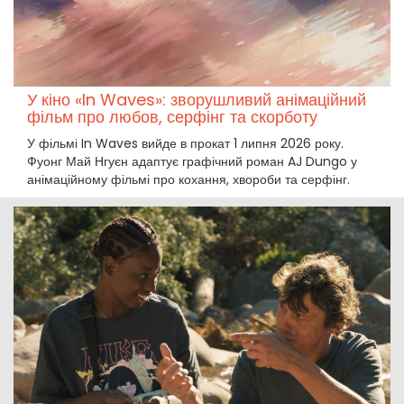
У кіно «In Waves»: зворушливий анімаційний
фільм про любов, серфінг та скорботу
У фільмі In Waves вийде в прокат 1 липня 2026 року.
Фуонг Май Нгуєн адаптує графічний роман AJ Dungo у
анімаційному фільмі про кохання, хвороби та серфінг.