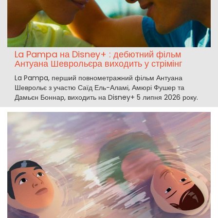
La Pampa на Disney+ : дебютний фільм
Антуана Шеврольєра виходить у стрімінг
La Pampa, перший повнометражний фільм Антуана
Шеврольє з участю Саїд Ель-Аламі, Амюрі Фушер та
Дамьєн Боннар, виходить на Disney+ 5 липня 2026 року.