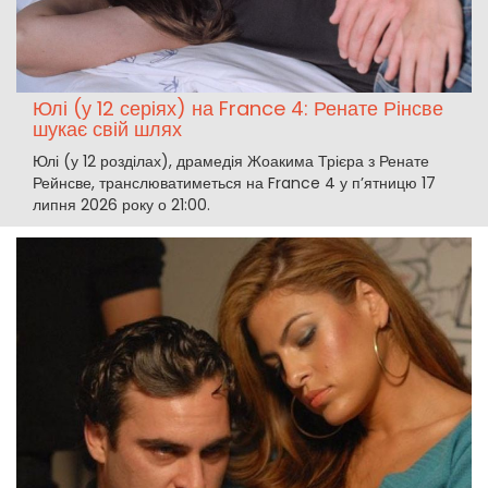
Юлі (у 12 серіях) на France 4: Ренате Рінсве
шукає свій шлях
Юлі (у 12 розділах), драмедія Жоакима Трієра з Ренате
Рейнсве, транслюватиметься на France 4 у п’ятницю 17
липня 2026 року о 21:00.