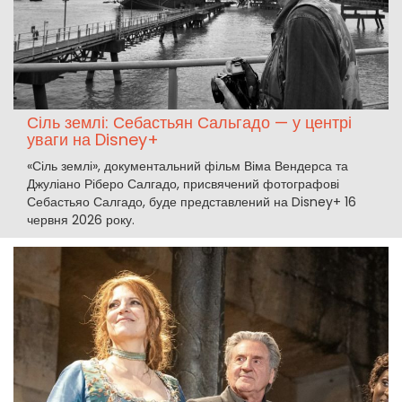
Сіль землі: Себастьян Сальгадо — у центрі
уваги на Disney+
«Сіль землі», документальний фільм Віма Вендерса та
Джуліано Ріберо Салгадо, присвячений фотографові
Себастьяо Салгадо, буде представлений на Disney+ 16
червня 2026 року.