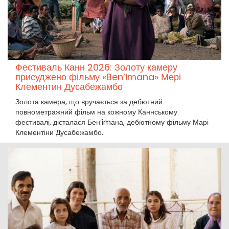
Фестиваль Канн 2026: Золоту камеру
присуджено фільму «Ben’imana» Мері
Клементин Дусабежамбо
Золота камера, що вручається за дебютний
повнометражний фільм на кожному Каннському
фестивалі, дісталася Бен’imана, дебютному фільму Марі
Клементіни Дусабежамбо.