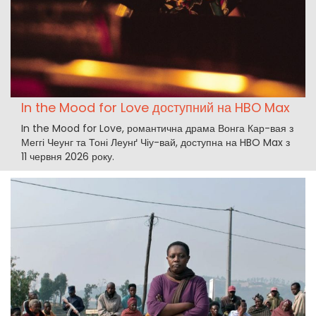
In the Mood for Love доступний на HBO Max
In the Mood for Love, романтична драма Вонга Кар-вая з
Меггі Чеунг та Тоні Леунґ Чіу-вай, доступна на HBO Max з
11 червня 2026 року.