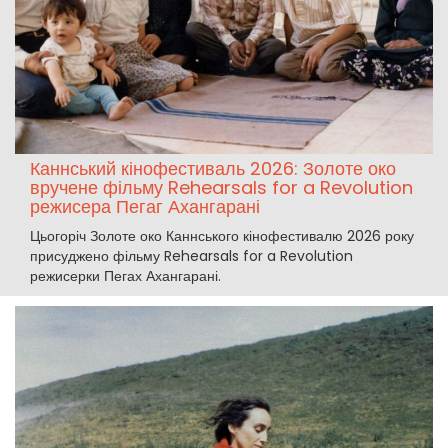
Каннський кінофестиваль 2026: Золоте око
вручене фільму Rehearsals for a Revolution
режисера Пегаг Ахангарані
Цьогоріч Золоте око Каннського кінофестивалю 2026 року
присуджено фільму Rehearsals for a Revolution
режисерки Пегах Ахангарані.