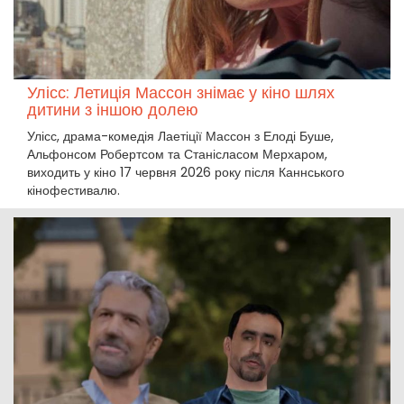
Улісс: Летиція Массон знімає у кіно шлях
дитини з іншою долею
Улісс, драма-комедія Лаетіції Массон з Елоді Буше,
Альфонсом Робертсом та Станісласом Мерхаром,
виходить у кіно 17 червня 2026 року після Каннського
кінофестивалю.