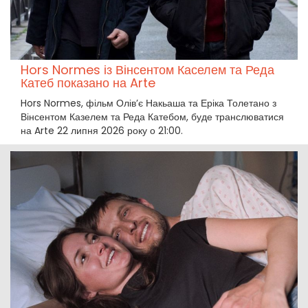
Hors Normes із Вінсентом Каселем та Реда
Катеб показано на Arte
Hors Normes, фільм Олів’є Накьаша та Еріка Толетано з
Вінсентом Казелем та Реда Катебом, буде транслюватися
на Arte 22 липня 2026 року о 21:00.