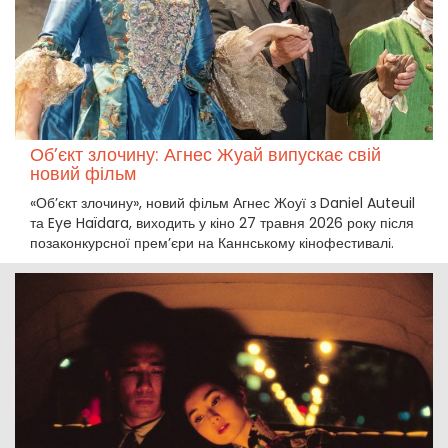
Об’єкт злочину: Агнес Жуай випускає свій
новий фільм
«Об’єкт злочину», новий фільм Агнес Жоуї з Daniel Auteuil
та Eye Haïdara, виходить у кіно 27 травня 2026 року після
позаконкурсної прем’єри на Каннському кінофестивалі.