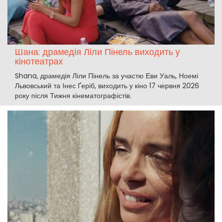
Шана: драмедія Ліли Пінель виходить у
кінотеатрах
Shana, драмедія Ліли Пінель за участю Еви Уаль, Ноемі
Львовський та Інес Ґеріб, виходить у кіно 17 червня 2026
року після Тижня кінематографістів.