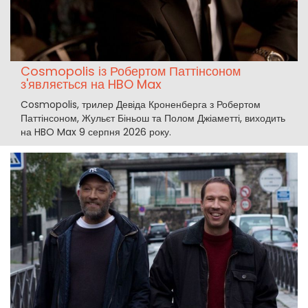
Cosmopolis із Робертом Паттінсоном
з'являється на HBO Max
Cosmopolis, трилер Девіда Кроненберга з Робертом
Паттінсоном, Жульєт Біньош та Полом Джіаметті, виходить
на HBO Max 9 серпня 2026 року.