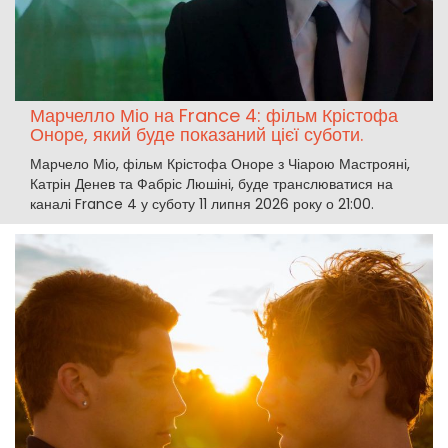
Марчелло Міо на France 4: фільм Крістофа
Оноре, який буде показаний цієї суботи.
Марчело Міо, фільм Крістофа Оноре з Чіарою Мастрояні,
Катрін Денев та Фабріс Люшіні, буде транслюватися на
каналі France 4 у суботу 11 липня 2026 року о 21:00.