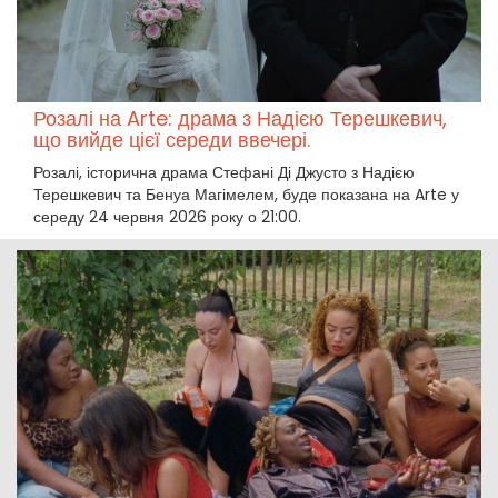
Розалі на Arte: драма з Надією Терешкевич,
що вийде цієї середи ввечері.
Розалі, історична драма Стефані Ді Джусто з Надією
Терешкевич та Бенуа Магімелем, буде показана на Arte у
середу 24 червня 2026 року о 21:00.