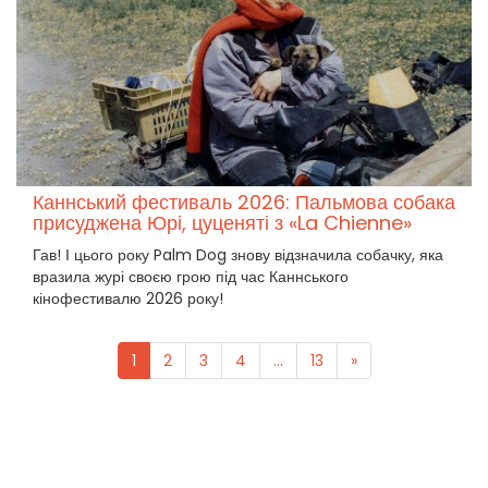
Каннський фестиваль 2026: Пальмова собака
присуджена Юрі, цуценяті з «La Chienne»
Гав! І цього року Palm Dog знову відзначила собачку, яка
вразила журі своєю грою під час Каннського
кінофестивалю 2026 року!
1
2
3
4
...
13
»