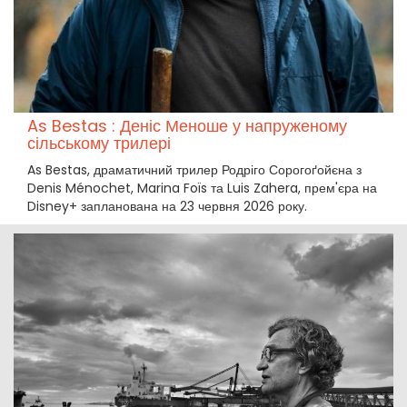
As Bestas : Деніс Меноше у напруженому
сільському трилері
As Bestas, драматичний трилер Родріго Сорогоґойєна з
Denis Ménochet, Marina Foïs та Luis Zahera, прем'єра на
Disney+ запланована на 23 червня 2026 року.