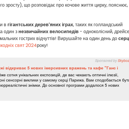
о зросту), що розповідає про кочове життя цирку, пояснює,
и в
гігантських дерев'яних іграх
, таких як голландський
на один з
незвичайних велосипедів
- одноколісний, дрейсе
имальних гострих відчуттів! Вирушайте на один день до
сер
кодніх свят 2024
року!