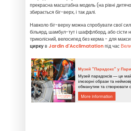
прекрасна масштабна модель (на рівні дитячог
збирається біг-верх, і так далі.
Навколо біг-верху можна спробувати свої сил
більярд, шамбул-тут і шаффлборд, або сісти 
триколісний, велосипед без керма - для макс
цирку
в
Jardin d'Acclimatation
під час
Вели