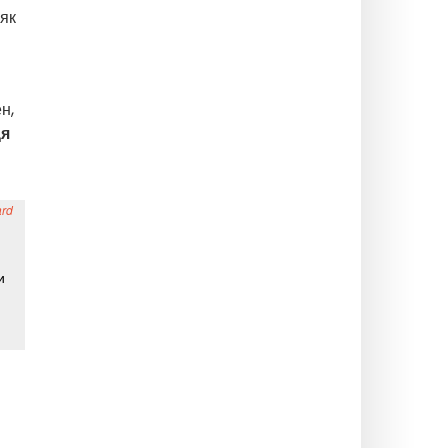
 як
н,
ця