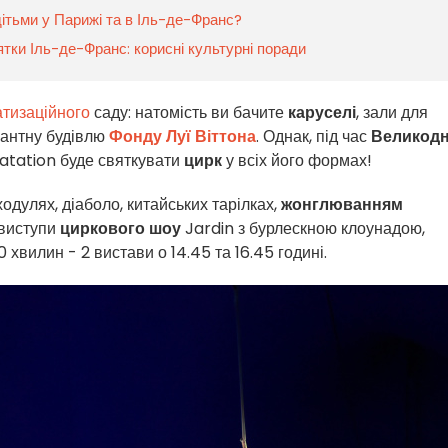
дітьми у Парижі та в Іль-де-Франс?
тки Іль-де-Франс: корисні культурні поради
атизаційного
саду: натомість ви бачите
каруселі
, зали для
озантну будівлю
Фонду Луї Віттона
. Однак, під час
Великодн
atation буде святкувати
цирк
у всіх його формах!
одулях, діаболо, китайських тарілках,
жонглюванням
 виступи
циркового шоу
Jardin з бурлескною клоунадою,
вилин - 2 вистави о 14.45 та 16.45 годині.