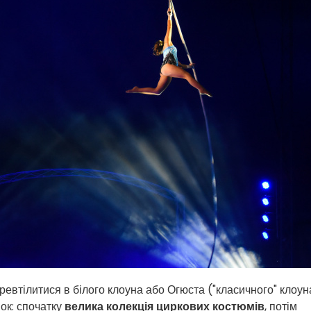
еревтілитися в білого клоуна або Огюста ("класичного" клоун
вок: спочатку
велика колекція циркових костюмів
, потім