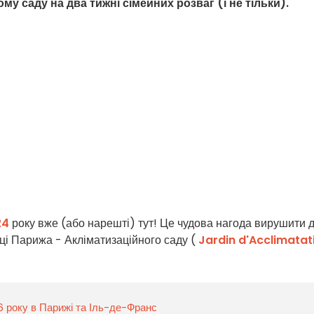
му саду на два тижні сімейних розваг (і не тільки).
24
року вже (або нарешті) тут! Це чудова нагода вирушити 
ці Парижа - Акліматизаційного саду (
Jardin d'Acclimatat
26 року в Парижі та Іль-де-Франс