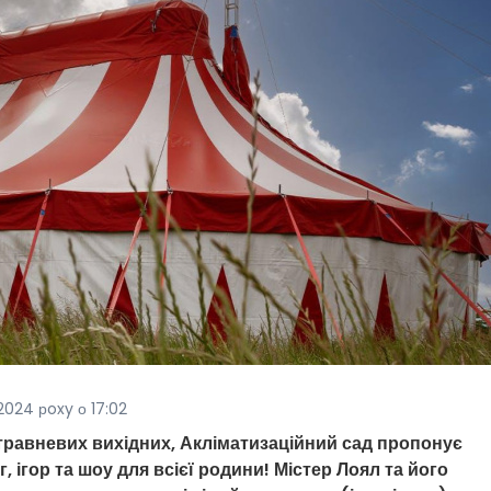
2024 рoxy о 17:02
х травневих вихідних, Акліматизаційний сад пропонує
ігор та шоу для всієї родини! Містер Лоял та його