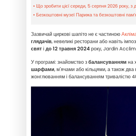
Що зробити цієї середи, 5 серпня 2026 року, з 
Безкоштовні музеї Парижа та безкоштовні пам’я
Зазвичай циркові шапіто не є частиною
Аклім
глядачів
, невеликі ресторани або навіть імп
свят
і
до 12 травня 2024
року, Jardin Acclim
У програмі: знайомство з
балансуванням
на х
шарфами
, м'ячами або кільцями, а також два
жонглюванням і балансуванням тривалістю 40 х