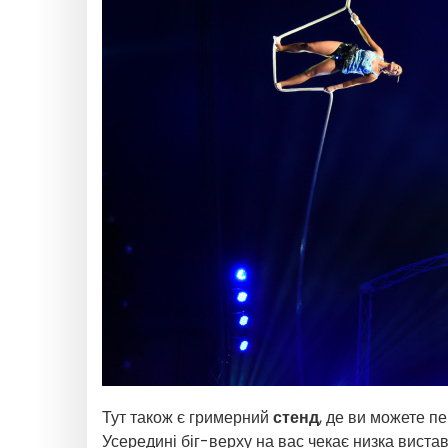
Тут також є гримерний
стенд
, де ви можете п
Усередині біг-верху на вас чекає низка виста