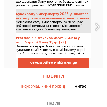
що щомісяця Sony пропонує безкоштовні ігри
разом із підпискою PlayStation Plus. Тож які
ігри доступні безкоштовно у серпні 2026 року?
Ознайомтесь із вибором цього місяця.
Кубок світу з кіберспорту 2026: дізнайтеся
всі результати та чемпіонів кожного фіналу
Чемпіонат світу з кіберспорту 2026 збирає
найкращі команди та гравців міжнародної
змагальної сцени. У нашому матеріалі —
результати фіналів, підсумкові рахунки,
переможці кожного турніру та графік майбутніх
Protocole Z: жахлива квест-кімната у
матчів.
старій крипті Замку Туарі (78)
Загляньте в нутро Замку Туарі й спробуйте
зупинити зомбі-навалу в самісінькому серці
сімейного склепу, де повзають істоти, які вже
не мають нічого людського, у захоплюючому
escape game, що вимагатиме від вас
Уточнюйте свій пошук
хоробрості.
НОВИНИ
Інформаційний провід
+ Читає
Неділя