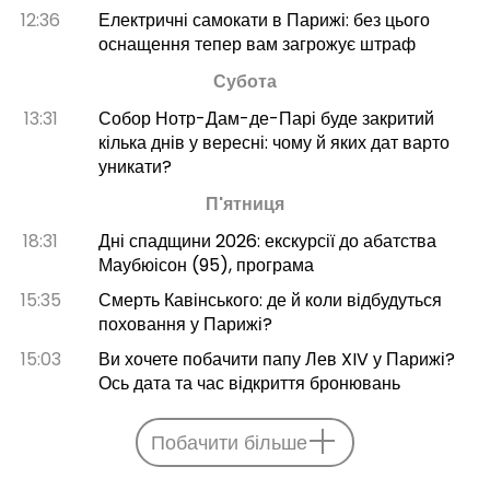
12:36
Електричні самокати в Парижі: без цього
оснащення тепер вам загрожує штраф
Субота
13:31
Собор Нотр-Дам-де-Парі буде закритий
кілька днів у вересні: чому й яких дат варто
уникати?
П'ятниця
18:31
Дні спадщини 2026: екскурсії до абатства
Маубюісон (95), програма
15:35
Смерть Кавінського: де й коли відбудуться
поховання у Парижі?
15:03
Ви хочете побачити папу Лев XIV у Парижі?
Ось дата та час відкриття бронювань
Побачити більше