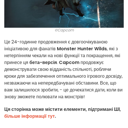
©Capcom
Це 24-годинне продовження є довгоочікуваною
ініціативою для фанатів
Monster Hunter Wilds
, які з
нетерпінням чекали на нові функції та покращення, які
принесе ця
бета-версія
.
Capcom
продовжує
демонструвати свою відданість спільноті, роблячи
кроки для забезпечення оптимального ігрового досвіду,
незважаючи на непередбачувані обставини. Все, що
вам залишилося зробити, - це дочекатися дати, коли ви
знову зможете полювати на монстрів!
Ця сторінка може містити елементи, підтримані ШІ,
більше інформації тут
.