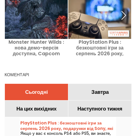
Monster Hunter Wilds :
PlayStation Plus :
S
нова демо-версія
безкоштовні ігри за
доступна, Capcom
серпень 2026 року,
оголошує світовий
подарунки від Sony, які
чемпіонат
не варто пропускати
КОМЕНТАРІ
Сьогодні
Завтра
На цих вихідних
Наступного тижня
PlayStation Plus : безкоштовні ігри за
серпень 2026 року, подарунки від Sony, які
Якщо у вас є консоль PS4 або PS5, ви знаєте,
не варто пропускати