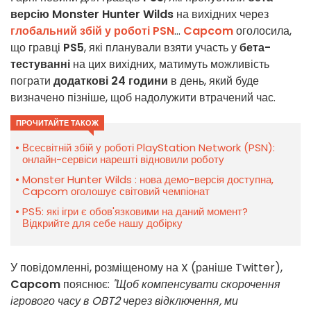
версію
Monster Hunter Wilds
на вихідних через
глобальний збій у роботі PSN
...
Capcom
оголосила,
що гравці
PS5
, які планували взяти участь у
бета-
тестуванні
на цих вихідних, матимуть можливість
пограти
додаткові 24 години
в день, який буде
визначено пізніше, щоб надолужити втрачений час.
ПРОЧИТАЙТЕ ТАКОЖ
Всесвітній збій у роботі PlayStation Network (PSN):
онлайн-сервіси нарешті відновили роботу
Monster Hunter Wilds : нова демо-версія доступна,
Capcom оголошує світовий чемпіонат
PS5: які ігри є обов'язковими на даний момент?
Відкрийте для себе нашу добірку
У повідомленні, розміщеному на X (раніше Twitter),
Capcom
пояснює:
"Щоб компенсувати скорочення
ігрового часу в OBT2 через відключення, ми