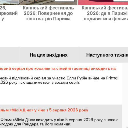
26,
Каннський фестиваль
Каннський фестива
ирковий
2026: Повернення до
2026: де в Парижі
 у
кінотеатрів Парижа
подивитися фільми
рн
фільмів Двотижневика
відібрані та нагородж
режисерів
у прем'єрному показ
На цих вихідних
Наступного тижн
 новий серіал про кохання та сімейні таємниці виходить на
 новий підлітковий серіал за участю Елли Рубін вийде на Prime
026 року і складатиметься з восьми серій.
льм «Місія Діно» у кіно з 5 серпня 2026 року
 Фільм «Місія Діно» виходить у кіно 5 серпня 2026 року з новою
игодою для Райдера та його команди.