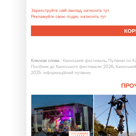
Зареєструйте свій заклад, натисніть тут
Рекламуйте свою подію, натисніть тут
КОР
Ключові слова :
Каннський фестиваль
,
Путівник по 
Посібник до Каннського фестивалю 2026
,
Каннський
2025: інформаційний путівник
ПРОЧ