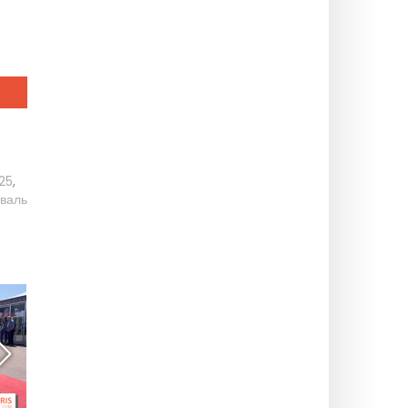
25
,
иваль