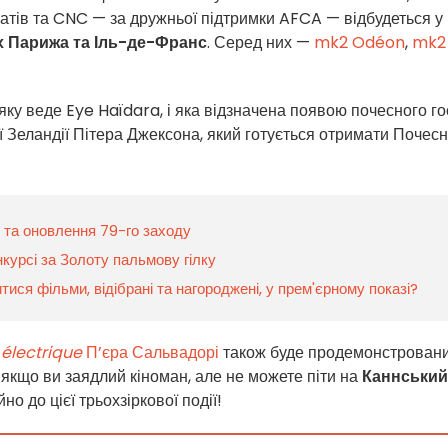
атів та CNC — за дружньої підтримки AFCA — відбудеться у
х Парижа та Іль-де-Франс
. Серед них —
mk2 Odéon
,
mk2
яку веде Eye Haïdara, і яка відзначена появою почесного го
 Зеландії Пітера Джексона, який готується отримати Почес
 та оновлення 79-го заходу
курсі за Золоту пальмову гілку
ися фільми, відібрані та нагороджені, у прем'єрному показі?
électrique
П’єра Сальвадорі
також буде продемонстрован
, якщо ви заядлий кіноман, але не можете піти на
Каннський
но до цієї трьохзіркової події!