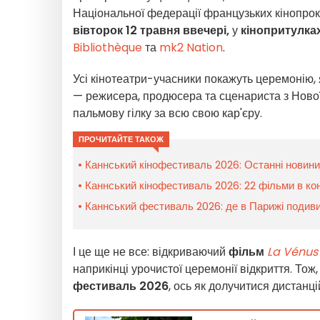
Національної федерації французьких кінопрок
вівторок 12 травня ввечері,
у
кінопритулка
Bibliothèque
та
mk2 Nation
.
Усі кінотеатри-учасники покажуть церемонію, 
— режисера, продюсера та сценариста з Нової
пальмову гілку за всю свою кар'єру.
ПРОЧИТАЙТЕ ТАКОЖ
Каннський кінофестиваль 2026: Останні новини
Каннський кінофестиваль 2026: 22 фільми в кон
Каннський фестиваль 2026: де в Парижі подивит
І це ще не все: відкриваючий
фільм
La Vénus 
наприкінці урочистої церемонії відкриття. Тож
фестиваль 2026
, ось як долучитися дистанцій