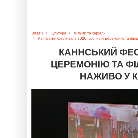
Вітати
Культура
Фільми та серіали
Каннський фестиваль 2026: урочисту церемонію та фільм
КАННСЬКИЙ ФЕС
ЦЕРЕМОНІЮ ТА ФІ
НАЖИВО У К