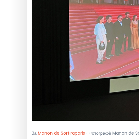
За
Manon de Sortiraparis
· Фотографії Manon de Sor