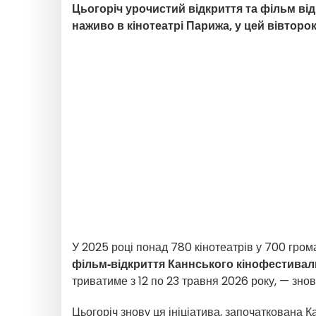
Цьогоріч урочистий відкриття та фільм в
наживо в кінотеатрі Парижа, у цей вівторок
У 2025 році понад 780 кінотеатрів у 700 гро
фільм‑відкриття Каннського кінофестива
триватиме з 12 по 23 травня 2026 року, — знов
Цьогоріч знову ця ініціатива, започаткована 