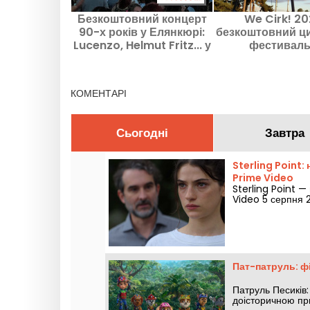
Безкоштовний концерт
We Cirk! 20
90-х років у Елянкюрі:
безкоштовний ц
Lucenzo, Helmut Fritz... у
фестиваль
департаменті Івелін
Сена‑Е‑Ма
КОМЕНТАРІ
Сьогодні
Завтра
Sterling Point:
Prime Video
Sterling Point —
Video 5 серпня 2
Пат-патруль: фі
Патруль Песиків:
доісторичною пр