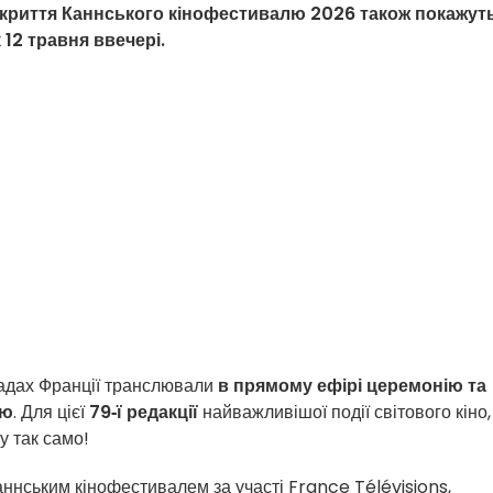
ідкриття Каннського кінофестивалю 2026 також покажут
 12 травня ввечері.
мадах Франції транслювали
в прямому ефірі церемонію та
лю
. Для цієї
79‑ї редакції
найважливішої події світового кіно
у так само!
Каннським кінофестивалем за участі France Télévisions,