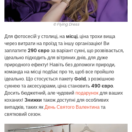
© Flying Dress
Для фотосесій у столиці, на
місці
, ціна трохи вища
через витрати на проїзд та іншу організацію! Ви
заплатите
290 євро
за варіант сукні, що розвівається,
ідеально підходить для вітряних днів, для дуже
природного ефекту! Навіть без допомоги природи,
команда на місці подбає про те, щоб все пройшло
ідеально. Що стосується пакету
Gold
, з розкішною
сукнею та аксесуарами, ціна становить
490 євро
.
Досить бюджетний, але чудовий
подарунок
для ваших
коханих!
Знижки
також доступні для особливих
випадків, таких як
День Святого Валентина
та
святковий сезон.