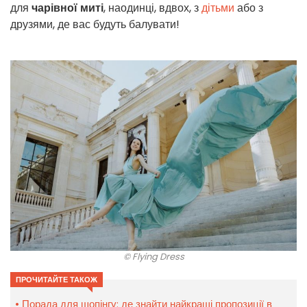
для
чарівної миті
, наодинці, вдвох, з
дітьми
або з
друзями, де вас будуть балувати!
© Flying Dress
ПРОЧИТАЙТЕ ТАКОЖ
Порада для шопінгу: де знайти найкращі пропозиції в