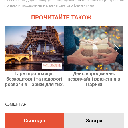
по ідеям подарунків на день святого Валентина
ПРОЧИТАЙТЕ ТАКОЖ ...
Гарні пропозиції:
День народження:
Д
безкоштовні та недорогі
незвичайні враження в
розваги в Парижі для тих,
Парижі
хто має обмежений
бюджет
КОМЕНТАРІ
Сьогодні
Завтра