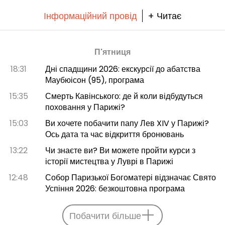
Інформаційний провід
+ Читає
П'ятниця
18:31
Дні спадщини 2026: екскурсії до абатства
Маубюісон (95), програма
15:35
Смерть Кавінського: де й коли відбудуться
поховання у Парижі?
15:03
Ви хочете побачити папу Лев XIV у Парижі?
Ось дата та час відкриття бронювань
13:22
Чи знаєте ви? Ви можете пройти курси з
історії мистецтва у Луврі в Парижі
12:48
Собор Паризької Богоматері відзначає Свято
Успіння 2026: безкоштовна програма
Побачити більше