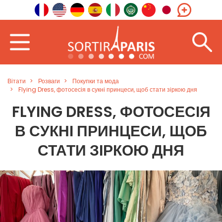
Вітати
Розваги
Покупки та мода
Flying Dress, фотосесія в сукні принцеси, щоб стати зіркою дня
FLYING DRESS, ФОТОСЕСІЯ
В СУКНІ ПРИНЦЕСИ, ЩОБ
СТАТИ ЗІРКОЮ ДНЯ