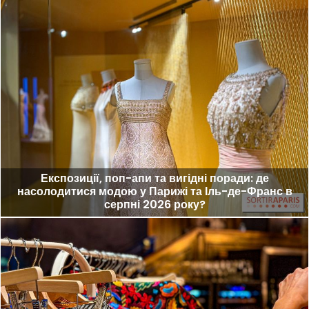
Експозиції, поп-апи та вигідні поради: де
насолодитися модою у Парижі та Іль-де-Франс в
серпні 2026 року?