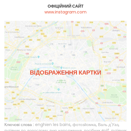
ОФІЦІЙНИЙ САЙТ
www.instagram.com
ВІДОБРАЖЕННЯ КАРТКИ
Ключові слова :
enghien les bains
,
фотозйомка
,
Валь д'Уаз
,
путівник по дорослому дню народження
,
посібник evjf
,
путівник