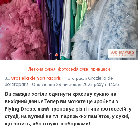
<
>
Летюча сукня, фотосесія сукні принцеси
За
Graziella de Sortiraparis
· Фотографії Graziella de
Sortiraparis · Оновлений 29 листопад 2023 рoxy о 14:35
Ви завжди хотіли одягнути красиву сукню на
вихідний день? Тепер ви можете це зробити з
Flying Dress, який пропонує різні типи фотосесій: у
студії, на вулиці на тлі паризьких пам'яток, у сукні,
що летить, або в сукні з оборками!