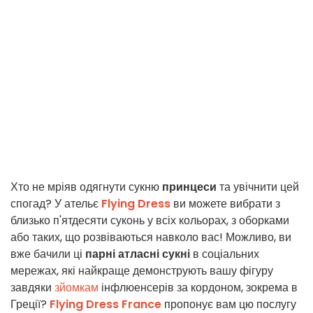
Хто не мріяв одягнути сукню
принцеси
та увічнити цей
спогад? У ательє
Flying Dress
ви можете вибрати з
близько п'ятдесяти суконь у всіх кольорах, з оборками
або таких, що розвіваються навколо вас! Можливо, ви
вже бачили ці
парні атласні сукні
в соціальних
мережах, які найкраще демонструють вашу фігуру
завдяки
зйомкам
інфлюенсерів за кордоном, зокрема в
Греції?
Flying Dress France
пропонує вам цю послугу