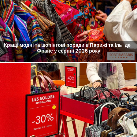
Кращі модні та шопінгові поради в Парижі та Іль-де-
Франс у серпні 2026 року