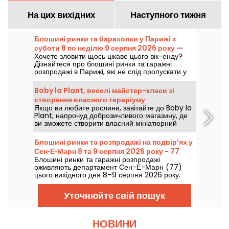
На цих вихідних
Наступного тижня
Блошині ринки та барахолки у Парижі з
суботи 8 по неділю 9 серпня 2026 року —
Хочете зловити щось цікаве цього вік-енду?
програма вихідних
Дізнайтеся про блошині ринки та гаражні
розпродажі в Парижі, які не слід пропускати у
суботу 8 та неділю 9 серпня 2026 року, аби
урвати багато вигідних пропозицій.
Boby la Plant, веселі майстер-класи зі
створення власного тераріуму
Якщо ви любите рослини, завітайте до Boby la
Plant, напрочуд доброзичливого магазину, де
ви зможете створити власний мініатюрний
тропічний сад і забрати його з собою додому
на веселих майстер-класах!
Блошині ринки та розпродажі на подвір’ях у
Сен‑Е‑Марн 8 та 9 серпня 2026 року - 77
Блошині ринки та гаражні розпродажі
оживляють департамент Сен-Е-Марн (77)
цього вихідного дня 8–9 серпня 2026 року.
Подаємо огляд запланованих подій, що
чекають на вас!
Уточнюйте свій пошук
НОВИНИ