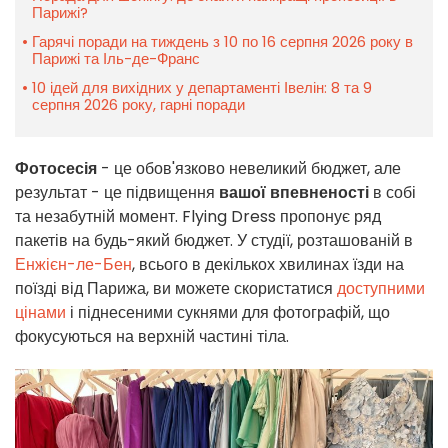
Парижі?
Гарячі поради на тиждень з 10 по 16 серпня 2026 року в
Парижі та Іль-де-Франс
10 ідей для вихідних у департаменті Івелін: 8 та 9
серпня 2026 року, гарні поради
Фотосесія
- це обов'язково невеликий бюджет, але
результат - це підвищення
вашої впевненості
в собі
та незабутній момент. Flying Dress пропонує ряд
пакетів на будь-який бюджет. У студії, розташованій в
Енжієн-ле-Бен
, всього в декількох хвилинах їзди на
поїзді від Парижа, ви можете скористатися
доступними
цінами
і піднесеними сукнями для фотографій, що
фокусуються на верхній частині тіла.