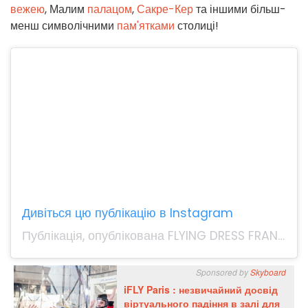
вежею
, Малим
палацом
,
Сакре-Кер
та іншими більш-
менш символічними
пам'ятками
столиці!
Дивіться цю публікацію в Instagram
Публікація, опублікована FLYING DRESS FRANCE®️ (@flyingdressfrance)