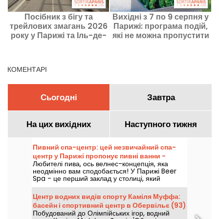
Посібник з бігу та
Вихідні з 7 по 9 серпня у
Щ
трейлових змагань 2026
Парижі: програма подій,
року у Парижі та Іль-де-
які не можна пропустити
Франс
КОМЕНТАРІ
Сьогодні
Завтра
На цих вихідних
Наступного тижня
Пивний спа-центр: цей незвичайний спа-
центр у Парижі пропонує пивні ванни -
Любителі пива, ось велнес-концепція, яка
промокод
неодмінно вам сподобається! У Парижі Beer
Spa - це перший заклад у столиці, який
пропонує "пивні ванни". І якщо вам цікаво, так,
ви також можете виголошувати тости під час
Центр водних видів спорту Каміля Муффа:
сеансу релаксації. Хочете спробувати? У нас є
басейн і спортивний центр в Обервільє (93)
спеціальний код пропозиції для вас!
Побудований до Олімпійських ігор, водний