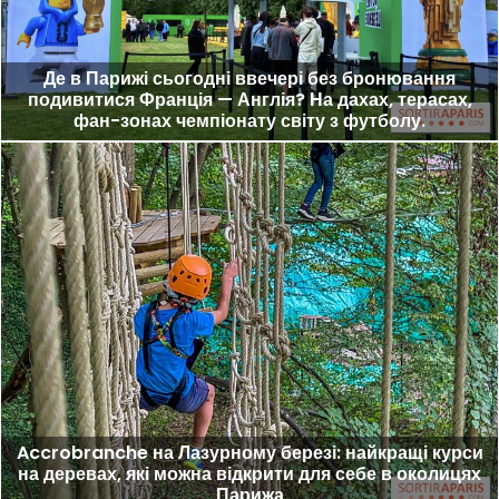
Де в Парижі сьогодні ввечері без бронювання
подивитися Франція — Англія? На дахах, терасах,
фан-зонах чемпіонату світу з футболу.
Accrobranche на Лазурному березі: найкращі курси
на деревах, які можна відкрити для себе в околицях
Парижа