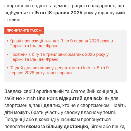
спортивною подією та демонстрацією солідарності, що
відбудеться з
15 по 18 травня 2025
року у французькій
столиці.
ПРОЧИТАЙТЕ ТАКОЖ
Кращі пропозиції тижня з 3 по 9 серпня 2026 року в
Парижі та Іль-де-Франс
Посібник з бігу та трейлових змагань 2026 року у
Парижі та Іль-де-Франс
10 ідей для вихідних у департаменті Івелін: 8 та 9
серпня 2026 року, гарні поради
Завдяки своїй оригінальній та благодійній концепції,
забіг
No Finish Line Paris
відкритий для всіх
, як для
спортсменів, так і
для
тих, хто не є спортсменом. Навіть
діти можуть брати участь, у своєму власному темпі.
Поодинці або в команді учасникам пропонується
подолати
якомога більшу дистанцію
, бігом або пішки,