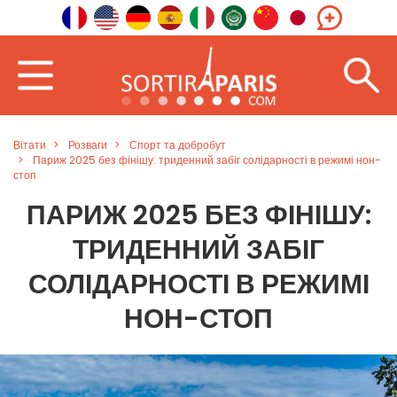
Вітати
Розваги
Спорт та добробут
Париж 2025 без фінішу: триденний забіг солідарності в режимі нон-
стоп
ПАРИЖ 2025 БЕЗ ФІНІШУ:
ТРИДЕННИЙ ЗАБІГ
СОЛІДАРНОСТІ В РЕЖИМІ
НОН-СТОП