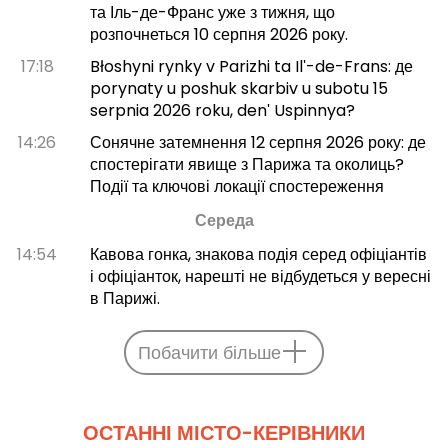
та Іль-де-Франс уже з тижня, що
розпочнеться 10 серпня 2026 року.
17:18
Błoshyni rynky v Parizhi ta Ilʹ-de-Frans: де
porynaty u poshuk skarbiv u subotu 15
serpnia 2026 roku, denʹ Uspinnya?
14:26
Сонячне затемнення 12 серпня 2026 року: де
спостерігати явище з Парижа та околиць?
Події та ключові локації спостереження
Середа
14:54
Кавова гонка, знакова подія серед офіціантів
і офіціанток, нарешті не відбудеться у вересні
в Парижі.
Побачити більше
ОСТАННІ МІСТО-КЕРІВНИКИ