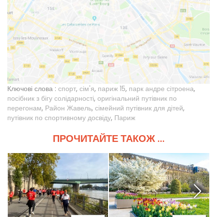
Ключові слова :
спорт
,
сім'я
,
париж 15
,
парк андре сітроена
,
посібник з бігу солідарності
,
оригінальний путівник по
перегонам
,
Район Жавель
,
сімейний путівник для дітей
,
путівник по спортивному досвіду
,
Париж
ПРОЧИТАЙТЕ ТАКОЖ ...