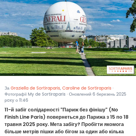
За
Graziella de Sortiraparis
,
Caroline de Sortiraparis
·
Фотографії My de Sortiraparis · Оновлений 6 березень 2025
рoxy о 11:46
11-й забіг солідарності "Париж без фінішу" (No
Finish Line Paris) повернеться до Парижа з 15 по 18
травня 2025 року. Мета забігу? Пробігти якомога
більше метрів пішки або бігом за один або кілька