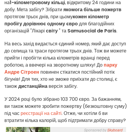
на
1-кілометровому
кільці
,
відкритому
24 години на
добу.
Мета забігу? Зібрати
якомога більше пожертв
протягом трьох днів, при цьому
кожен кілометр
пробігу дорівнює одному євро
для благодійних
організацій "Лікарі
світу
" та
Samusocial de Paris
.
На весь захід видається єдиний номер, який дає доступ
до селища та траси протягом трьох днів. Тож ви можете
прийти і пробігти кілька кілометрів вранці перед
роботою, а ввечері на зворотному шляху! До
парку
Андре Сітроен
повинен стікатися постійний потік
бігунів! Для тих, хто не зможе приїхати до столиці, є
також
дистанційна
версія забігу.
У 2024 році було зібрано
103 700
євро. За бажанням,
ви також можете зробити пожертву (безкоштовну суму)
під час
реєстрації на сайті
.
Отже, чи хотіли б ви
втратити кілька калорій, щоб підтримати добру справу?