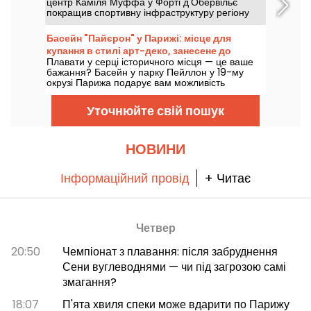
центр Каміля Муффа у Форті д'Обервільє
покращив спортивну інфраструктуру регіону
завдяки басейну олімпійського розміру та
фітнес-зоні.
Басейн "Пайєрон" у Парижі: місце для
купання в стилі арт-деко, занесене до
Плавати у серці історичного місця — це ваше
списку історичних пам'яток
бажання? Басейн у парку Пейллон у 19-му
окрузі Парижа подарує вам можливість
насолодитися атмосферою стилю ар-деко,
який охороняється як пам’ятка.
Уточнюйте свій пошук
НОВИНИ
Інформаційний провід
+ Читає
Четвер
20:50
Чемпіонат з плавання: після забруднення
Сени вуглеводнями — чи під загрозою самі
змагання?
18:07
П'ята хвиля спеки може вдарити по Парижу