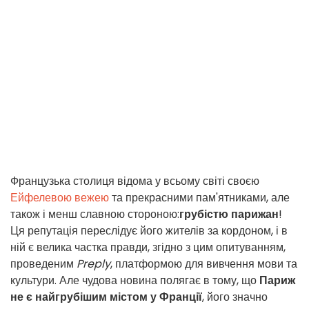
Французька столиця відома у всьому світі своєю
Ейфелевою вежею
та прекрасними пам'ятниками, але
також і менш славною стороною:
грубістю парижан
!
Ця репутація переслідує його жителів за кордоном, і в
ній є велика частка правди, згідно з цим опитуванням,
проведеним
Preply
, платформою для вивчення мови та
культури. Але чудова новина полягає в тому, що
Париж
не є найгрубішим містом у Франції
, його значно