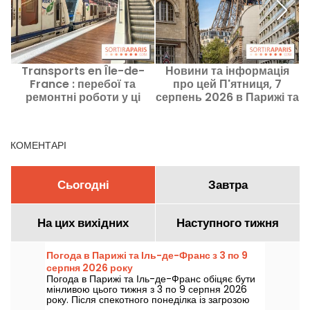
Transports en Île-de-
Новини та інформація
France : перебої та
про цей П'ятниця, 7
с
ремонтні роботи у ці
серпень 2026 в Парижі та
вихідні 8 та 9 серпня
Іль-де-Франсі
2026 року
КОМЕНТАРІ
Сьогодні
Завтра
На цих вихідних
Наступного тижня
Погода в Парижі та Іль-де-Франс з 3 по 9
серпня 2026 року
Погода в Парижі та Іль-де-Франс обіцяє бути
мінливою цього тижня з 3 по 9 серпня 2026
року. Після спекотного понеділка із загрозою
гроз температура повільно знижуватиметься,