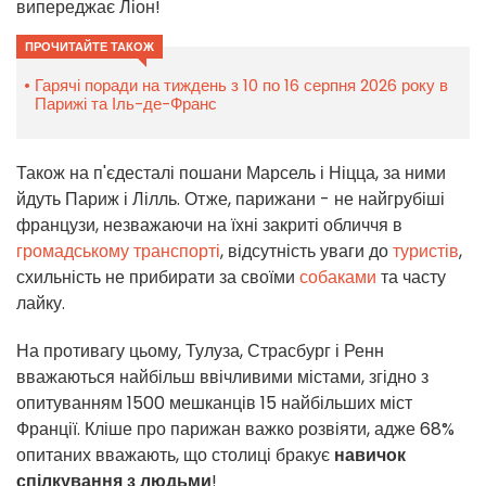
випереджає Ліон!
ПРОЧИТАЙТЕ ТАКОЖ
Гарячі поради на тиждень з 10 по 16 серпня 2026 року в
Парижі та Іль-де-Франс
Також на п'єдесталі пошани Марсель і Ніцца, за ними
йдуть Париж і Лілль. Отже, парижани - не найгрубіші
французи, незважаючи на їхні закриті обличчя в
громадському транспорті
, відсутність уваги до
туристів
,
схильність не прибирати за своїми
собаками
та часту
лайку.
На противагу цьому, Тулуза, Страсбург і Ренн
вважаються найбільш ввічливими містами, згідно з
опитуванням 1500 мешканців 15 найбільших міст
Франції. Кліше про парижан важко розвіяти, адже 68%
опитаних вважають, що столиці бракує
навичок
спілкування з людьми
!