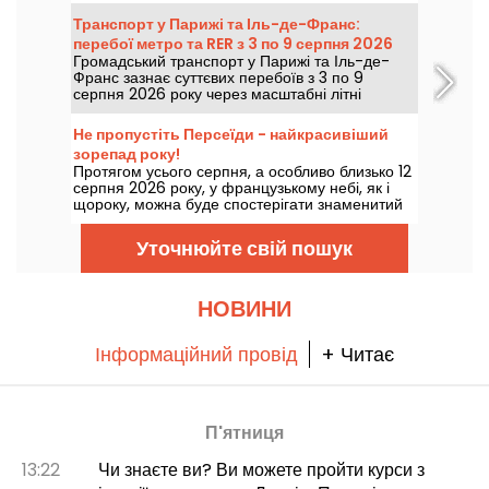
перш ніж на вихідні повернеться тепла та
Транспорт у Парижі та Іль-де-Франс:
сонячна погода.
перебої метро та RER з 3 по 9 серпня 2026
Громадський транспорт у Парижі та Іль-де-
року
Франс зазнає суттєвих перебоїв з 3 по 9
серпня 2026 року через масштабні літні
роботи, які дуже сильно позначаться на
окремих лініях, згідно з даними RATP та SNCF.
Не пропустіть Персеїди - найкрасивіший
зорепад року!
Протягом усього серпня, а особливо близько 12
серпня 2026 року, у французькому небі, як і
щороку, можна буде спостерігати знаменитий
зорепад Персеїд. Тож підніміть очі до неба і
помилуйтеся цим видовищем!
Уточнюйте свій пошук
НОВИНИ
Інформаційний провід
+ Читає
П'ятниця
13:22
Чи знаєте ви? Ви можете пройти курси з