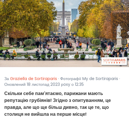
За
Graziella de Sortiraparis
· Фотографії My de Sortiraparis ·
Оновлений 18 листопад 2023 рoxy о 12:35
Скільки себе пам'ятаємо, парижани мають
репутацію грубіянів! Згідно з опитуванням, це
правда, але що ще більш дивно, так це те, що
столиця не вийшла на перше місце!