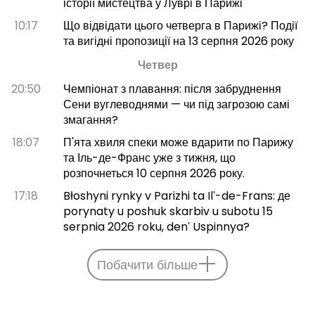
історії мистецтва у Луврі в Парижі
10:17
Що відвідати цього четверга в Парижі? Події
та вигідні пропозиції на 13 серпня 2026 року
Четвер
20:50
Чемпіонат з плавання: після забруднення
Сени вуглеводнями — чи під загрозою самі
змагання?
18:07
П'ята хвиля спеки може вдарити по Парижу
та Іль-де-Франс уже з тижня, що
розпочнеться 10 серпня 2026 року.
17:18
Błoshyni rynky v Parizhi ta Ilʹ-de-Frans: де
porynaty u poshuk skarbiv u subotu 15
serpnia 2026 roku, denʹ Uspinnya?
Побачити більше