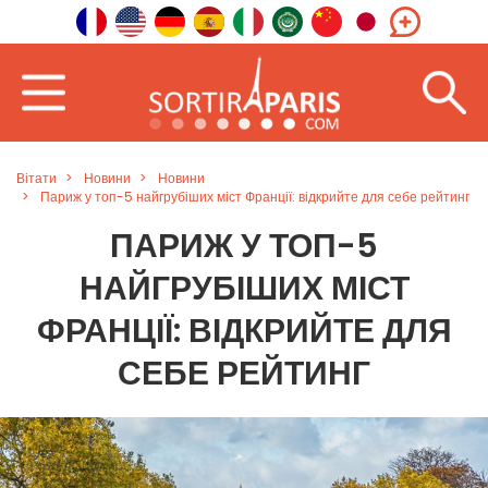
Вітати
Новини
Новини
Париж у топ-5 найгрубіших міст Франції: відкрийте для себе рейтинг
ПАРИЖ У ТОП-5
НАЙГРУБІШИХ МІСТ
ФРАНЦІЇ: ВІДКРИЙТЕ ДЛЯ
СЕБЕ РЕЙТИНГ