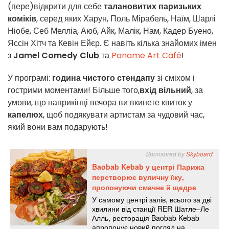
(пере)відкрити для себе
талановитих паризьких
коміків
, серед яких Харун, Поль Мірабель, Наїм, Шарлі
Ніобе, Себ Мелліа, Аюб, Айк, Малік, Нам, Кадер Буено,
Яссін Хітч та Кевін Ейєр. Є навіть кілька знайомих імен
з
Jamel Comedy Club
та
Paname Art Café
!
У програмі:
година чистого стендапу
зі сміхом і
гострими моментами! Більше того,
вхід вільний
, за
умови, що наприкінці вечора ви вкинете квиток у
капелюх
, щоб подякувати артистам за чудовий час,
який вони вам подарують!