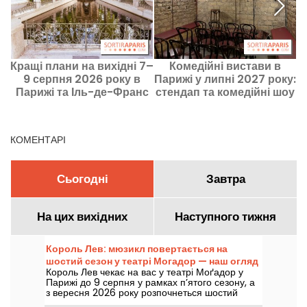
Кращі плани на вихідні 7–
Комедійні вистави в
9 серпня 2026 року в
Парижі у липні 2027 року:
Парижі та Іль-де-Франс
стендап та комедійні шоу
КОМЕНТАРІ
Сьогодні
Завтра
На цих вихідних
Наступного тижня
Король Лев: мюзикл повертається на
шостий сезон у театрі Могадор — наш огляд
Король Лев чекає на вас у театрі Моґадор у
Парижі до 9 серпня у рамках п’ятого сезону, а
з вересня 2026 року розпочнеться шостий
сезон, більш ніж через десять років після