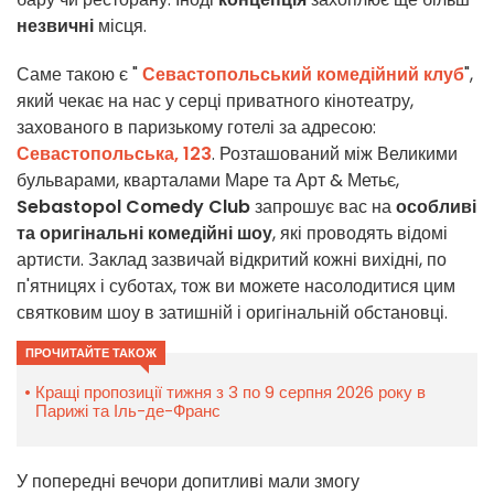
незвичні
місця.
Саме такою є "
Севастопольський комедійний клуб
",
який чекає на нас у серці приватного кінотеатру,
захованого в паризькому готелі за адресою:
Севастопольська, 123
. Розташований між Великими
бульварами, кварталами Маре та Арт & Метьє,
Sebastopol Comedy Club
запрошує вас на
особливі
та оригінальні комедійні шоу
, які проводять відомі
артисти. Заклад зазвичай відкритий кожні вихідні, по
п'ятницях і суботах, тож ви можете насолодитися цим
святковим шоу в затишній і оригінальній обстановці.
ПРОЧИТАЙТЕ ТАКОЖ
Кращі пропозиції тижня з 3 по 9 серпня 2026 року в
Парижі та Іль-де-Франс
У попередні вечори допитливі мали змогу