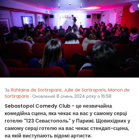
За
Rizhlaine de Sortiraparis
,
Julie de Sortiraparis
,
Manon de
Sortiraparis
· Оновлений 8 січень 2024 рoxy о 16:58
Sebastopol Comedy Club - це незвичайна
комедійна сцена, яка чекає на вас у самому серці
готелю "123 Севастополь" у Парижі. Щовихідних у
самому серці готелю на вас чекає стендап-сцена,
на якій виступають відомі артисти.