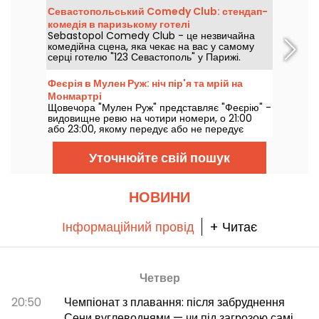
останнього виступу в цьому паризькому залі.
Севастопольський Comedy Club: стендап-
Ми побачили його — розповідаємо усе!
комедія в паризькому готелі
Sebastopol Comedy Club - це незвичайна
комедійна сцена, яка чекає на вас у самому
серці готелю "123 Севастополь" у Парижі.
Щовихідних у самому серці готелю на вас
чекає стендап-сцена, на якій виступають відомі
Феєрія в Мулен Руж: ніч пір'я та мрій на
артисти.
Монмартрі
Щовечора "Мулен Руж" представляє "Феєрію" -
видовищне ревю на чотири номери, о 21:00
або 23:00, якому передує або не передує
вечеря, приготована шеф-кухарем.
Уточнюйте свій пошук
НОВИНИ
Інформаційний провід
+ Читає
Четвер
20:50
Чемпіонат з плавання: після забруднення
Сени вуглеводнями — чи під загрозою самі