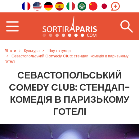
Вітати
Культура
Шоу та гумор
Севастопольський Comedy Club: стендап-комедія в паризькому
готелі
СЕВАСТОПОЛЬСЬКИЙ
COMEDY CLUB: СТЕНДАП-
КОМЕДІЯ В ПАРИЗЬКОМУ
ГОТЕЛІ