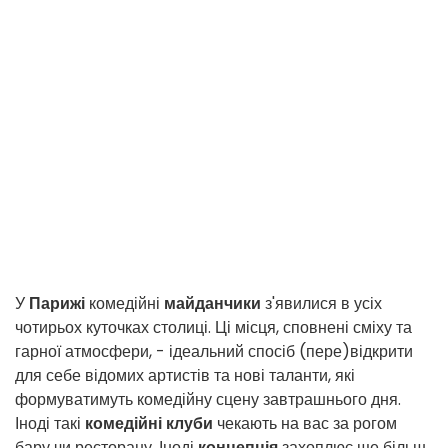
У
Парижі
комедійні
майданчики
з'явилися в усіх
чотирьох куточках столиці. Ці місця, сповнені сміху та
гарної атмосфери, - ідеальний спосіб (пере)відкрити
для себе відомих артистів та нові таланти, які
формуватимуть комедійну сцену завтрашнього дня.
Іноді такі
комедійні клуби
чекають на вас за рогом
бару чи ресторану. Іноді
концепція
захоплює ще більш