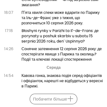
змагання?
18:07
П'ята хвиля спеки може вдарити по Парижу
та Іль-де-Франс уже з тижня, що
розпочнеться 10 серпня 2026 року.
17:18
Błoshyni rynky v Parizhi ta Ilʹ-de-Frans: де
porynaty u poshuk skarbiv u subotu 15
serpnia 2026 roku, denʹ Uspinnya?
14:26
Сонячне затемнення 12 серпня 2026 року: де
спостерігати явище з Парижа та околиць?
Події та ключові локації спостереження
Середа
14:54
Кавова гонка, знакова подія серед офіціантів
і офіціанток, нарешті не відбудеться у вересні
в Парижі.
Побачити більше