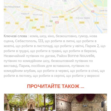
Ключові слова :
комік
,
шоу
,
кіно
,
безкоштовно
,
гумор
,
нова
сцена
,
Себастополь, 123
,
що робити в липні
,
що робити в
жовтні
,
що робити в листопаді
,
що робити у квітні
,
Париж 2
,
що
робити в грудні
,
що робити в травні
,
що робити в березні
,
Незвичайний путівник по датам
,
Район Bonne Nouvelle
,
путівник по комедійним шоу
,
безкоштовний путівник по
виставці
,
Париж
,
посібник для вставання
,
путівник по
комедійним клубам
,
що робити в червні
,
що робити в січні
,
що
робити в лютому
,
що робити в серпні
,
що робити у вересні
ПРОЧИТАЙТЕ ТАКОЖ ...