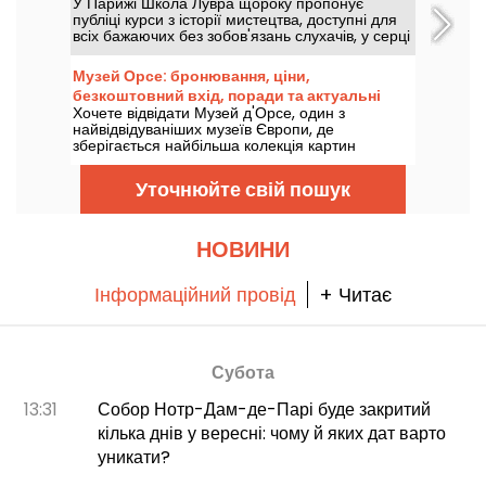
У Парижі Школа Лувра щороку пропонує
сподобається як молодим, так і старим.
публіці курси з історії мистецтва, доступні для
всіх бажаючих без зобов'язань слухачів, у серці
палацу Лувр, з вересня по червень. Також
музей час від часу проводить безкоштовні
Музей Орсе: бронювання, ціни,
лекції. Щоб стати справжнім експертом з історії
безкоштовний вхід, поради та актуальні
мистецтва!
Хочете відвідати Музей д'Орсе, один з
виставки
найвідвідуваніших музеїв Європи, де
зберігається найбільша колекція картин
імпресіоністів у світі? У нас є всі необхідні
поради та підказки, роботи, які варто відкрити
Уточнюйте свій пошук
для себе, виставки, які проходять зараз, а
також ціни та безкоштовний вхід, який ви
можете отримати для найкращих відкриттів у
найкращих умовах.
НОВИНИ
Інформаційний провід
+ Читає
Субота
13:31
Собор Нотр-Дам-де-Парі буде закритий
кілька днів у вересні: чому й яких дат варто
уникати?