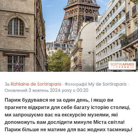
За
Rizhlaine de Sortiraparis
· Фотографії My de Sortiraparis ·
Оновлений 3 жовтень 2024 рoxy о 00:20
Париж будувався не за один день, і якщо ви
прагнете відкрити для себе багату історію столиці,
ми запрошуємо вас на екскурсію музеями, які
допоможуть вам дослідити минуле Міста світла!
Париж більше не матиме для вас жодних таємниць!