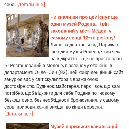
себе.
[Детальніше]
Чи знали ви про це? Існує ще
один музей Родена... і він
захований у місті Мёдон, у
самому серці 92-го регіону!
Лише за два кроки від Парижа є
ще один музей Родена, який чекає
на відкриття... і це не просто план
Б! Розташований в Мёдоне, в зеленому оточенні в
департаменті О-де-Сен (92), цей конфіденційний сайт
занурює вас у світ скульптора з вражаючою
достовірністю. Будинок, майстерня, парк... все, що вам
потрібно, щоб відкрити для себе Родена по-новому -
безкоштовно, без необхідності бронювання, в самому
серці природи, кожні вихідні до кінця вересня.
[Детальніше]
Музей паризьких каналізацій