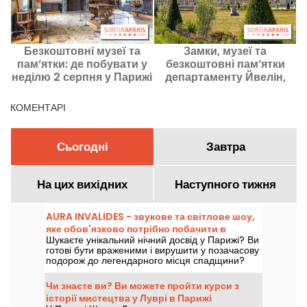
Безкоштовні музеї та
Замки, музеї та
пам’ятки: де побувати у
безкоштовні пам’ятки
в
неділю 2 серпня у Парижі
департаменту Йвелін,
та Іль-де-Франс.
неділя 5 липня 2026 року,
перша неділя місяця
КОМЕНТАРІ
Сьогодні
Завтра
На цих вихідних
Наступного тижня
AURA INVALIDES - звукове та світлове шоу,
яке обов'язково потрібно побачити в
Шукаєте унікальний нічний досвід у Парижі? Ви
Парижі
готові бути враженими і вирушити у позачасову
подорож до легендарного місця спадщини?
Приходьте та відкрийте для себе AURA
INVALIDES - звукове та світлове шоу в
Чи знаєте ви? Ви можете пройти курси з
легендарному Домі Інвалідів з настанням ночі.
історії мистецтва у Луврі в Парижі
Це феєричне дійство в самому серці Дому, яке