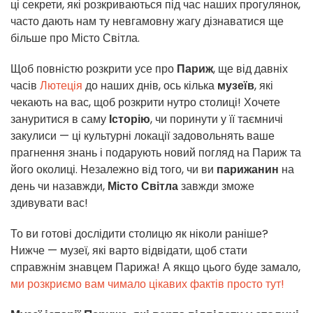
ці секрети, які розкриваються під час наших прогулянок,
часто дають нам ту невгамовну жагу дізнаватися ще
більше про Місто Світла.
Щоб повністю розкрити усе про
Париж
, ще від давніх
часів
Лютеція
до наших днів, ось кілька
музеїв
, які
чекають на вас, щоб розкрити нутро столиці! Хочете
зануритися в саму
Історію
, чи поринути у її таємничі
закулиси — ці культурні локації задовольнять ваше
прагнення знань і подарують новий погляд на Париж та
його околиці. Незалежно від того, чи ви
парижанин
на
день чи назавжди,
Місто Світла
завжди зможе
здивувати вас!
То ви готові дослідити столицю як ніколи раніше?
Нижче — музеї, які варто відвідати, щоб стати
справжнім знавцем Парижа! А якщо цього буде замало,
ми розкриємо вам чимало цікавих фактів просто тут!