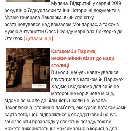
Мулена. Відкритий у серпні 2019
року, він об'єднує твори та інші історичні документи з
Музею генерала Леклерка, який спочатку
розташовувався над вокзалом Монпарнас, а також з
музею Антуанетти Сасс і Фонду маршала Леклерка де
Отеклок.
[Детальніше]
Катакомби Парижа,
незвичайний візит до надр
столиці
Ви коли-небудь наважувалися
спуститися в катакомби Парижа?
Ходімо і відкриємо для себе це
моторошне коричневе місце,
відоме всім, але де більшість ніколи не бувала.
Захоплююча історична пам'ятка, екскурсія Катакомбами
варта того, щоб відволіктися і, як додатковий бонус,
забезпечити прохолоду у спекотну погоду, тож ви
можете використати її з максимальною користю для