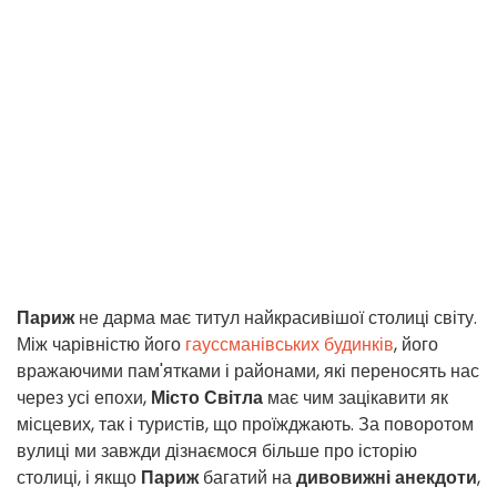
Париж
не дарма має титул найкрасивішої столиці світу.
Між чарівністю його
гауссманівських будинків
, його
вражаючими пам'ятками і районами, які переносять нас
через усі епохи,
Місто Світла
має чим зацікавити як
місцевих, так і туристів, що проїжджають. За поворотом
вулиці ми завжди дізнаємося більше про історію
столиці, і якщо
Париж
багатий на
дивовижні анекдоти
,