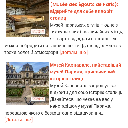
(Musée des Égouts de Paris):
відкрийте для себе виворіт
столиці
Музей паризьких еґутів - одне з
тих культових і незвичайних місць,
які варто відвідати в столиці, де
можна побродити на глибині шести футів під землею в
трохи вологій атмосфері!
[Детальніше]
Музей Карнавале, найстаріший
музей Парижа, присвячений
історії столиці
Музей Карнавале запрошує вас
відкрити для себе історію столиці.
Дізнайтеся, що чекає на вас у
найстарішому музеї Парижа,
перевагою якого є безкоштовне відвідування...
[Детальніше]