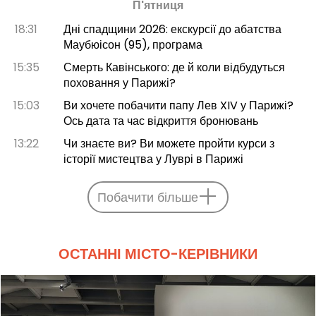
П'ятниця
18:31
Дні спадщини 2026: екскурсії до абатства
Маубюісон (95), програма
15:35
Смерть Кавінського: де й коли відбудуться
поховання у Парижі?
15:03
Ви хочете побачити папу Лев XIV у Парижі?
Ось дата та час відкриття бронювань
13:22
Чи знаєте ви? Ви можете пройти курси з
історії мистецтва у Луврі в Парижі
Побачити більше
ОСТАННІ МІСТО-КЕРІВНИКИ