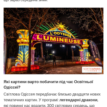
Які картини варто побачити під час Освітньої
Одіссеї?
Світлова Одіссея передбачає близько двадцяти нових
тематичних картин. У програмі:
легендарні дракони
,
які повинні нас вразити, 300 світлових сердець, що