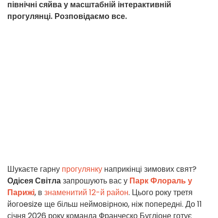
північні сяйва у масштабній інтерактивній
прогулянці. Розповідаємо все.
Шукаєте гарну
прогулянку
наприкінці зимових свят?
Одісея Світла
запрошують вас у
Парк Флораль у
Парижі
, в
знаменитий 12-й район
. Цього року третя
йогоesize ще більш неймовірною, ніж попередні. До 11
січня 2026 року команда Франческо Бугліоне готує