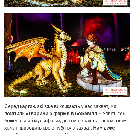
Серед картин, які вже викликають у нас захват, ми
помітили
«Тварини з ферми в божевіллі
». Уявіть собі
божевільний мультфільм, де свині грають зірок мюзик-
холу і приводять свою публіку в захват. Нам дуже