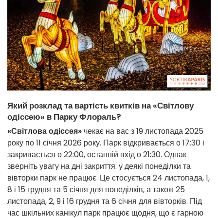
Який розклад та вартість квитків на «Світлову
одіссею» в Парку Флораль?
«Світлова одіссея»
чекає на вас з 19 листопада 2025
року по 11 січня 2026 року. Парк відкривається о 17:30 і
закривається о 22:00, останній вхід о 21:30. Однак
зверніть увагу на дні закриття: у деякі понеділки та
вівторки парк не працює. Це стосується 24 листопада, 1,
8 і 15 грудня та 5 січня для понеділків, а також 25
листопада, 2, 9 і 16 грудня та 6 січня для вівторків. Під
час шкільних канікул парк працює щодня, що є гарною