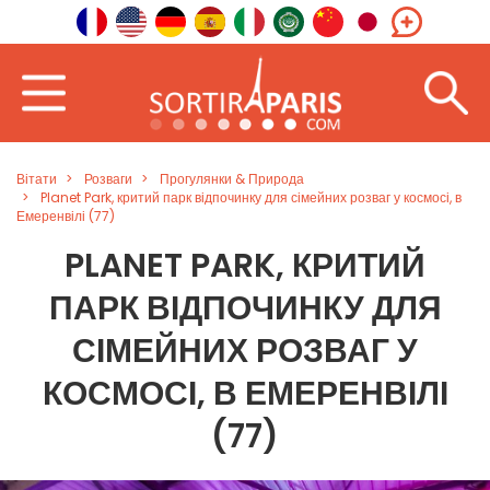
Вітати
Розваги
Прогулянки & Природа
Planet Park, критий парк відпочинку для сімейних розваг у космосі, в
Емеренвілі (77)
PLANET PARK, КРИТИЙ
ПАРК ВІДПОЧИНКУ ДЛЯ
СІМЕЙНИХ РОЗВАГ У
КОСМОСІ, В ЕМЕРЕНВІЛІ
(77)