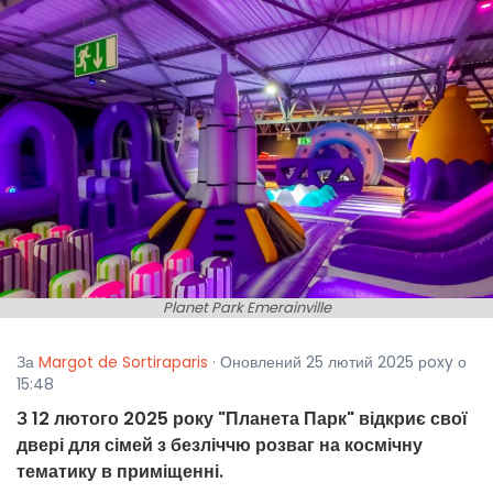
Planet Park Emerainville
За
Margot de Sortiraparis
· Оновлений 25 лютий 2025 рoxy о
15:48
З 12 лютого 2025 року "Планета Парк" відкриє свої
двері для сімей з безліччю розваг на космічну
тематику в приміщенні.