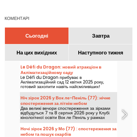
2026 року - 77
(77)
КОМЕНТАРІ
Сьогодні
Завтра
На цих вихідних
Наступного тижня
Le Défi du Dragon: новий атракціон в
Акліматизаційному саду
Le Défi du Dragon прибуває в
Акліматизаційний сад 12 квітня 2025 року,
готовий захопити навіть найсміливіших!
Тримайтеся міцніше, ці вогняні американські
гірки перенесуть вас у пригоду, сповнену
Ніч зірок 2026 у Вок ле-Пеніль (77): нічне
крутих поворотів та гострих відчуттів.
спостереження за літнім небом
Наважишся кинути виклик звіру?
Два великі вечори спостереження за зірками
відбудуться 7 та 8 серпня 2026 року у Клубі
кінологічної освіти Вок ле Пеніль у рамках
нового випуску Ночей зірок.
Ночі зірок 2026 у Мо (77) : спостереження за
небом та пошук скарбів