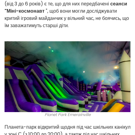
(від 3 до 6 років) є те, що для них передбачені
сеанси
"Міні-космонавт
", щоб вони могли досліджувати
критий ігровий майданчик у вільний час, не боячись, що
їм заважатимуть старші діти.
Planet Park Emerainville
Планета-парк відкритий щодня під час шкільних канікул
у зоні С (з 10:00 до 20:00), а також під час шкільних