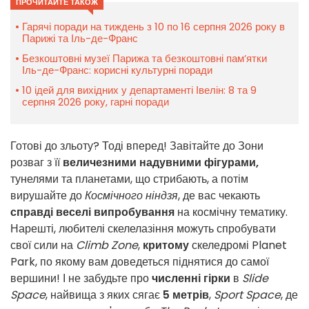
ПРОЧИТАЙТЕ ТАКОЖ
Гарячі поради на тиждень з 10 по 16 серпня 2026 року в
Парижі та Іль-де-Франс
Безкоштовні музеї Парижа та безкоштовні пам’ятки
Іль-де-Франс: корисні культурні поради
10 ідей для вихідних у департаменті Івелін: 8 та 9
серпня 2026 року, гарні поради
Готові до зльоту? Тоді вперед! Завітайте до Зони
розваг з її
величезними надувними фігурами,
тунелями та планетами, що стрибають, а потім
вирушайте до
Космічного
ніндзя
, де вас чекають
справді веселі випробування
на космічну тематику.
Нарешті, любителі скелелазіння можуть спробувати
свої сили на
Climb Zone
,
критому
скеледромі Planet
Park, по якому вам доведеться піднятися до самої
вершини! І не забудьте про
численні гірки
в
Slide
Space
, найвища з яких сягає
5 метрів
,
Sport Space
, де