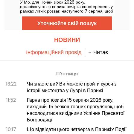
У Мо, для Ночей зірок 2026 року,
організовується велика вечірка спостережень у
рамках літніх розваг, наступного 7 серпня, щоб
стати справжнім експертом з планет і зірок!
Уточнюйте свій пошук
НОВИНИ
Інформаційний провід
+ Читає
П'ятниця
13:22
Чи знаєте ви? Ви можете пройти курси з
історії мистецтва у Луврі в Парижі
11:52
Гарна пропозиція 15 серпня 2026 року,
вихідний: 15 безкоштовних прогулянок, щоб
насолодитися вихідними Успіння Пресвятої
Богородиці
10:17
Що відвідати цього четверга в Парижі? Події