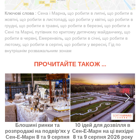
Ключові слова :
Сена і Марна
,
що робити в липні
,
що робити в
жовтні
,
що робити в листопаді
,
що робити у квітні
,
що робити в
грудні
,
що робити в травні
,
що робити в березні
,
що робити в
Сені та Марні
,
путівник по критому дитячому майданчику
,
що
робити в червні
,
Емеренвіль
,
що робити в січні
,
що робити в
лютому
,
що робити в серпні
,
що робити у вересні
,
Гід по
внутрішнім розважальним зонам
ПРОЧИТАЙТЕ ТАКОЖ ...
Блошині ринки та
10 ідей для дозвілля в
розпродажі на подвір’ях у
Сен‑Е‑Марн на ці вихідні
Сен‑Е‑Марн 8 та 9 серпня
8 та 9 серпня 2026 року