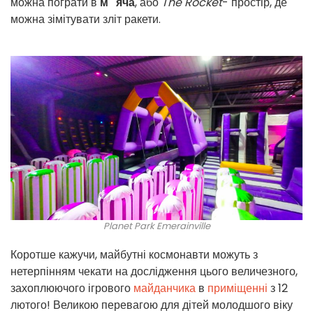
можна пограти в
м
'
яча
, або
The Rocket
- простір, де
можна зімітувати зліт ракети.
Planet Park Emerainville
Коротше кажучи, майбутні космонавти можуть з
нетерпінням чекати на дослідження цього величезного,
захоплюючого ігрового
майданчика
в
приміщенні
з 12
лютого! Великою перевагою для дітей молодшого віку