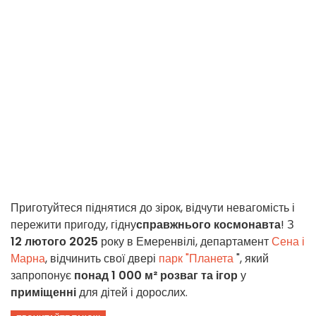
Приготуйтеся піднятися до зірок, відчути невагомість і
пережити пригоду, гідну
справжнього космонавта
! З
12 лютого 2025
року в Емеренвілі, департамент
Сена і
Марна
, відчинить свої двері
парк "Планета
", який
запропонує
понад 1 000 м² розваг та ігор
у
приміщенні
для дітей і дорослих.