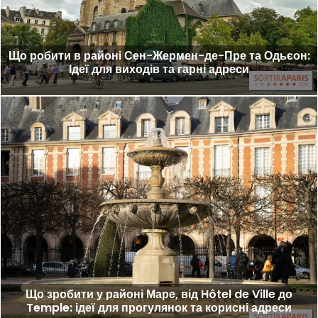
Що робити в районі Сен-Жермен-де-Пре та Одьєон:
Ідеї для виходів та гарні адреси
Що зробити у районі Маре, від Hôtel de Ville до
Temple: ідеї для прогулянок та корисні адреси