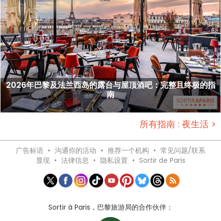
2026年巴黎及法兰西岛的露台与屋顶酒吧：完整且终极的指
南
所有指南 : 夜生活 >
广告标语
•
沟通你的活动
•
推荐一个机构
•
常见问题/联系
显现
•
法律信息
•
隐私设置
•
Sortir de Paris
Sortir à Paris，巴黎旅游局的合作伙伴：