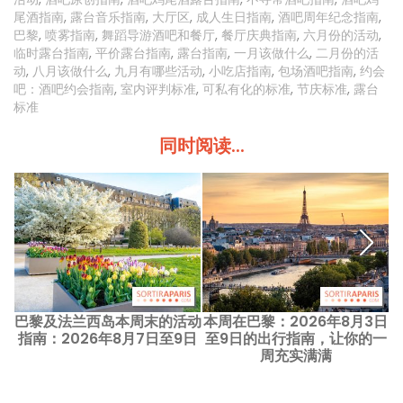
尾酒指南
,
露台音乐指南
,
大厅区
,
成人生日指南
,
酒吧周年纪念指南
,
巴黎
,
喷雾指南
,
舞蹈导游酒吧和餐厅
,
餐厅庆典指南
,
六月份的活动
,
临时露台指南
,
平价露台指南
,
露台指南
,
一月该做什么
,
二月份的活
动
,
八月该做什么
,
九月有哪些活动
,
小吃店指南
,
包场酒吧指南
,
约会
吧：酒吧约会指南
,
室内评判标准
,
可私有化的标准
,
节庆标准
,
露台
标准
同时阅读...
巴黎及法兰西岛本周末的活动
本周在巴黎：2026年8月3日
指南：2026年8月7日至9日
至9日的出行指南，让你的一
周充实满满