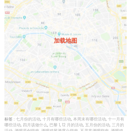
加载地图
标签 :
七月份的活动
,
十月有哪些活动
,
本周末有哪些活动
,
十一月有
哪些活动
,
四月该做什么
,
巴黎 1
,
12 月的活动
,
五月份的活动
,
三月的
活动
,
酒吧原创指南
,
酒吧鸡尾酒露台指南
,
不寻常酒吧指南
,
酒吧鸡