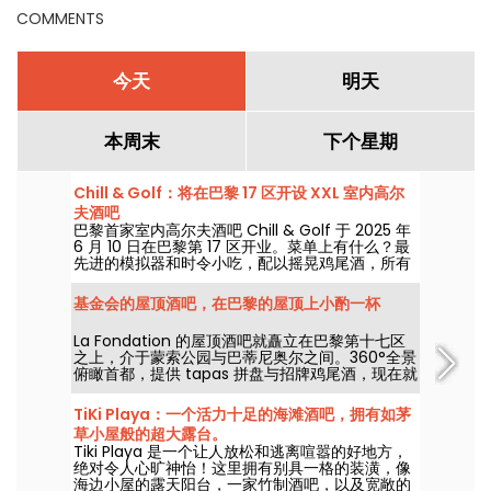
COMMENTS
今天
明天
本周末
下个星期
Chill & Golf：将在巴黎 17 区开设 XXL 室内高尔
夫酒吧
巴黎首家室内高尔夫酒吧 Chill & Golf 于 2025 年
6 月 10 日在巴黎第 17 区开业。菜单上有什么？最
先进的模拟器和时令小吃，配以摇晃鸡尾酒，所有
这些都分布在两层楼的露台上。这是一个全新的混
合型场所，在这里，人们既可以与朋友、家人一起
基金会的屋顶酒吧，在巴黎的屋顶上小酌一杯
挥杆，也可以在工作之余放松身心。
La Fondation 的屋顶酒吧就矗立在巴黎第十七区
之上，介于蒙索公园与巴蒂尼奥尔之间。360°全景
俯瞰首都，提供 tapas 拼盘与招牌鸡尾酒，现在就
上去透透气、尽享美好时光。
TiKi Playa：一个活力十足的海滩酒吧，拥有如茅
草小屋般的超大露台。
Tiki Playa 是一个让人放松和逃离喧嚣的好地方，
绝对令人心旷神怡！这里拥有别具一格的装潢，像
海边小屋的露天阳台，一家竹制酒吧，以及宽敞的