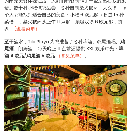
为阳光美食体验让路！大厨们精心制作了一些别出心裁的菜
谱。数十种小吃供您品尝，各种自制柴火披萨、大汉堡......每
个人都能找到适合自己的美食：小吃 6 欧元起（超过 15 种
菜谱），柴火披萨从上午 11 点起，顶级汉堡 6 欧元起，拼
盘......
(查看菜单）
至于酒水，Tiki Playa 为您准备了各种啤酒、鸡尾酒吧、
鸡
尾酒
、朗姆酒......每天晚上 11 点前还提供 XXL 欢乐时光：
啤
酒 4 欧元/鸡尾酒 5 欧元
（参见菜单）
。