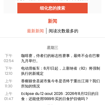
露台和地下俱乐部……而且每天都开放，等你来享
受!
细化您的搜索
新闻
最新新闻
阅读次数最多的
星期三
下午
咖啡赛，侍者们的标志性赛事，最终不会在巴黎
02:54
九月举行。
下午
电动滑板车：8月1日起，上塞纳省（92）将强制
12:10
执行的新规定
上午
香榭丽舍圣诞市集今冬是否终于重出江湖？我们
11:30
所知的情况
上午
Eclipse du 12 aout 2026 : 2026年8月12日的日
01:47
食：还能使用1999年买的日食护目镜吗？