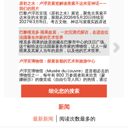
原初之水：卢浮宫展览解读美索不达米亚神话——
我们的照片
巴黎卢浮宫呈现《原初之水》展览，聚焦古美索不
达米亚的水资源，展期从2026年5月20日持续至
2027年3月15日。考古文物、神话与灌溉实践讲述
这一资源如何塑造了早期美索不达米亚社会。
巴黎维克多·雨果故居，一次沉浸式探访，走进这位
法国著名作家的艺术世界
维克多·雨果的故居就藏在巴黎市中心的沃日广场。
这个献给这位法国最著名作家的博物馆，让人一探
雨果及其家人当年的居所，以及他的艺术世界。
卢浮宫博物馆：探索首都的艺术和旅游中心
卢浮宫博物馆（Musée du Louvre）是首都必去的
博物馆之一，每年有 800 万参观者前来欣赏《蒙
娜丽莎》的微笑或《自由引导人民》的热情，通过
展出的众多杰作弘扬法国和欧洲文化。这是一个历
史悠久的地方，两个世纪以来，艺术在这里蓬勃发
细化您的搜索
展，如果您在巴黎逗留，这里是您的必游之地！
新闻
最新新闻
阅读次数最多的