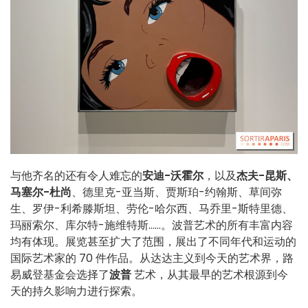
与他齐名的还有令人难忘的
安迪-沃霍尔
，以及
杰夫-昆斯、
马塞尔-杜尚
、德里克-亚当斯、贾斯珀-约翰斯、草间弥
生、罗伊-利希滕斯坦、劳伦-哈尔西、马乔里-斯特里德、
玛丽索尔、库尔特-施维特斯......。波普艺术的所有丰富内容
均有体现。展览甚至扩大了范围，展出了不同年代和运动的
国际艺术家的 70 件作品。从达达主义到今天的艺术界，路
易威登基金会选择了
波普
艺术，从其最早的艺术根源到今
天的持久影响力进行探索。