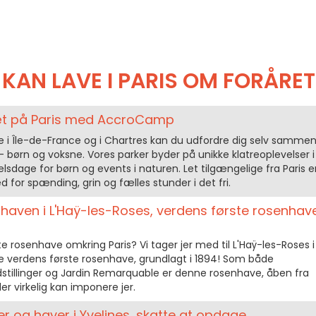
 KAN LAVE I PARIS OM FORÅRET
tæt på Paris med AccroCamp
i Île-de-France og i Chartres kan du udfordre dig selv samme
– børn og voksne. Vores parker byder på unikke klatreoplevelser i
lsdage for børn og events i naturen. Let tilgængelige fra Paris e
 for spænding, grin og fælles stunder i det fri.
aven i L'Haÿ-les-Roses, verdens første rosenhav
e rosenhave omkring Paris? Vi tager jer med til L'Haÿ-les-Roses i
e verdens første rosenhave, grundlagt i 1894! Som både
stillinger og Jardin Remarquable er denne rosenhave, åben fra
er virkelig kan imponere jer.
r og haver i Yvelines, skatte at opdage