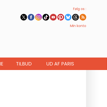
Følg os :
Min konto
IE
TILBUD
UD AF PARIS