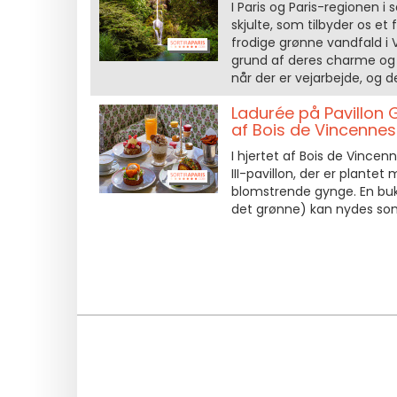
I Paris og Paris-regionen 
skjulte, som tilbyder os et
frodige grønne vandfald i 
grund af deres charme og 
når der er vejarbejde, og d
Ladurée på Pavillon G
af Bois de Vincennes
I hjertet af Bois de Vincen
III-pavillon, der er plante
blomstrende gynge. En bukol
det grønne) kan nydes som