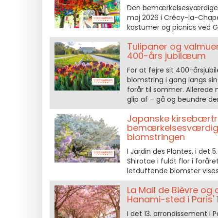
Den bemærkelsesværdige ha
maj 2026 i Crécy-la-Chape
kostumer og picnics ved G
Tulipaner og valmuer
400-års jubilæum
For at fejre sit 400-årsju
blomstring i gang langs si
forår til sommer. Allerede
glip af – gå og beundre de
Japanske kirsebærtræ
bemærkelsesværdige
blomstringen
I Jardin des Plantes, i det
Shirotae i fuldt flor i fo
letduftende blomster vises 
La Mail de Bièvre og
Hanami-sted i Paris' 
I det 13. arrondissement i 