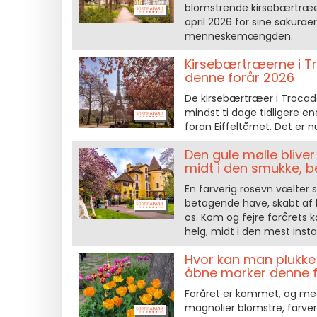
blomstrende kirsebærtræer
april 2026 for sine sakurae
menneskemængden.
Kirsebærtræerne i T
denne forår 2026
De kirsebærtræer i Trocadér
mindst ti dage tidligere en
foran Eiffeltårnet. Det er 
Den gule mølle blive
midt i den smukke,
En farverig rosevn vælter s
betagende have, skabt af k
os. Kom og fejre forårets 
helg, midt i den mest inst
Hvor kan man plukke 
åbne marker denne 
Foråret er kommet, og me
magnolier blomstre, farve