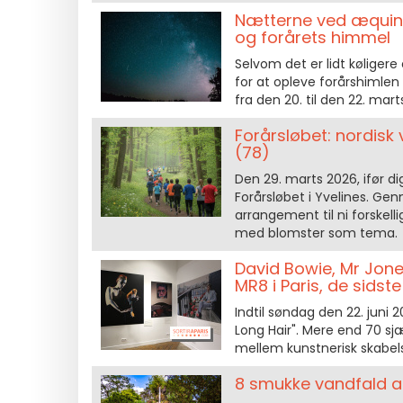
Nætterne ved æquino
og forårets himmel
Selvom det er lidt køliger
for at opleve forårshimlen
fra den 20. til den 22. mart
Forårsløbet: nordisk
(78)
Den 29. marts 2026, ifør d
Forårsløbet i Yvelines. Ge
arrangement til ni forskelli
med blomster som tema.
David Bowie, Mr Jones
MR8 i Paris, de sidst
Indtil søndag den 22. juni 
Long Hair". Mere end 70 sj
mellem kunstnerisk skabels
8 smukke vandfald a