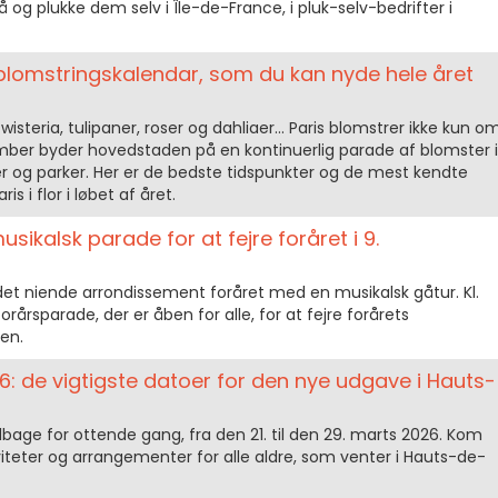
og plukke dem selv i Île-de-France, i pluk-selv-bedrifter i
s blomstringskalendar, som du kan nyde hele året
isteria, tulipaner, roser og dahliaer... Paris blomstrer ikke kun o
vember byder hovedstaden på en kontinuerlig parade af blomster i
er og parker. Her er de bedste tidspunkter og de mest kendte
s i flor i løbet af året.
ikalsk parade for at fejre foråret i 9.
det niende arrondissement foråret med en musikalsk gåtur. Kl.
orårsparade, der er åben for alle, for at fejre forårets
en.
26: de vigtigste datoer for den nye udgave i Hauts-
lbage for ottende gang, fra den 21. til den 29. marts 2026. Kom
viteter og arrangementer for alle aldre, som venter i Hauts-de-