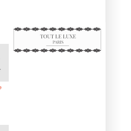
n
r
e