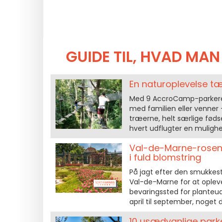
GUIDE TIL, HVAD MAN
En naturoplevelse 
Med 9 AccroCamp-parkere 
med familien eller venner 
træerne, helt særlige fødse
hvert udflugter en mulighed
Val-de-Marne-rosenh
i fuld blomstring
På jagt efter den smukkest
Val-de-Marne for at oplev
bevaringssted for planteud
april til september, noget d
10 usædvanlige parke