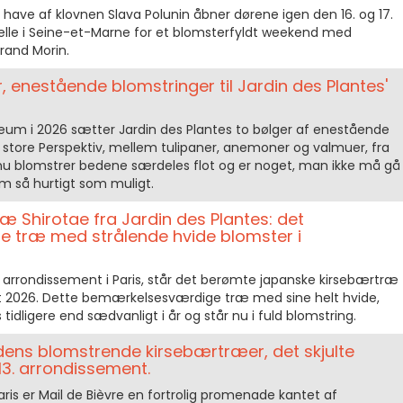
ve af klovnen Slava Polunin åbner dørene igen den 16. og 17.
lle i Seine-et-Marne for et blomsterfyldt weekend med
rand Morin.
, enestående blomstringer til Jardin des Plantes'
bileum i 2026 sætter Jardin des Plantes to bølger af enestående
n store Perspektiv, mellem tulipaner, anemoner og valmuer, fra
 nu blomstrer bedene særdeles flot og er noget, man ikke må gå
m så hurtigt som muligt.
 Shirotae fra Jardin des Plantes: det
 træ med strålende hvide blomster i
 5. arrondissement i Paris, står det berømte japanske kirsebærtræ
råret 2026. Dette bemærkelsesværdige træ med sine helt hvide,
tidligere end sædvanligt i år og står nu i fuld blomstring.
 dens blomstrende kirsebærtræer, det skjulte
13. arrondissement.
Paris er Mail de Bièvre en fortrolig promenade kantet af