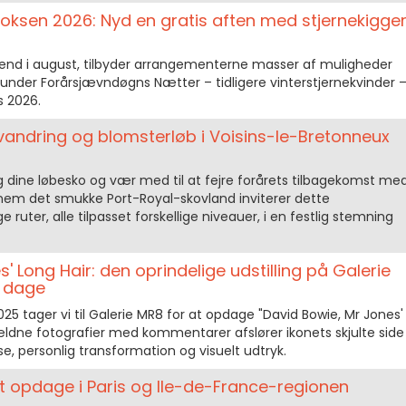
ksen 2026: Nyd en gratis aften med stjernekigger
e end i august, tilbyder arrangementerne masser af muligheder
 under Forårsjævndøgns Nætter – tidligere vinterstjernekvinder 
s 2026.
 vandring og blomsterløb i Voisins-le-Bretonneux
ig dine løbesko og vær med til at fejre forårets tilbagekomst me
nnem det smukke Port-Royal-skovland inviterer dette
ge ruter, alle tilpasset forskellige niveauer, i en festlig stemning
' Long Hair: den oprindelige udstilling på Galerie
e dage
2025 tager vi til Galerie MR8 for at opdage "David Bowie, Mr Jones'
ældne fotografier med kommentarer afslører ikonets skjulte side
e, personlig transformation og visuelt udtryk.
t opdage i Paris og Ile-de-France-regionen