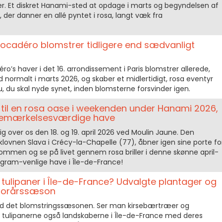
. Et diskret Hanami-sted at opdage i marts og begyndelsen af
r, der danner en allé pyntet i rosa, langt væk fra
rocadéro blomstrer tidligere end sædvanligt
o’s haver i det 16. arrondissement i Paris blomstrer allerede,
d normalt i marts 2026, og skaber et midlertidigt, rosa eventyr
nu, du skal nyde synet, inden blomsterne forsvinder igen.
r til en rosa oase i weekenden under Hanami 2026,
 bemærkelsesværdige have
ig over os den 18. og 19. april 2026 ved Moulin Jaune. Den
lovnen Slava i Crécy-la-Chapelle (77), åbner igen sine porte fo
kommen og se på livet gennem rosa briller i denne skønne april-
agram-venlige have i Île-de-France!
tulipaner i Île-de-France? Udvalgte plantager og
forårssæson
d det blomstringssæsonen. Ser man kirsebærtræer og
r tulipanerne også landskaberne i Île-de-France med deres