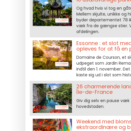
Og hvad hvis vi tog en gåt
Mellem skjulte, unikke og h
byder departementet 78 i
væk fra de gængse stier. V
afdelingen.
Essonne : et slot m
opleves for at få en
Domaine de Courson, et slo
udpeget som Jardin Remar
indtil den 1. november. De
kaste sig ud i slot som hi
26 charmerende land
Île-de-France
Giv dig selv en pause væk 
hovedstaden.
Weekend med blomste
ekstraordinære og 