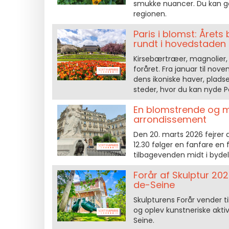
smukke nuancer. Du kan gå 
regionen.
Paris i blomst: Året
rundt i hovedstaden
Kirsebærtræer, magnolier, w
foråret. Fra januar til no
dens ikoniske haver, plads
steder, hvor du kan nyde Pari
En blomstrende og mus
arrondissement
Den 20. marts 2026 fejrer 
12.30 følger en fanfare en f
tilbagevenden midt i bydel
Forår af Skulptur 20
de-Seine
Skulpturens Forår vender ti
og oplev kunstneriske akti
Seine.