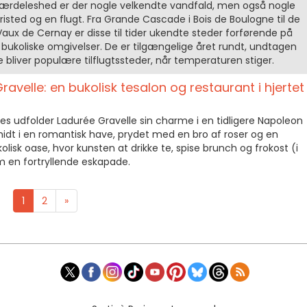
i særdeleshed er der nogle velkendte vandfald, men også nogle
 fristed og en flugt. Fra Grande Cascade i Bois de Boulogne til de
Vaux de Cernay er disse til tider ukendte steder forførende på
bukoliske omgivelser. De er tilgængelige året rundt, undtagen
e bliver populære tilflugtssteder, når temperaturen stiger.
ravelle: en bukolisk tesalon og restaurant i hjertet
nes udfolder Ladurée Gravelle sin charme i en tidligere Napoleon
t midt i en romantisk have, prydet med en bro af roser og en
isk oase, hvor kunsten at drikke te, spise brunch og frokost (i
 en fortryllende eskapade.
1
2
»