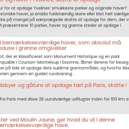
ur for at opdage Yvelines’ smukkeste parker og originale haver?
istoriske haver, ja endda fuldstændig skøre eller blot helt særlige
kke på mangel på særprægede skatte at opdage for dem, der vi
i præsenterer 10 parker, haver og grønne steder at opdage i
ed bemærkelsesværdige haver, som absolut må
 pause i grønne omgivelser
t, der er klassificeret som Monument Historique og en park
quable i Courson-Monteloup i Essonne, åbner dørene for besøg
t er på tide at opdage dets sublime grøntområder, og hvorfor ikk
storien gennem en guidet rundvisning.
sbyer og gåture at opdage tæt på Paris, skatte i
fra Paris med disse 26 uundværlige udflugter inden for 100 km a
r ved Moulin Jaune, gør hvad du vil i denne
bemærkelsesværdige have.