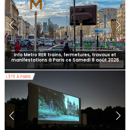
ACTUALITÉS
A
Info Metro RER trains, fermetures, travaux et
manifestations à Paris ce Samedi 8 août 2026
L'ÉTÉ À PARIS
L