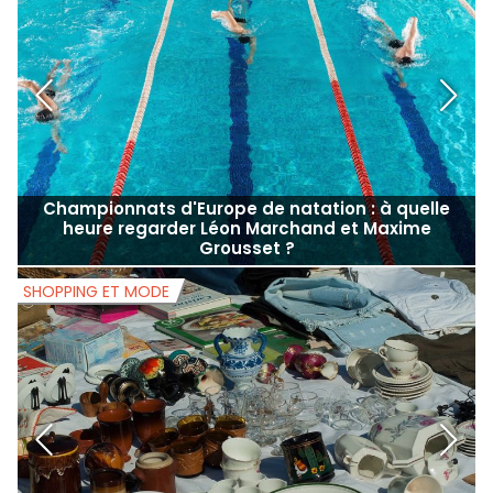
visiteurs
SPORT ET BIEN-ÊTRE
S
Championnats d'Europe de natation : à quelle
heure regarder Léon Marchand et Maxime
Grousset ?
SHOPPING ET MODE
S