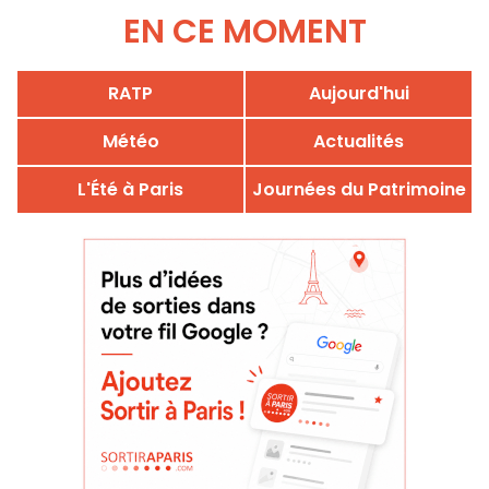
EN CE MOMENT
RATP
Aujourd'hui
Météo
Actualités
L'Été à Paris
Journées du Patrimoine