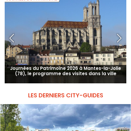
Splatoon Raiders : tout savoir sur le spin-off de
Splatoon - découvrez notre avis
JOURNÉES DU PATRIMOINE
J
Journées du Patrimoine 2026 à Mantes-la-Jolie
(78), le programme des visites dans la ville
LES DERNIERS CITY-GUIDES