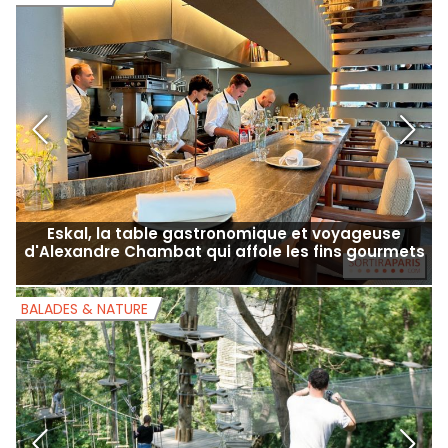
Viktor & Rolf : l’exposition mode événement à
découvrir au Musée des Arts décoratifs en 2027
RESTAURANT
S
Eskal, la table gastronomique et voyageuse
d'Alexandre Chambat qui affole les fins gourmets
BALADES & NATURE
B