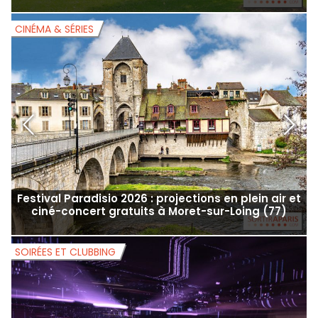
15 août 2026 férié : les spectacles et pièces de
théâtre à voir pour le week-end de l'Assomption
CINÉMA & SÉRIES
C
Festival Paradisio 2026 : projections en plein air et
ciné-concert gratuits à Moret-sur-Loing (77)
SOIRÉES ET CLUBBING
B