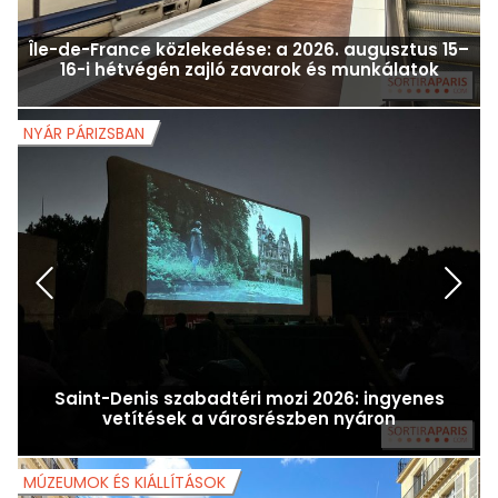
Île-de-France közlekedése: a 2026. augusztus 15–
16-i hétvégén zajló zavarok és munkálatok
NYÁR PÁRIZSBAN
N