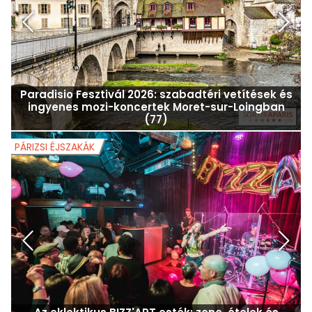
Paradisio Fesztivál 2026: szabadtéri vetítések és
ingyenes mozi-koncertek Moret-sur-Loingban
(77)
PÁRIZSI ÉJSZAKÁK
P