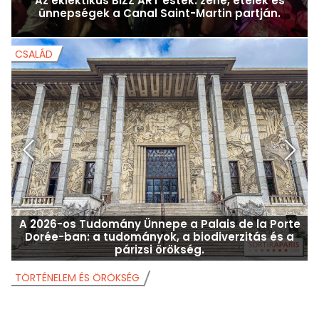
Az eklektikus BIZZ'ART esték: zene, ételek és
ünnepségek a Canal Saint-Martin partján.
CSALÁD
C
A 2026-os Tudomány Ünnepe a Palais de la Porte
Dorée-ban: a tudományok, a biodiverzitás és a
párizsi örökség.