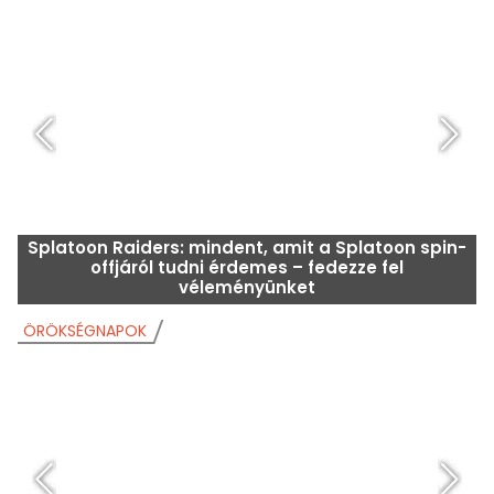
Ez a hatalmas bolhapiac, amelyet csak évente
kétszer szerveznek, ezen a hétvégén visszatér a
Yvelinesben.
SZERENCSEJÁTÉK
S
Splatoon Raiders: mindent, amit a Splatoon spin-
offjáról tudni érdemes – fedezze fel
véleményünket
ÖRÖKSÉGNAPOK
Ö