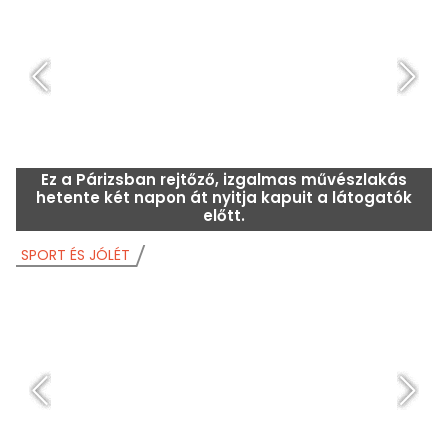
TÖRTÉNELEM ÉS ÖRÖKSÉG
T
Ez a Párizsban rejtőző, izgalmas művészlakás
hetente két napon át nyitja kapuit a látogatók
előtt.
SPORT ÉS JÓLÉT
S