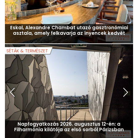
Eskal, Alexandre Chambat utazó gasztronómiai
asztala, amely felkavarja az ínyencek kedvét
SÉTÁK & TERMÉSZET
S