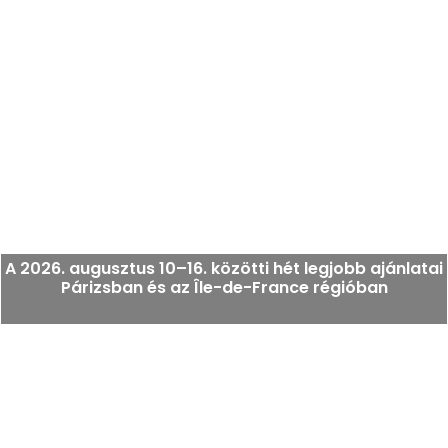
Mit érdemes csinálni ezen a héten Párizsban, 2026.
augusztus 10–16-ig: a kihagyhatatlan programok
A 2026. augusztus 10–16. közötti hét legjobb ajánlatai
Párizsban és az Île-de-France régióban