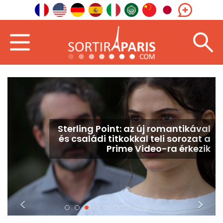
Sötét vizeken: Jason Statham-
főszereplésű blockbuster érkezik a
Netflixre és a HBO Maxra
<
>