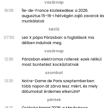
vasárnap
18:08
Île-de-France közlekedése: a 2026.
augusztus 15–16-i hétvégén zajló zavarok és
munkálatok
hétfő
07:50
Leó X pápa Párizsban: a foglalások ma
délben indulnak meg.
vasárnap
12:36
Párizsban elektromos rollerek: ezek nélkül
most büntetést kockáztatnak
szombat
13:30
Notre-Dame de Paris szeptemberben
több napon át zárva lesz: miért, és mely
dátumokat érdemes elkerülni?
péntek
18:31
Örökség Napjai 2026: a Maubuisson