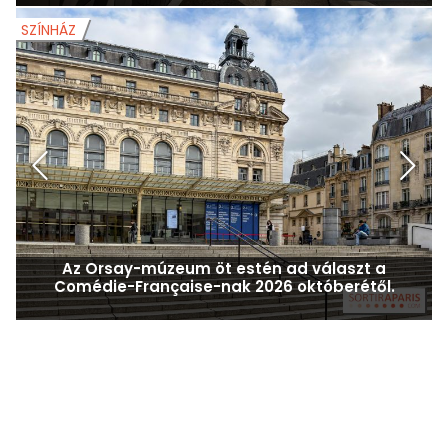
Napfogyatkozás 2026. augusztus 12-én: a
Filharmónia kilátója az első sorból Párizsban
SZÍNHÁZ
S
Az Orsay-múzeum öt estén ad választ a
Comédie-Française-nak 2026 októberétől.