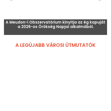
A Meudon-i Obszervatórium kinyitja az ég kapuját
a 2026-os Örökség Napjai alkalmából.
A LEGÚJABB VÁROSI ÚTMUTATÓK