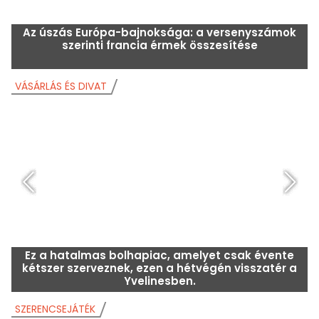
Az úszás Európa-bajnoksága: a versenyszámok
A
szerinti francia érmek összesítése
VÁSÁRLÁS ÉS DIVAT
V