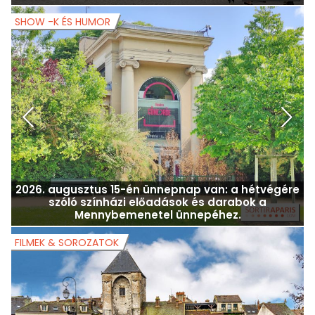
A Némák: zenei éjszaka fülhallgatóval a Cité des
sciencesben
SHOW -K ÉS HUMOR
S
2026. augusztus 15-én ünnepnap van: a hétvégére
szóló színházi előadások és darabok a
Mennybemenetel ünnepéhez.
FILMEK & SOROZATOK
F