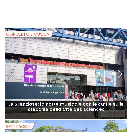
CONCERTO E MUSICA
C
Le Silenziose: la notte musicale con le cuffie sulle
W
orecchie della Cité des sciences
SPETTACOLI
S