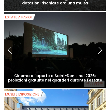
dotazioni rischiate ora una multa
ESTATE A PARIGI
E
Cinema all'aperto a Saint-Denis nel 2026:
proiezioni gratuite nei quartieri durante l'estate
MUSEI E ESPOSIZIONE
M