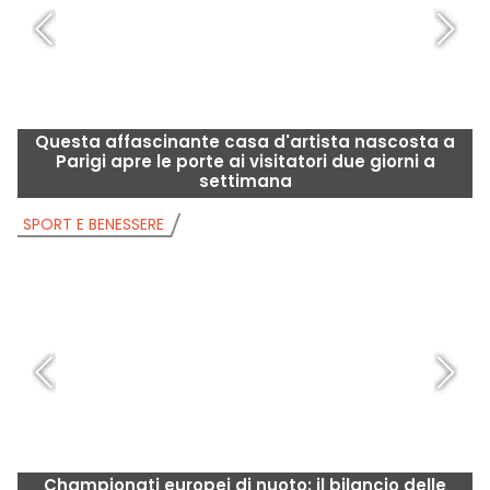
Questa affascinante casa d'artista nascosta a
Parigi apre le porte ai visitatori due giorni a
settimana
SPORT E BENESSERE
S
Championati europei di nuoto: il bilancio delle