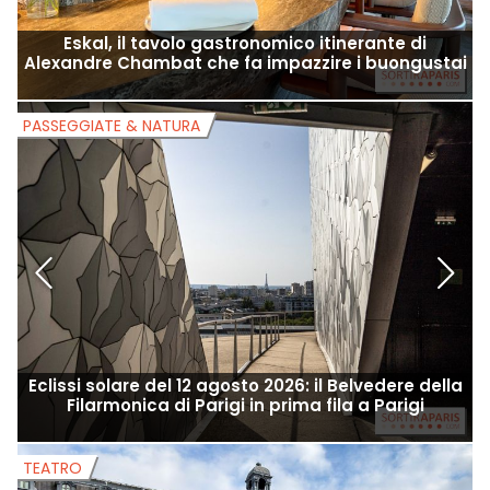
Eskal, il tavolo gastronomico itinerante di
Alexandre Chambat che fa impazzire i buongustai
PASSEGGIATE & NATURA
P
Eclissi solare del 12 agosto 2026: il Belvedere della
Filarmonica di Parigi in prima fila a Parigi
TEATRO
T