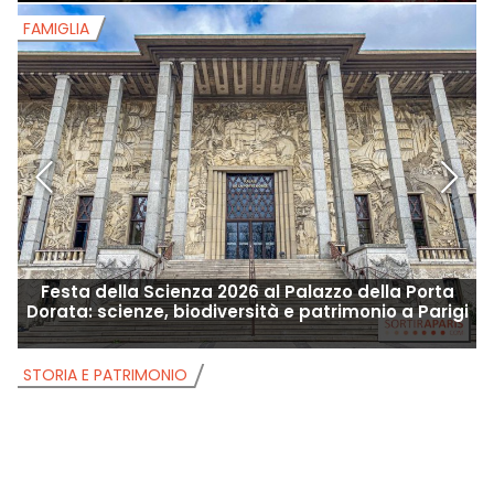
FAMIGLIA
F
Festa della Scienza 2026 al Palazzo della Porta
F
Dorata: scienze, biodiversità e patrimonio a Parigi
STORIA E PATRIMONIO
S