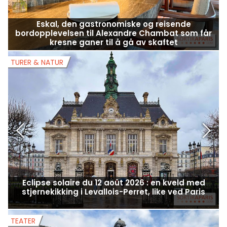
Eskal, den gastronomiske og reisende
bordopplevelsen til Alexandre Chambat som får
kresne ganer til å gå av skaftet
TURER & NATUR
T
Eclipse solaire du 12 août 2026 : en kveld med
stjernekikking i Levallois-Perret, like ved Paris
TEATER
T