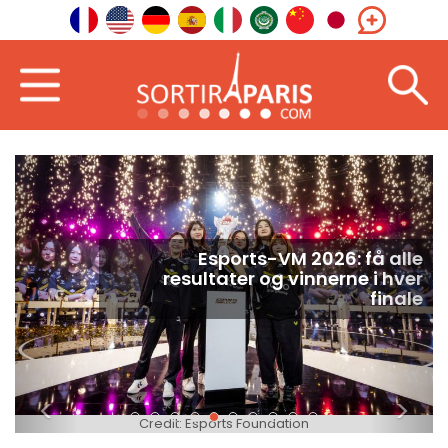
Esports-VM 2026: få alle
resultater og vinnerne i hver
finale
<
>
Credit: Esports Foundation