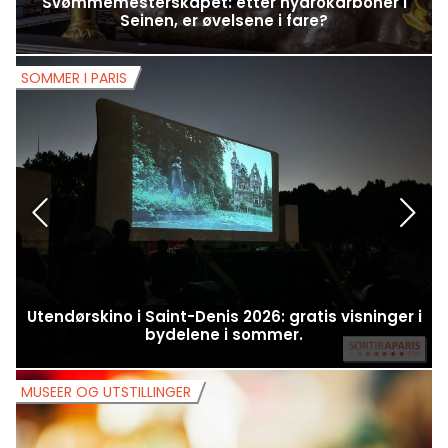
Svømmemesterskapet: etter hydrokarboner i
Seinen, er øvelsene i fare?
SOMMER I PARIS
S
Utendørskino i Saint-Denis 2026: gratis visninger i
bydelene i sommer.
MUSEER OG UTSTILLINGER
M