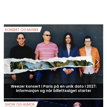
KONSERT OG MUSIKK
K
Weezer konsert i Paris på en unik dato i 2027:
Informasjon og når billettsalget starter
SHOW OG HUMOR