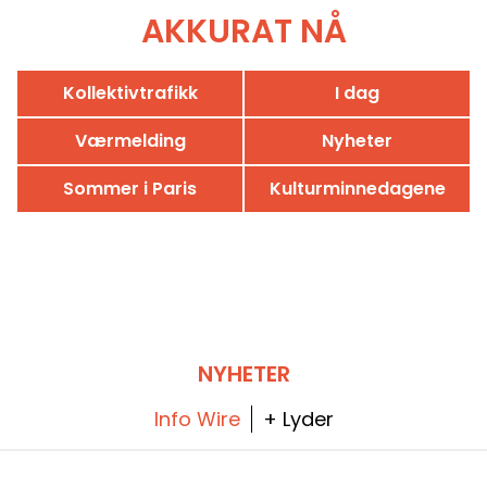
AKKURAT NÅ
Kollektivtrafikk
I dag
Værmelding
Nyheter
Sommer i Paris
Kulturminnedagene
NYHETER
Info Wire
+ Lyder