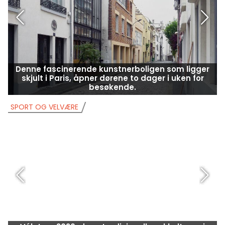
Denne fascinerende kunstnerboligen som ligger
skjult i Paris, åpner dørene to dager i uken for
besøkende.
SPORT OG VELVÆRE
S