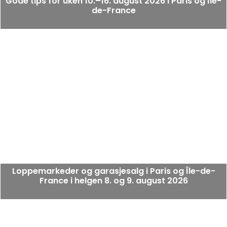
Gode tips for uken 10.–16. august 2026 i Paris og Île-
de-France
Loppemarkeder og garasjesalg i Paris og Île-de-
France i helgen 8. og 9. august 2026