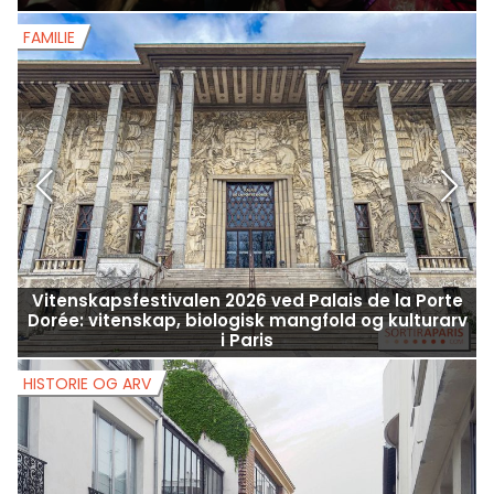
FAMILIE
F
Vitenskapsfestivalen 2026 ved Palais de la Porte
Dorée: vitenskap, biologisk mangfold og kulturarv
i Paris
HISTORIE OG ARV
H