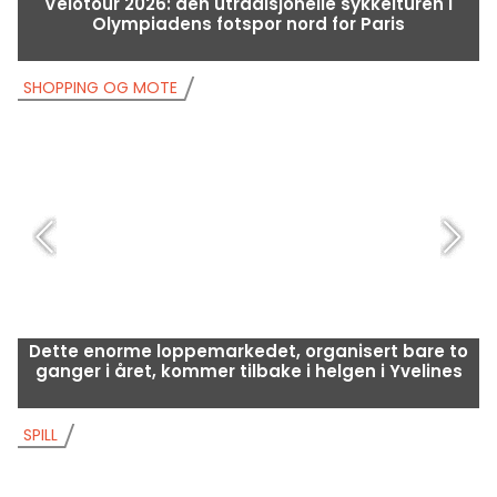
Vélotour 2026: den utradisjonelle sykkelturen i
Olympiadens fotspor nord for Paris
SHOPPING OG MOTE
S
Dette enorme loppemarkedet, organisert bare to
ganger i året, kommer tilbake i helgen i Yvelines
SPILL
S