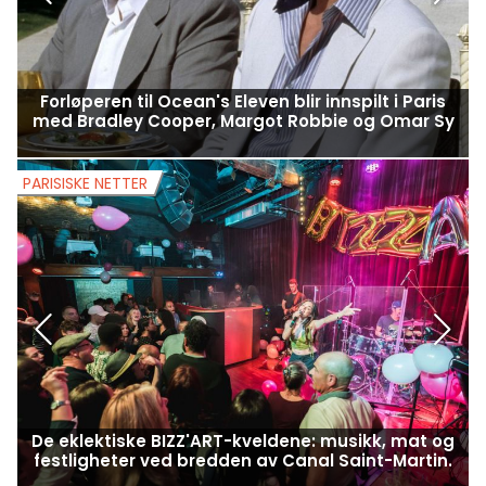
Forløperen til Ocean's Eleven blir innspilt i Paris
A
med Bradley Cooper, Margot Robbie og Omar Sy
PARISISKE NETTER
P
De eklektiske BIZZ'ART-kveldene: musikk, mat og
E
festligheter ved bredden av Canal Saint-Martin.