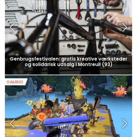
Genbrugsfestivalen: gratis kreative værksteder
og solidarisk udsalg i Montreuil (93)
GAMING
G