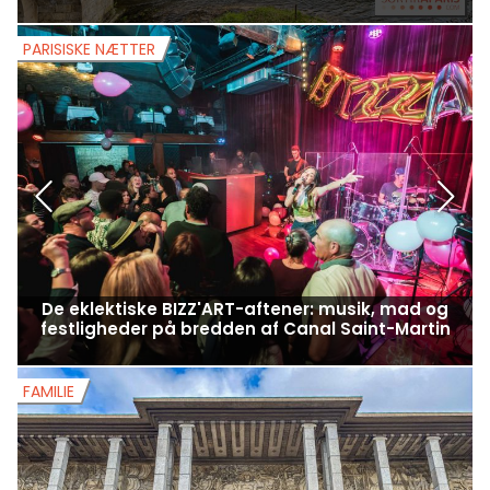
PARISISKE NÆTTER
P
De eklektiske BIZZ'ART-aftener: musik, mad og
festligheder på bredden af Canal Saint-Martin
FAMILIE
F