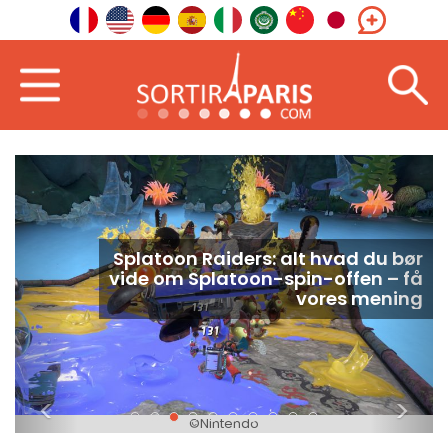
In the Lost Lands: fantasyfilmen
med Milla Jovovich lander på
Prime Video
<
>