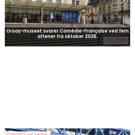
Orsay-museet svarer Comédie-Française ved fem
aftener fra oktober 2026.
KONCERT OG MUSIK
K