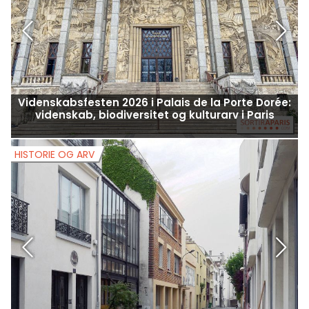
Videnskabsfesten 2026 i Palais de la Porte Dorée:
videnskab, biodiversitet og kulturarv i Paris
HISTORIE OG ARV
H