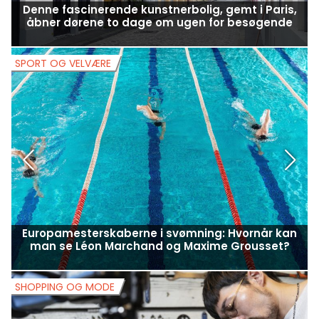
Denne fascinerende kunstnerbolig, gemt i Paris,
åbner dørene to dage om ugen for besøgende
SPORT OG VELVÆRE
S
Europamesterskaberne i svømning: Hvornår kan
man se Léon Marchand og Maxime Grousset?
SHOPPING OG MODE
S