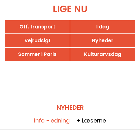
LIGE NU
Off. transport
I dag
Vejrudsigt
Nyheder
Sommer i Paris
Kulturarvsdag
NYHEDER
Info -ledning
+ Læserne