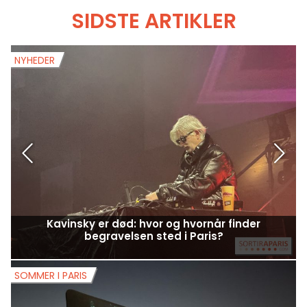
SIDSTE ARTIKLER
NYHEDER
N
Kavinsky er død: hvor og hvornår finder
begravelsen sted i Paris?
SOMMER I PARIS
S