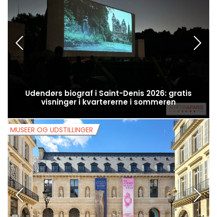
Udendørs biograf i Saint-Denis 2026: gratis
G
visninger i kvartererne i sommeren
MUSEER OG UDSTILLINGER
M