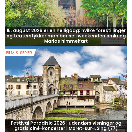
15. august 2026 er en helligdag: hvilke forestillinger
og teaterstykker man bør se i weekenden omkring
Marias himmelfart
FILM & SERIER
F
Festival Paradisio 2026 : udendørs visninger og
gratis ciné-koncerter i Moret-sur-Loing (77)