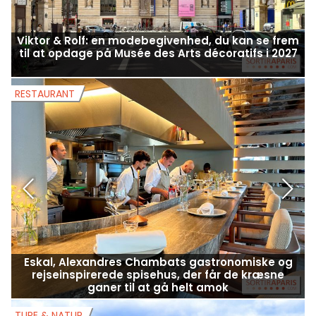
Viktor & Rolf: en modebegivenhed, du kan se frem
til at opdage på Musée des Arts décoratifs i 2027
RESTAURANT
R
Eskal, Alexandres Chambats gastronomiske og
rejseinspirerede spisehus, der får de kræsne
ganer til at gå helt amok
TURE & NATUR
T