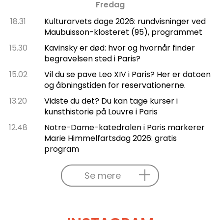
Fredag
18.31
Kulturarvets dage 2026: rundvisninger ved
Maubuisson-klosteret (95), programmet
15.30
Kavinsky er død: hvor og hvornår finder
begravelsen sted i Paris?
15.02
Vil du se pave Leo XIV i Paris? Her er datoen
og åbningstiden for reservationerne.
13.20
Vidste du det? Du kan tage kurser i
kunsthistorie på Louvre i Paris
12.48
Notre-Dame-katedralen i Paris markerer
Marie Himmelfartsdag 2026: gratis
program
Se mere