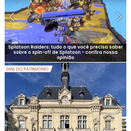
Splatoon Raiders: tudo o que você precisa saber
G
sobre o spin-off de Splatoon - confira nossa
opinião
DIAS DO PATRIMÓNIO
D