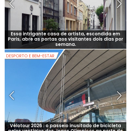
Essa intrigante casa de artista, escondida em
Paris, abre as portas aos visitantes dois dias por
semana.
DESPORTO E BEM-ESTAR
D
Vélotour 2026 : o passeio inusitado de bicicleta
pelos vestígios dos Jogos Olímpicos ao norte de