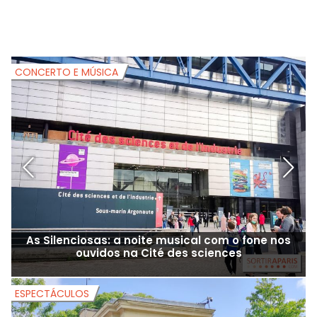
CONCERTO E MÚSICA
C
As Silenciosas: a noite musical com o fone nos
ouvidos na Cité des sciences
ESPECTÁCULOS
E