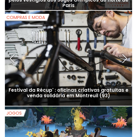
Paris
COMPRAS E MODA
C
Festival da Récup' : oficinas criativas gratuitas e
venda solidária em Montreuil (93)
JOGOS