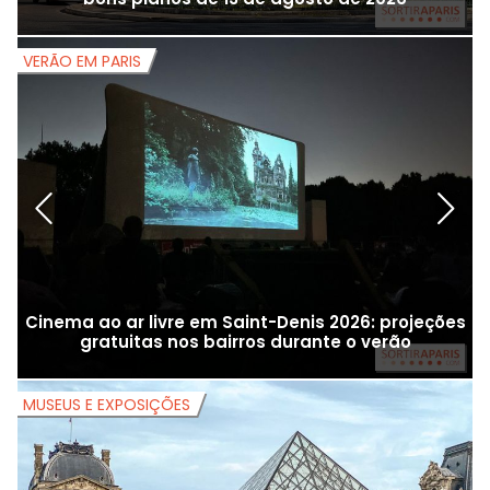
VERÃO EM PARIS
V
Cinema ao ar livre em Saint-Denis 2026: projeções
gratuitas nos bairros durante o verão
MUSEUS E EXPOSIÇÕES
M