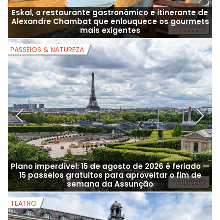
Eskal, o restaurante gastronômico e itinerante de
Alexandre Chambat que enlouquece os gourmets
mais exigentes
PASSEIOS & NATUREZA
P
Plano imperdível: 15 de agosto de 2026 é feriado —
15 passeios gratuitos para aproveitar o fim de
semana da Assunção
TEATRO
T