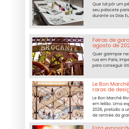
Que tal pôr um pé
seu palacete paris
durante os Dias E
Feiras de gar
agosto de 20
Quer garimpar ne
rua em Paris, imp
para conseguir ót
Le Bon Marché
raras de desi
Le Bon Marché Riv
em leilão. Uma ex
2026, prelúdio a 
de rentrée da gran
Esta exposiçã