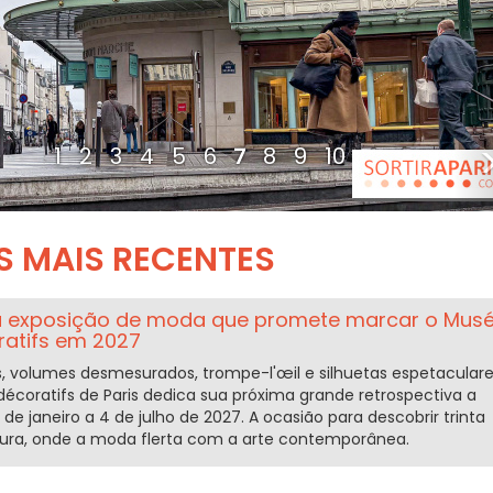
1
2
3
4
5
6
7
8
9
10
S MAIS RECENTES
: a exposição de moda que promete marcar o Mus
ratifs em 2027
, volumes desmesurados, trompe-l'œil e silhuetas espetaculare
décoratifs de Paris dedica sua próxima grande retrospectiva a
8 de janeiro a 4 de julho de 2027. A ocasião para descobrir trinta
tura, onde a moda flerta com a arte contemporânea.