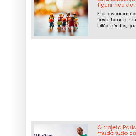
figurinhas de
Eles povoaram cast
desta famosa mar
leilão inéditos, 
O trajeto Pari
muda tudo c