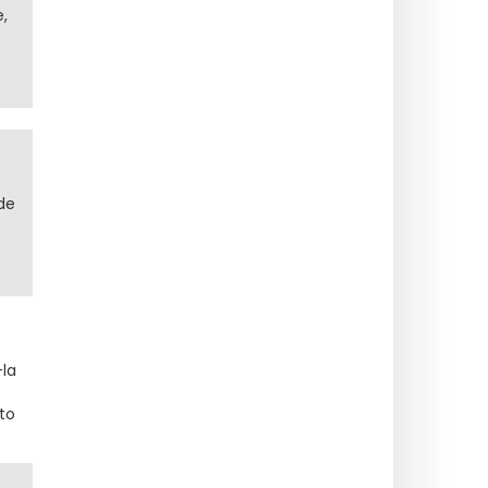
,
de
la
to