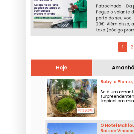
Patrocinado - Da 
Pegue o volante 
perto do seu voo.
29€. Além disso, 
taxa (código prom
1
2
Hoje
Amanh
Boby la Plante,
Se é um amante 
surpreendenteme
tropical em min
O Hotel Mahfou
Bois de Vincen