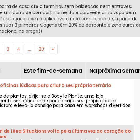
porta de casa até o terminal, sem baldeação nem entraves.
de um carro de compartilhamento e aproveite uma vaga bem
 Desbloqueie com o aplicativo e rode com liberdade, a partir de
as suas 3 primeiras viagens têm 20% de desconto e zero euros d
ocional no artigo)!
3
4
...
20
»
ã
Este fim-de-semana
Na próxima sema
 oficinas lúdicas para criar o seu próprio terrário
de plantas, dirija-se a Boby la Plante, uma loja
nte simpática onde pode criar o seu próprio jardim
iatura e levá-lo consigo para casa em workshops divertidos!
f de Léna Situations volta pela última vez ao coração do
nes.