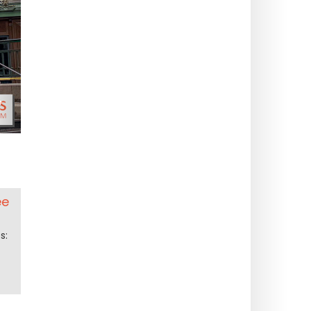
>
ée
s: