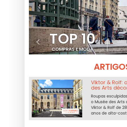
TOP 10
<
COMPRAS E MODA
ARTIGO
Viktor & Rolf
des Arts déco
Roupas esculpidas
o Musée des Arts 
Viktor & Rolf de 2
anos de alta-cos