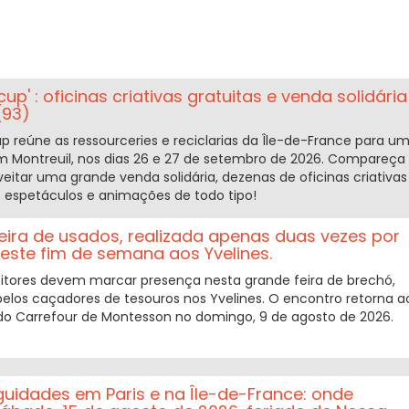
cup' : oficinas criativas gratuitas e venda solidária
(93)
up reúne as ressourceries e reciclarias da Île-de-France para u
 Montreuil, nos dias 26 e 27 de setembro de 2026. Compareça
eitar uma grande venda solidária, dezenas de oficinas criativas
e espetáculos e animações de todo tipo!
eira de usados, realizada apenas duas vezes por
neste fim de semana aos Yvelines.
itores devem marcar presença nesta grande feira de brechó,
elos caçadores de tesouros nos Yvelines. O encontro retorna a
o Carrefour de Montesson no domingo, 9 de agosto de 2026.
iguidades em Paris e na Île-de-France: onde