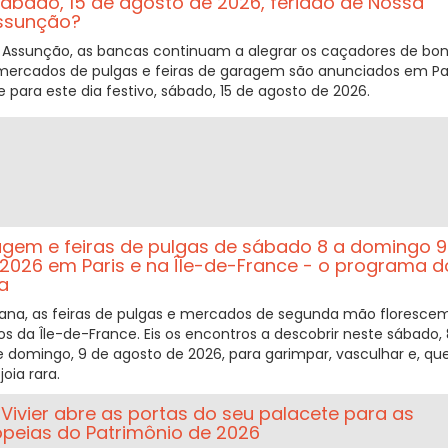
ábado, 15 de agosto de 2026, feriado de Nossa
ssunção?
Assunção, as bancas continuam a alegrar os caçadores de bon
mercados de pulgas e feiras de garagem são anunciados em Pa
 para este dia festivo, sábado, 15 de agosto de 2026.
agem e feiras de pulgas de sábado 8 a domingo 9
2026 em Paris e na Île-de-France - o programa d
a
ana, as feiras de pulgas e mercados de segunda mão floresce
os da Île-de-France. Eis os encontros a descobrir neste sábado, 
e domingo, 9 de agosto de 2026, para garimpar, vasculhar e, q
oia rara.
Vivier abre as portas do seu palacete para as
peias do Patrimônio de 2026