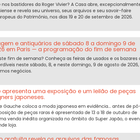
 nos bastidores da Roger Vivier? A Casa abre, excepcionalmente
iense e revela seu universo, seus arquivos e seu savoir-faire
uropeus do Patrimônio, nos dias 19 e 20 de setembro de 2026.
agem e antiquários de sábado 8 a domingo 9 de
26 em Paris — a programação do fim de semana
ste fim de semana? Conheça as feiras de usados e os bazares 
erdíveis neste sábado, 8, e neste domingo, 9 de agosto de 2026,
imos negócios.
 apresenta uma exposição e um leilão de peças
gners japoneses.
e Gauche coloca a moda japonesa em evidência... antes de pô-
posição de peças raras é apresentada de 13 a 18 de outubro de
uma venda inédita organizada no âmbito do Super Japão, o even
de loja.
o gratuita revela os arquivos das famosas