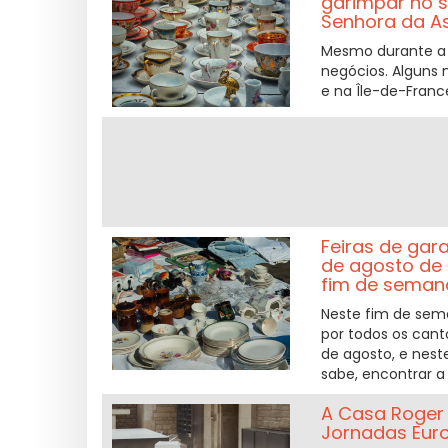
garimpar no s
Senhora da A
Mesmo durante a 
negócios. Alguns 
e na Île-de-France
Feiras de gar
de agosto de 
fim de seman
Neste fim de sem
por todos os cant
de agosto, e nest
sabe, encontrar a j
A Casa Roger 
Jornadas Euro