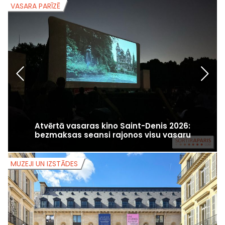
VASARA PARĪZĒ
V
Atvērtā vasaras kino Saint-Denis 2026:
bezmaksas seansi rajonos visu vasaru
MUZEJI UN IZSTĀDES
M