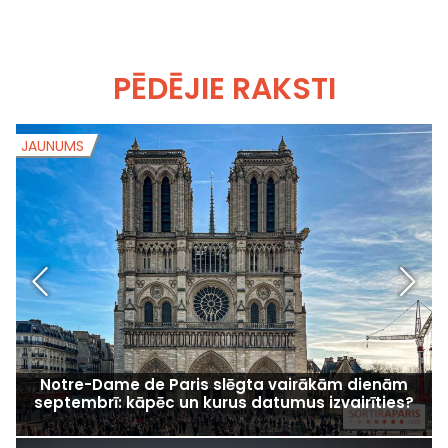
PĒDĒJIE RAKSTI
JAUNUMS
J
Notre-Dame de Paris slēgta vairākām dienām
septembrī: kāpēc un kurus datumus izvairīties?