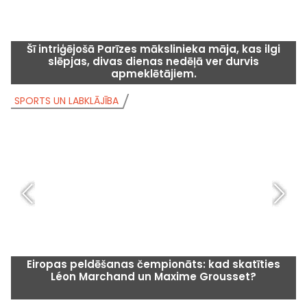
Šī intriģējošā Parīzes mākslinieka māja, kas ilgi
slēpjas, divas dienas nedēļā ver durvis
apmeklētājiem.
SPORTS UN LABKLĀJĪBA
S
Eiropas peldēšanas čempionāts: kad skatīties
Léon Marchand un Maxime Grousset?