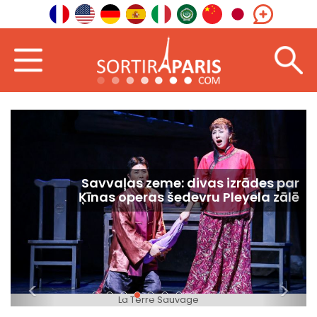
Savvaļas zeme: divas izrādes par
Ķīnas operas šedevru Pleyela zālē
<
>
La Terre Sauvage