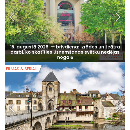
15. augustā 2026. — brīvdiena: izrādes un teātra
darbi, ko skatīties Uzņemšanas svētku nedēļas
nogalē
FILMAS & SERIĀLI
F