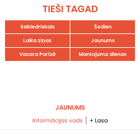
TIEŠI TAGAD
Sabiedriskais
Šodien
Laika ziņas
Jaunums
Vasara Parīzē
Mantojuma dienas
JAUNUMS
Informācijas vads
+ Lasa