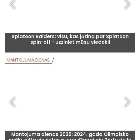
Splatoon Raiders: visu, kas jāzina par Splatoon
spin-off - uzziniet mūsu viedokli
MANTOJUMA DIENAS
M
Mantojuma dienas 2026: 2024. gada Olimpisko
spēļu zelta sievietes – iepazīšanai pie Porte de la