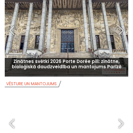
Zinātnes svētki 2026 Porte Dorée pilī: zinātne,
bioloģiskā daudzveidība un mantojums Parīzē
VĒSTURE UN MANTOJUMS
V