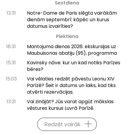
Sestdiena
13:31
Notre-Dame de Paris slēgta vairākām
dienām septembrī: kāpēc un kurus
datumus izvairīties?
Piektiena
18:31
Mantojuma dienas 2026: ekskursijas uz
Maubuisonas abatiju (95), programma
15:31
Kavinsky nāve: kur un kad notiks Parīzes
bēres?
15:03
Vai vēlaties redzēt pāvestu Leonu XIV
Parīzē? Šeit ir datums un laiks, kad tiks
atvērti rezervācijas.
13:21
Vai zinājāt? Jūs varat apgūt mākslas
vēstures kursus Luvrā Parīzē.
Redzēt vairāk