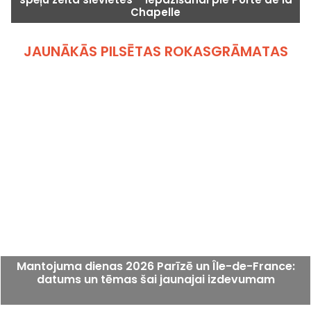
Chapelle
JAUNĀKĀS PILSĒTAS ROKASGRĀMATAS
Mantojuma dienas 2026 Parīzē un Île-de-France:
datums un tēmas šai jaunajai izdevumam