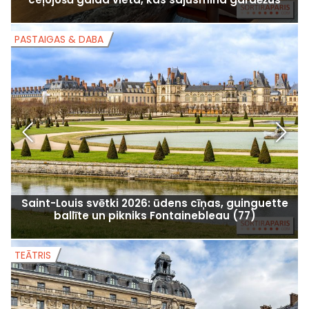
PASTAIGAS & DABA
P
Saint-Louis svētki 2026: ūdens cīņas, guinguette
ballīte un pikniks Fontainebleau (77)
TEĀTRIS
T