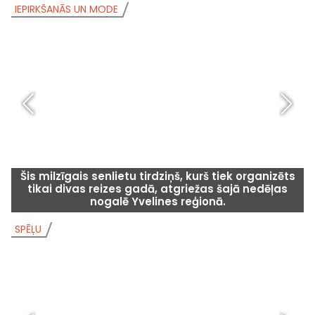
IEPIRKŠANĀS UN MODE
I
Šis milzīgais senlietu tirdziņš, kurš tiek organizēts
tikai divas reizes gadā, atgriežas šajā nedēļas
nogalē Yvelines reģionā.
SPĒĻU
S