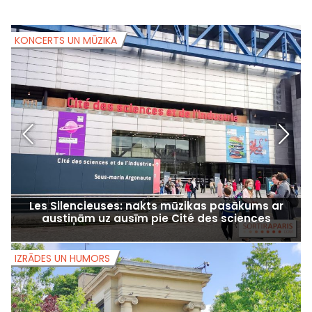
KONCERTS UN MŪZIKA
K
Les Silencieuses: nakts mūzikas pasākums ar
austiņām uz ausīm pie Cité des sciences
IZRĀDES UN HUMORS
I