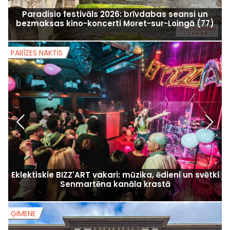
Paradisio festivāls 2026: brīvdabas seansi un
bezmaksas kino-koncerti Moret-sur-Loingā (77)
PARĪZES NAKTIS
P
Eklektiskie BIZZ'ART vakari: mūzika, ēdieni un svētki
Senmartēna kanāla krastā
ĢIMENE
Ģ