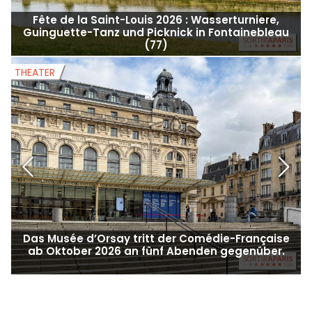
Fête de la Saint-Louis 2026 : Wasserturniere,
Guinguette-Tanz und Picknick in Fontainebleau
(77)
THEATER
T
Das Musée d’Orsay tritt der Comédie-Française
ab Oktober 2026 an fünf Abenden gegenüber.