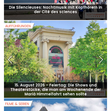
Die Silencieuses: Nachtmusik mit Kopfhörern in
der Cité des sciences
AUFFÜHRUNGEN
A
15. August 2026 – Feiertag: Die Shows und
Theaterstücke, die man am Wochenende der
Mariä Himmelfahrt sehen sollte
FILME & SERIEN
F