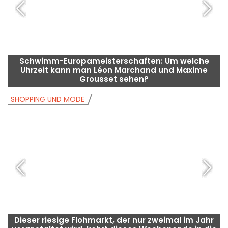
Schwimm-Europameisterschaften: Um welche
Uhrzeit kann man Léon Marchand und Maxime
Grousset sehen?
SHOPPING UND MODE
S
Dieser riesige Flohmarkt, der nur zweimal im Jahr