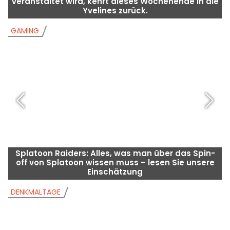
veranstaltet wird, kehrt dieses Wochenende in die
Yvelines zurück.
GAMING
G
Splatoon Raiders: Alles, was man über das Spin-
off von Splatoon wissen muss – lesen Sie unsere
Einschätzung
DENKMALTAGE
D