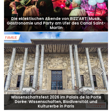
Die eklektischen Abende von BIZZ'ART: Musik,
Gastronomie und Party am Ufer des Canal Saint-
Martin
FAMILIE
F
Wissenschaftsfest 2026 im Palais de la Porte
Dorée: Wissenschaften, Biodiversität und
Kulturerbe in Paris