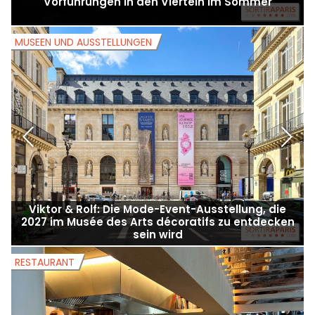
Vorführungen in den Vierteln im Sommer
MUSEEN UND AUSSTELLUNGEN
M
Viktor & Rolf: Die Mode-Event-Ausstellung, die
2027 im Musée des Arts décoratifs zu entdecken
sein wird
RESTAURANT
R