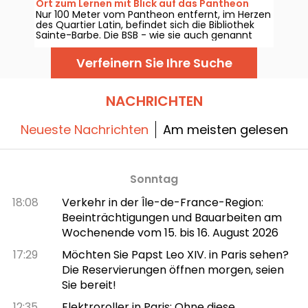
Ort zum Lernen mit Blick auf das Pantheon
Nur 100 Meter vom Pantheon entfernt, im Herzen
des Quartier Latin, befindet sich die Bibliothek
Sainte-Barbe. Die BSB - wie sie auch genannt
wird - ist ein echter Geheimtipp in Paris und ein
unumgänglicher Ort für Studenten, um dort ihre
Verfeinern Sie Ihre Suche
Zwischenprüfungen zu wiederholen!
NACHRICHTEN
Neueste Nachrichten
Am meisten gelesen
Sonntag
18:08
Verkehr in der Île-de-France-Region:
Beeinträchtigungen und Bauarbeiten am
Wochenende vom 15. bis 16. August 2026
17:29
Möchten Sie Papst Leo XIV. in Paris sehen?
Die Reservierungen öffnen morgen, seien
Sie bereit!
12:35
Elektroroller in Paris: Ohne diese