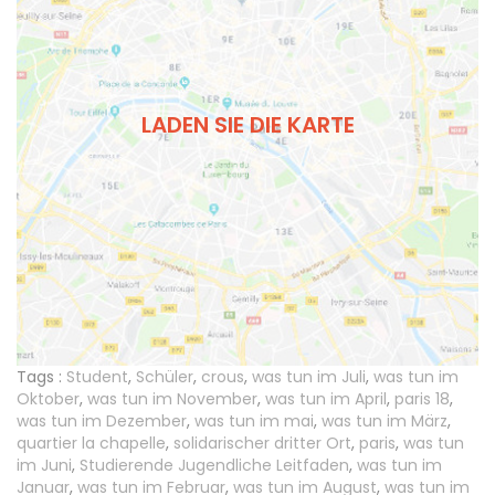
LADEN SIE DIE KARTE
Tags :
Student
,
Schüler
,
crous
,
was tun im Juli
,
was tun im
Oktober
,
was tun im November
,
was tun im April
,
paris 18
,
was tun im Dezember
,
was tun im mai
,
was tun im März
,
quartier la chapelle
,
solidarischer dritter Ort
,
paris
,
was tun
im Juni
,
Studierende Jugendliche Leitfaden
,
was tun im
Januar
,
was tun im Februar
,
was tun im August
,
was tun im