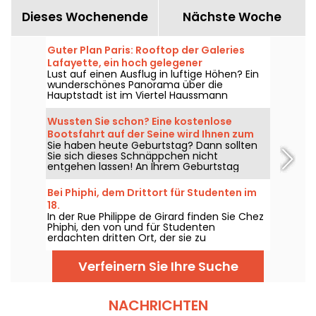
Dieses Wochenende
Nächste Woche
Guter Plan Paris: Rooftop der Galeries
Lafayette, ein hoch gelegener
Lust auf einen Ausflug in luftige Höhen? Ein
Aussichtspunkt, der kostenlos zugänglich
wunderschönes Panorama über die
ist
Hauptstadt ist im Viertel Haussmann
kostenlos zugänglich. Um ihn zu entdecken,
müssen Sie in eines der ikonischen Pariser
Wussten Sie schon? Eine kostenlose
Kaufhäuser, die Galeries Lafayette, gehen,
Bootsfahrt auf der Seine wird Ihnen zum
um auf seinem Rooftop einen
Sie haben heute Geburtstag? Dann sollten
Geburtstag geschenkt!
atemberaubenden Blick auf Paris zu
Sie sich dieses Schnäppchen nicht
entdecken - und das kostenlos!
entgehen lassen! An Ihrem Geburtstag
können Sie kostenlos eine Bootsfahrt auf der
Seine in Paris genießen. Eine ikonische
Bei Phiphi, dem Drittort für Studenten im
Aktivität, mit der Sie ein Zeichen setzen
18.
können!
In der Rue Philippe de Girard finden Sie Chez
Phiphi, den von und für Studenten
erdachten dritten Ort, der sie zu
gemeinsamen Aktivitäten, Spieleabenden,
Karaoke... zusammenbringt.
Verfeinern Sie Ihre Suche
NACHRICHTEN