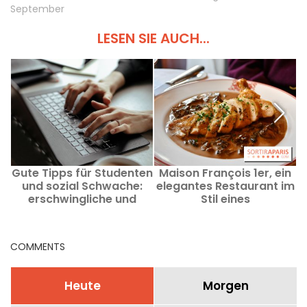
September
LESEN SIE AUCH...
Gute Tipps für Studenten
Maison François 1er, ein
E
und sozial Schwache:
elegantes Restaurant im
i
erschwingliche und
Stil eines
billige Adressen in Paris
Nachbarschaftsbistros
im Herzen des Goldenen
Dreiecks von Paris.
COMMENTS
Heute
Morgen