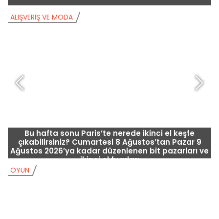
ALIŞVERIŞ VE MODA
A
Bu hafta sonu Paris’te nerede ikinci el keşfe
çıkabilirsiniz? Cumartesi 8 Ağustos’tan Pazar 9
Ağustos 2026’ya kadar düzenlenen bit pazarları ve
ikinci el fuarları
OYUN