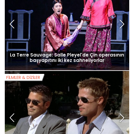
La Terre Sauvage: Salle Pleyel'de Çin operasının
K
başyapıtını iki kez sahneliyorlar
FILMLER & DIZILER
F