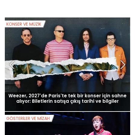
KONSER VE MÜZIK
K
Weezer, 2027'de Paris'te tek bir konser için sahne
alıyor: Biletlerin satışa çıkış tarihi ve bilgiler
GÖSTERILER VE MIZAH
G