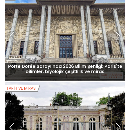
Porte Dorée Sarayı'nda 2026 Bilim Şenliği: Paris'te
bilimler, biyolojik çeşitlilik ve miras
TARIH VE MIRAS
T