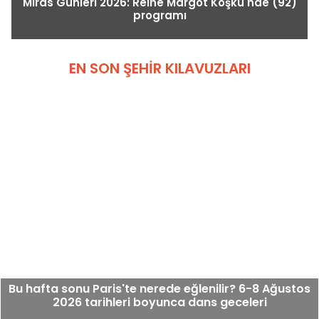
Miras Günleri 2026: Reine Margot Köşkü'nde (92)
programı
EN SON ŞEHIR KILAVUZLARI
Bu hafta sonu Paris'te nerede eğlenilir? 6-8 Ağustos
2026 tarihleri boyunca dans geceleri