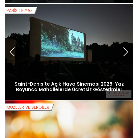
PARIS’TE YAZ
P
Saint-Denis'te Açık Hava Sineması 2026: Yaz
Boyunca Mahallelerde Ücretsiz Gösterimler
MÜZELER VE SERGILER
M