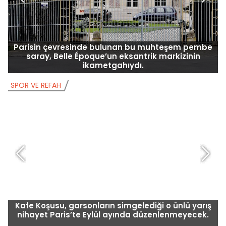
Parisin çevresinde bulunan bu muhteşem pembe
saray, Belle Époque’un eksantrik markizinin
ikametgahıydı.
SPOR VE REFAH
S
Kafe Koşusu, garsonların simgelediği o ünlü yarış
nihayet Paris’te Eylül ayında düzenlenmeyecek.