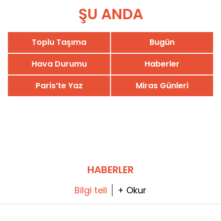
ŞU ANDA
Toplu Taşıma
Bugün
Hava Durumu
Haberler
Paris’te Yaz
Miras Günleri
HABERLER
Bilgi teli
+ Okur