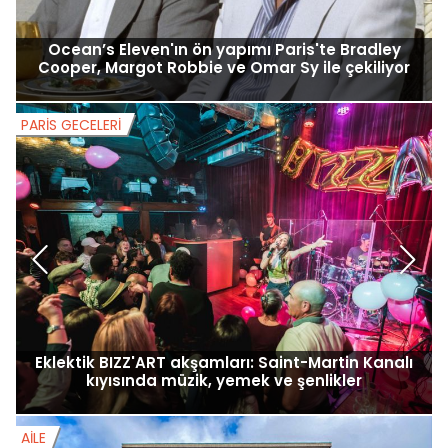
Ocean’s Eleven'ın ön yapımı Paris'te Bradley
Cooper, Margot Robbie ve Omar Sy ile çekiliyor
PARIS GECELERI
P
Eklektik BIZZ'ART akşamları: Saint-Martin Kanalı
kıyısında müzik, yemek ve şenlikler
AILE
A