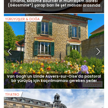
Éthanol, Maxime Bouttier'in muhteşem adresi
(Géosmine*) şarap barı ile şef masası arasında
YÜRÜYÜŞLER & DOĞA
Y
Van Gogh'un izinde Auvers-sur-Oise'da pastoral
bir yürüyüş için kaçırılmaması gereken yerler
TIYATRO
T