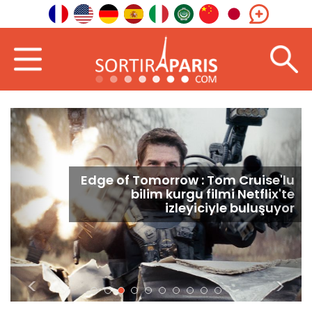
dge of Tomorrow : Tom Cruise'lu
Bla
bilim kurgu filmi Netflix'te
izleyiciyle buluşuyor
<
>