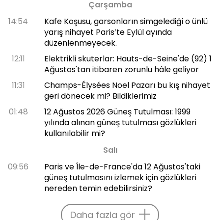
Çarşamba
14:54
Kafe Koşusu, garsonların simgelediği o ünlü
yarış nihayet Paris’te Eylül ayında
düzenlenmeyecek.
12:11
Elektrikli skuterlar: Hauts-de-Seine'de (92) 1
Ağustos'tan itibaren zorunlu hâle geliyor
11:31
Champs-Élysées Noel Pazarı bu kış nihayet
geri dönecek mi? Bildiklerimiz
01:48
12 Ağustos 2026 Güneş Tutulması: 1999
yılında alınan güneş tutulması gözlükleri
kullanılabilir mi?
Salı
09:56
Paris ve Île-de-France'da 12 Ağustos'taki
güneş tutulmasını izlemek için gözlükleri
nereden temin edebilirsiniz?
Daha fazla gör