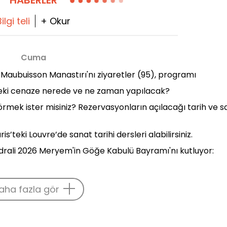
HABERLER
ilgi teli
+ Okur
Cuma
: Maubuisson Manastırı'nı ziyaretler (95), programı
s'teki cenaze nerede ve ne zaman yapılacak?
örmek ister misiniz? Rezervasyonların açılacağı tarih ve s
s’teki Louvre’de sanat tarihi dersleri alabilirsiniz.
rali 2026 Meryem'in Göğe Kabulü Bayramı'nı kutluyor:
aha fazla gör