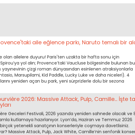
rovence'taki aile eğlence parkı, Naruto temalı bir a
olan ailelere duyuru! Paris'ten uzakta bir hafta sonu için
Spirou’ya yol alın; Provence’taki Vaucluse bölgesinde bulunan bu
s yayınevinin çizgi roman dünyasından esinlenen atraksiyonlarla
ntasio, Marsupilami, Kid Paddle, Lucky Luke ve daha niceleri). 4
larını yeniden açan bu park, yeni sürprizlerle dolu bir sezona
urvière 2026: Massive Attack, Pulp, Camille... İşte 
ları
re Geceleri Festivali, 2026 yazında yeniden sahnede olacak ve 
ogramla kutlamaya hazırlanıyor. Lyon’da, Haziran ve Temmuz 2026
birçok yetenekli sanatçının konserleriyle coşmaya davetlisiniz.
r? Massive Attack, Pulp, Jack White, Camille’nin senfonik konser