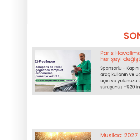
SO
Paris Havalima
her şeyi değiş
Sponsorlu - Kapını
araç kullanın ve uç
açın ve yolunuza ö
sürüşünüz -%20 in
Musilac: 2027