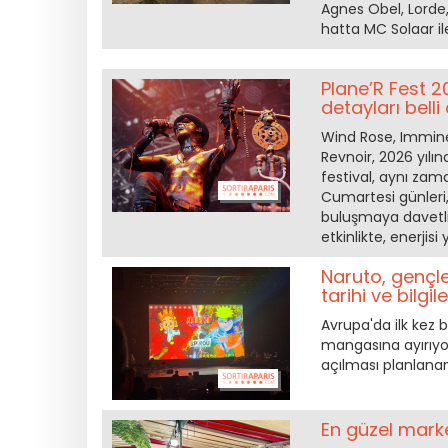
Agnes Obel, Lorde,
hatta MC Solaar il
Plane’R Fest 2
detayları belli
Wind Rose, Immin
Revnoir, 2026 yılın
festival, aynı zam
Cumartesi günleri
buluşmaya davetlis
etkinlikte, enerjis
Naruto, gençle
tarihi ve bilgile
Avrupa'da ilk kez 
mangasına ayırıyo
açılması planlanan 
En güzel market