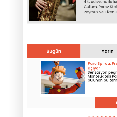
44. edisyonu ile I
Cullum, Parov Ste
Peyroux ve Tiken J
Bugün
Yarın
Parc Spirou, Pr
açıyor
Sensasyon peşind
Monteux’teki Par
bulunan bu tema
esinlenen atraks
Lucky Luke ve da
park, yeni sürpr