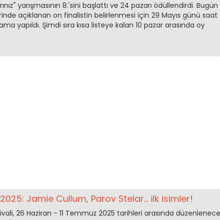
rınız" yarışmasının 8.'sini başlattı ve 24 pazarı ödüllendirdi. Bugün
rinde açıklanan on finalistin belirlenmesi için 29 Mayıs günü saat
ama yapıldı. Şimdi sıra kısa listeye kalan 10 pazar arasında oy
025: Jamie Cullum, Parov Stelar... ilk isimler!
ivali, 26 Haziran - 11 Temmuz 2025 tarihleri arasında düzenlenec