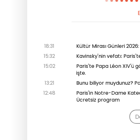
B
18:31
Kültür Mirası Günleri 2026
15:32
Kavinsky'nin vefatı: Pari
15:02
Paris'te Papa Léon XIV'ü g
işte.
13:21
Bunu biliyor muydunuz? Pari
12:48
Paris'in Notre-Dame Kated
Ücretsiz program
D