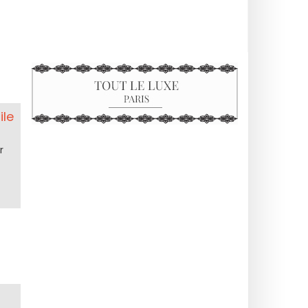
ile
r