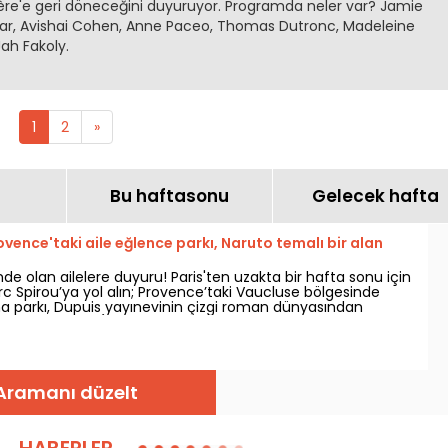
sère'e geri döneceğini duyuruyor. Programda neler var? Jamie
lar, Avishai Cohen, Anne Paceo, Thomas Dutronc, Madeleine
ah Fakoly.
1
2
»
Bu haftasonu
Gelecek hafta
ovence'taki aile eğlence parkı, Naruto temalı bir alan
e olan ailelere duyuru! Paris'ten uzakta bir hafta sonu için
c Spirou’ya yol alın; Provence’taki Vaucluse bölgesinde
 parkı, Dupuis yayınevinin çizgi roman dünyasından
iyonlarla dolu (Spirou ve Fantasio, Marsupilami, Kid Paddle,
ha niceleri). 4 Nisan 2026’da kapılarını yeniden açan bu
izlerle dolu bir sezona merhaba diyor!
Aramanı düzelt