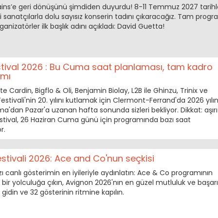
Bains’e geri dönüşünü şimdiden duyurdu! 8-11 Temmuz 2027 tarihl
i sanatçılarla dolu sayısız konserin tadını çıkaracağız. Tam prog
nizatörler ilk başlık adını açıkladı: David Guetta!
tival 2026 : Bu Cuma saat planlaması, tam kadro
amı
 Cardin, Bigflo & Oli, Benjamin Biolay, L2B ile Ghinzu, Trinix ve
stivali'nin 20. yılını kutlamak için Clermont-Ferrand'da 2026 yılın
'dan Pazar'a uzanan hafta sonunda sizleri bekliyor. Dikkat: aşırı
estival, 26 Haziran Cuma günü için programında bazı saat
r.
stivali 2026: Ace and Co'nun seçkisi
zı canlı gösterimin en iyileriyle aydınlatın: Ace & Co programının
 bir yolculuğa çıkın, Avignon 2026'nın en güzel mutluluk ve başarı
idin ve 32 gösterinin ritmine kapılın.