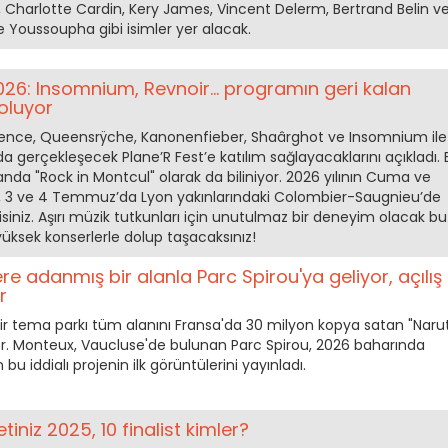
 Charlotte Cardin, Kery James, Vincent Delerm, Bertrand Belin v
e Youssoupha gibi isimler yer alacak.
026: Insomnium, Revnoir... programın geri kalan
 oluyor
ence, Queensrÿche, Kanonenfieber, Shaârghot ve Insomnium ile
da gerçekleşecek Plane’R Fest’e katılım sağlayacaklarını açıkladı. 
anda "Rock in Montcul" olarak da biliniyor. 2026 yılının Cuma ve
, 3 ve 4 Temmuz’da Lyon yakınlarındaki Colombier-Saugnieu’de
iniz. Aşırı müzik tutkunları için unutulmaz bir deneyim olacak bu
i yüksek konserlerle dolup taşacaksınız!
re adanmış bir alanla Parc Spirou'ya geliyor, açılış
r
bir tema parkı tüm alanını Fransa'da 30 milyon kopya satan "Naru
r. Monteux, Vaucluse'de bulunan Parc Spirou, 2026 baharında
bu iddialı projenin ilk görüntülerini yayınladı.
iniz 2025, 10 finalist kimler?