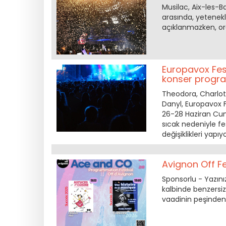
Musilac, Aix-les-
arasında, yetenekl
açıklanmazken, orga
Europavox Fes
konser progr
Theodora, Charlotte
Danyl, Europavox Fe
26-28 Haziran Cuma
sıcak nedeniyle f
değişiklikleri yapıyo
Avignon Off Fe
Sponsorlu - Yazını
kalbinde benzersiz
vaadinin peşinden g