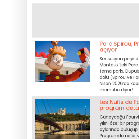
Parc Spirou, P
açıyor
Sensasyon peşinde 
Monteux’teki Parc 
tema parkı, Dupui
dolu (Spirou ve Fa
Nisan 2026’da kapı
merhaba diyor!
Les Nuits de Fo
program detay
Güneydoğu Fourviè
yılını özel bir pr
aylarında buluşup 
Programda neler va