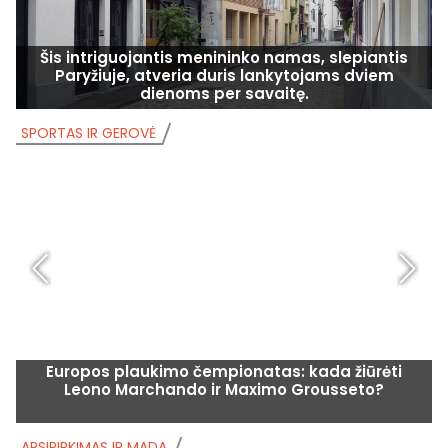
Šis intriguojantis menininko namas, slepiantis
Paryžiuje, atveria duris lankytojams dviem
dienoms per savaitę.
SPORTAS IR GEROVĖ
S
Europos plaukimo čempionatas: kada žiūrėti
Leono Marchando ir Maximo Grousseto?
APSIPIRKIMAS IR MADA
A