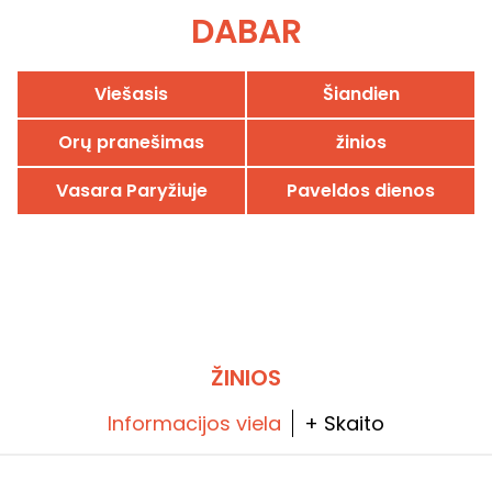
DABAR
Viešasis
Šiandien
Orų pranešimas
žinios
Vasara Paryžiuje
Paveldos dienos
ŽINIOS
Informacijos viela
+ Skaito