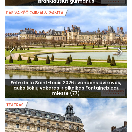
išrankiausius gurmanus
PASIVAIKŠČIOJIMAI & GAMTA
P
Fête de la Saint-Louis 2026 : vandens dvikovos,
T
lauko šokių vakaras ir piknikas Fontainebleau
mieste (77)
TEATRAS
T