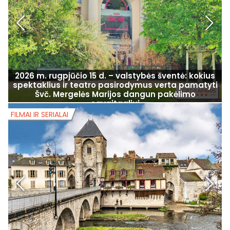
2026 m. rugpjūčio 15 d. – valstybės šventė: kokius
spektaklius ir teatro pasirodymus verta pamatyti
Švč. Mergelės Marijos dangun pakėlimo
savaitgaliui
FILMAI IR SERIALAI
F