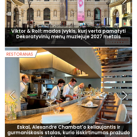
Viktor & Rolf: mados įvykis, kurį verta pamatyti
Dekoratyvinių menų muziejuje 2027 metais
RESTORANAS
R
Eskal, Alexandre Chambat'o keliaujantis ir
gurmaniškasis stalas, kurio išskirtinumas pražudo