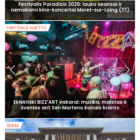
Festivalis Paradisio 2026: lauko seansai ir
nemokami kino-koncertai Moret-sur-Loing (77)
PARYŽIAUS NAKTYS
P
Eklektiški BIZZ'ART vakarai: muzika, maistas ir
šventės ant Sen Marteno kanalo kranto
ŠEIMA
Š