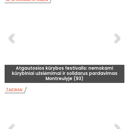
Atgautosios kūrybos festivalis: nemokami
kūrybiniai užsiėmimai ir solidarus pardavimas
Montreulyje (93)
ŽAIDIMAI
Ž