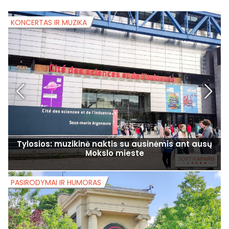
KONCERTAS IR MUZIKA
K
Tylosios: muzikinė naktis su ausinėmis ant ausų
Mokslo mieste
PASIRODYMAI IR HUMORAS
P