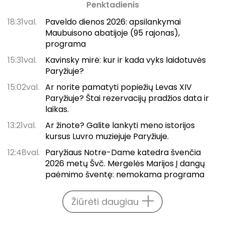
Penktadienis
18:31val.
Paveldo dienos 2026: apsilankymai
Maubuisono abatijoje (95 rajonas),
programa
15:31val.
Kavinsky mirė: kur ir kada vyks laidotuvės
Paryžiuje?
15:02val.
Ar norite pamatyti popiežių Levas XIV
Paryžiuje? Štai rezervacijų pradžios data ir
laikas.
13:21val.
Ar žinote? Galite lankyti meno istorijos
kursus Luvro muziejuje Paryžiuje.
12:48val.
Paryžiaus Notre-Dame katedra švenčia
2026 metų Švč. Mergelės Marijos Į dangų
paėmimo šventę: nemokama programa
Žiūrėti daugiau