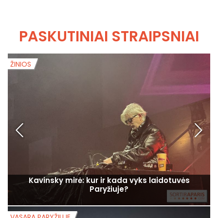
PASKUTINIAI STRAIPSNIAI
ŽINIOS
Ž
Kavinsky mirė: kur ir kada vyks laidotuvės
Paryžiuje?
VASARA PARYŽIUJE
V