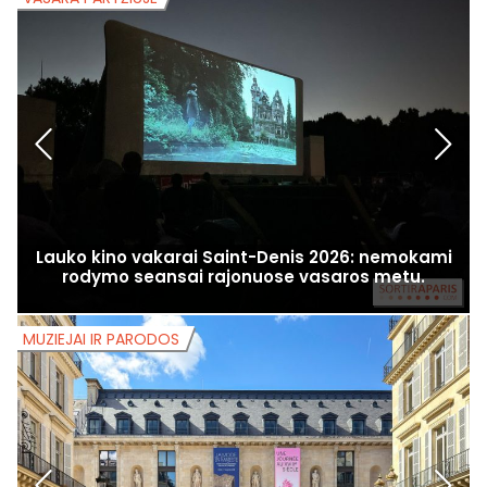
Lauko kino vakarai Saint-Denis 2026: nemokami
rodymo seansai rajonuose vasaros metu.
MUZIEJAI IR PARODOS
M