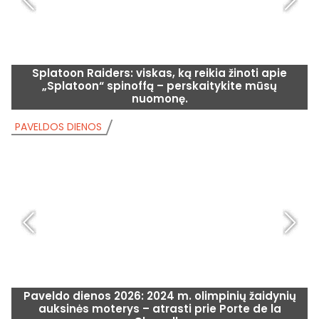
Splatoon Raiders: viskas, ką reikia žinoti apie
„Splatoon“ spinoffą – perskaitykite mūsų
nuomonę.
PAVELDOS DIENOS
P
Paveldo dienos 2026: 2024 m. olimpinių žaidynių
auksinės moterys – atrasti prie Porte de la