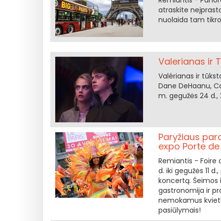
Remiantis - Panora
atraskite neįprastą
nuolaida tam tikr
Valerianas ir 
Valérianas ir tūks
Dane DeHaanu, Car
m. gegužės 24 d., 2
Paryžiaus par
expo Porte de 
Remiantis - Foire d
d. iki gegužės 11 d
koncertą. Šeimos 
gastronomija ir pr
nemokamus kvietim
pasiūlymais!