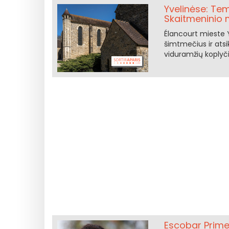
Yvelinėse: Tem
Skaitmeninio 
Élancourt mieste 
šimtmečius ir atsi
viduramžių koplyči
Escobar Prime