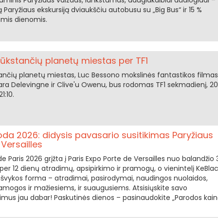
minis Paryžiaus vaizdas, lankstumas, daugiakalbiai audiogidai –
 Paryžiaus ekskursiją dviaukščiu autobusu su „Big Bus“ ir 15 %
omis dienomis.
Tūkstančių planetų miestas per TF1
tančių planetų miestas, Luc Bessono mokslinės fantastikos filmas
a Delevingne ir Clive'u Owenu, bus rodomas TF1 sekmadienį, 2
1:10.
oda 2026: didysis pavasario susitikimas Paryžiaus
Versailles
e Paris 2026 grįžta į Paris Expo Porte de Versailles nuo balandžio 
., per 12 dienų atradimų, apsipirkimo ir pramogų, o vienintelį KeBla
išvykos forma – atradimai, pasirodymai, naudingos nuolaidos,
amogos ir mažiesiems, ir suaugusiems. Atsisiųskite savo
us jau dabar! Paskutinės dienos – pasinaudokite „Parodos kain