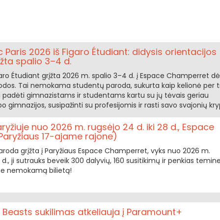
 Paris 2026 iš Figaro Étudiant: didysis orientacijos
žta spalio 3–4 d.
aro Étudiant grįžta 2026 m. spalio 3–4 d. į Espace Champerret dė
rodos. Tai nemokama studentų paroda, sukurta kaip kelionė per tr
ti padėti gimnazistams ir studentams kartu su jų tėvais geriau
 po gimnazijos, susipažinti su profesijomis ir rasti savo svajonių kryp
yžiuje nuo 2026 m. rugsėjo 24 d. iki 28 d., Espace
aryžiaus 17-ajame rajone)
aroda grįžta į Paryžiaus Espace Champerret, vyks nuo 2026 m.
8 d., ji sutrauks beveik 300 dalyvių, 160 susitikimų ir penkias temin
ite nemokamą bilietą!
 Beasts sukilimas atkeliauja į Paramount+