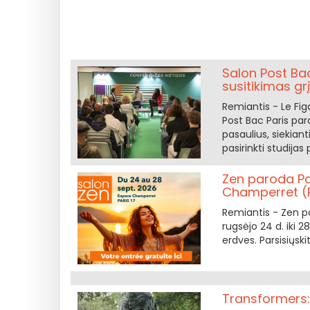
Salon Post Bac
susitikimas grį
Remiantis - Le Fig
Post Bac Paris pa
pasaulius, siekian
pasirinkti studijas
Zen paroda Par
Champerret (P
Remiantis - Zen p
rugsėjo 24 d. iki 2
erdves. Parsisiųsk
Transformers: