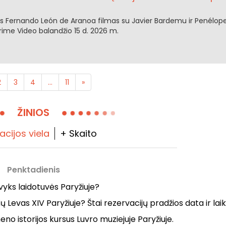
z
nis Fernando León de Aranoa filmas su Javier Bardemu ir Penélop
Prime Video balandžio 15 d. 2026 m.
2
3
4
...
11
»
ŽINIOS
acijos viela
+ Skaito
Penktadienis
 vyks laidotuvės Paryžiuje?
 Levas XIV Paryžiuje? Štai rezervacijų pradžios data ir laik
eno istorijos kursus Luvro muziejuje Paryžiuje.