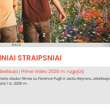
1
2
3
©A24
NIAI STRAIPSNIAI
eliauja į Prime Video 2026 m. rugpjūtį
terio siaubo filmas su Florence Pugh ir Jacku Reynoru, atkeliauja 
čio 1 d., 2026 m.