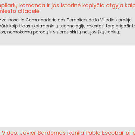
pliarių komanda ir jos istorinė koplyčia atgyja kai
miesto citadelė
Yvelinose, la Commanderie des Templiers de la Villedieu praėjo
kūrė kaip tikras skaitmeninių technologijų miestas, tarp pripažint
os, nemokamų parodų ir visiems skirtų naujoviškų įrankių.
 Video: Javier Bardemas įkūnija Pablo Escobar pri