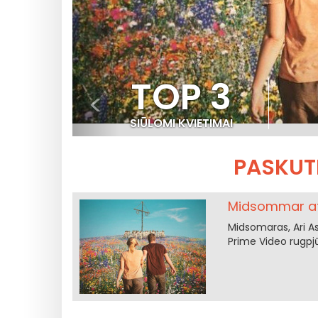
TOP 3
<
SIŪLOMI KVIETIMAI
PASKUTI
Midsommar atk
Midsomaras, Ari As
Prime Video rugpjū