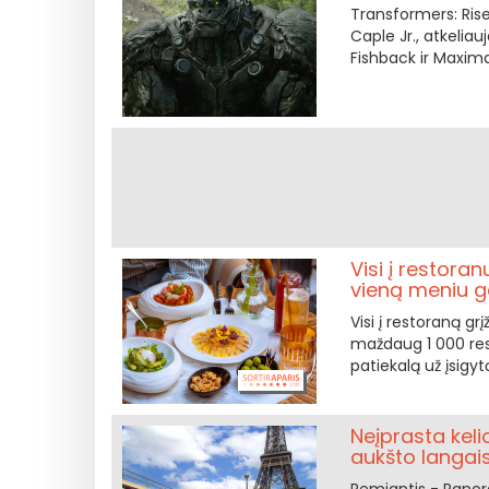
Transformers: Rise 
Caple Jr., atkelia
Fishback ir Maxima
Visi į restora
vieną meniu 
Visi į restoraną gr
maždaug 1 000 res
patiekalą už įsigy
Neįprasta keli
aukšto langa