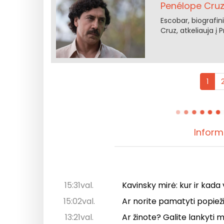
Penélope Cru
Escobar, biografi
Cruz, atkeliauja į 
1
Inform
15:31val.
Kavinsky mirė: kur ir kada
15:02val.
Ar norite pamatyti popiežių
13:21val.
Ar žinote? Galite lankyti m