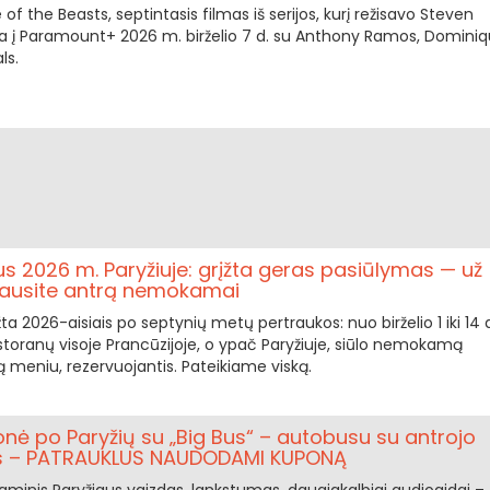
of the Beasts, septintasis filmas iš serijos, kurį režisavo Steven
uja į Paramount+ 2026 m. birželio 7 d. su Anthony Ramos, Domini
ls.
nus 2026 m. Paryžiuje: grįžta geras pasiūlymas — už
gausite antrą nemokamai
įžta 2026-aisiais po septynių metų pertraukos: nuo birželio 1 iki 14 
toranų visoje Prancūzijoje, o ypač Paryžiuje, siūlo nemokamą
tą meniu, rezervuojantis. Pateikiame viską.
onė po Paryžių su „Big Bus“ – autobusu su antrojo
is – PATRAUKLUS NAUDODAMI KUPONĄ