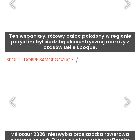
Ten wspaniały, różowy pałac położony w regionie
paryskim był siedzibą ekscentrycznej markizy z
czasów Belle Époque.
SPORT I DOBRE SAMOPOCZUCIE
S
Vélotour 2026: niezwykła przejażdżka rowerowa
śladami Igrzysk Olimpijskich na północy Paryża
o