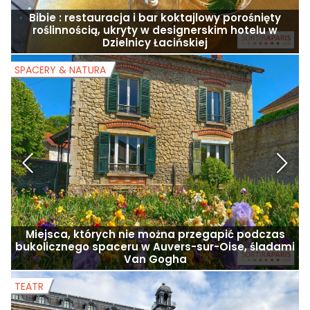
Bibie : restauracja i bar koktajlowy porośnięty
roślinnością, ukryty w designerskim hotelu w
ś
Dzielnicy Łacińskiej
SPACERY & NATURA
S
Miejsca, których nie można przegapić podczas
bukolicznego spaceru w Auvers-sur-Oise, śladami
Van Gogha
TEATR
T