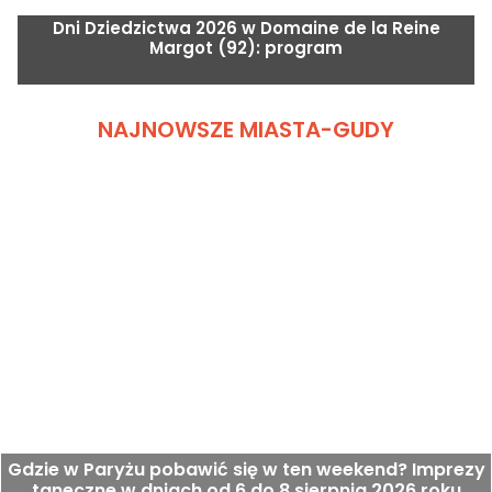
Dni Dziedzictwa 2026 w Domaine de la Reine
Margot (92): program
NAJNOWSZE MIASTA-GUDY
Gdzie w Paryżu pobawić się w ten weekend? Imprezy
taneczne w dniach od 6 do 8 sierpnia 2026 roku