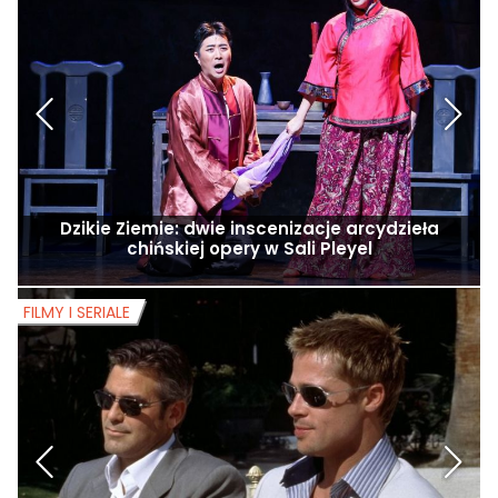
Dzikie Ziemie: dwie inscenizacje arcydzieła
chińskiej opery w Sali Pleyel
FILMY I SERIALE
F