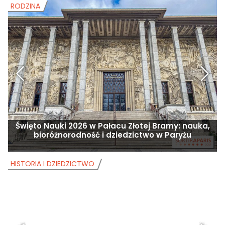
RODZINA
R
Święto Nauki 2026 w Pałacu Złotej Bramy: nauka,
bioróżnorodność i dziedzictwo w Paryżu
HISTORIA I DZIEDZICTWO
H