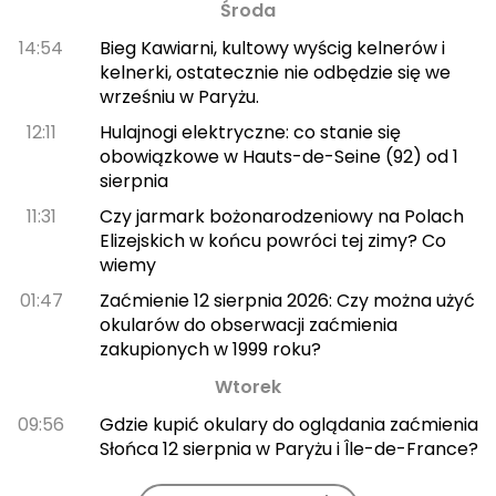
Środa
14:54
Bieg Kawiarni, kultowy wyścig kelnerów i
kelnerki, ostatecznie nie odbędzie się we
wrześniu w Paryżu.
12:11
Hulajnogi elektryczne: co stanie się
obowiązkowe w Hauts-de-Seine (92) od 1
sierpnia
11:31
Czy jarmark bożonarodzeniowy na Polach
Elizejskich w końcu powróci tej zimy? Co
wiemy
01:47
Zaćmienie 12 sierpnia 2026: Czy można użyć
okularów do obserwacji zaćmienia
zakupionych w 1999 roku?
Wtorek
09:56
Gdzie kupić okulary do oglądania zaćmienia
Słońca 12 sierpnia w Paryżu i Île-de-France?