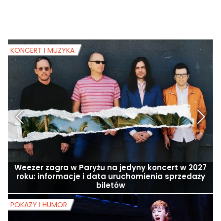
KONCERT I MUZYKA
K
Weezer zagra w Paryżu na jedyny koncert w 2027
roku: informacje i data uruchomienia sprzedaży
biletów
POKAZY I HUMOR
P