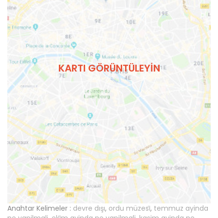
KARTI GÖRÜNTÜLEYIN
Anahtar Kelimeler :
devre dışı
,
ordu müzesi̇
,
temmuz ayinda