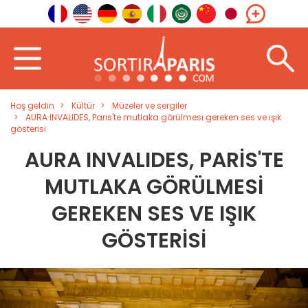
Hoş geldin
Kültür
Müzeler ve sergiler
AURA INVALIDES, Paris'te mutlaka görülmesi gereken ses ve ışık
gösterisi
AURA INVALIDES, PARIS'TE
MUTLAKA GÖRÜLMESI
GEREKEN SES VE IŞIK
GÖSTERISI