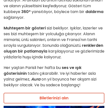
anlatıyor. Ardından bu anıtın altında saklanan anıları
ve alanın yükseltisini keşfediyoruz. Gösteri tüm
kubbeye
360°
yansıtılıyor, böylece tam bir
daldırma
sağlanıyor.
Muhteşem bir gösteri
sizi bekliyor. Işıklar, lazerler ve
ses bizi muhteşem bir yolculuğa çıkarıyor. Alanın
mimarisi, ünlü sakinleri, onların ve Fransa'nın tarihi
sırayla vurgulanıyor. Sonunda olağanüstü
renklerden
oluşan bir patlamayla
karşılaşıyoruz ve gözlerimizde
yıldızlarla huşu içinde kalıyoruz.
Her yaştan Parisli her hafta bu
ses ve ışık
gösterisinin
tadını çıkarabilir. Ve iyi haberler asla
yalnız gelmez,
Aura
on yıl boyunca her akşam sizi
bekliyor olacak. Ve bu sadece başlangıç!
Biletlerinizi alın