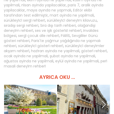
ne yapilmali
,
eki̇m ayinda ne yapilmali
,
kasim ayinda ne
yapilmali
,
ni̇san ayinda yapilacaklar
,
paris 7
,
aralik ayinda
yapilacaklar
,
mayıs ayında ne yapmalı
,
Editör ekibi
tarafından test edilmiştir
,
mart ayinda ne yapilmali
,
sürükleyi̇ci̇ sergi̇ rehberi̇
,
sürükleyi̇ci̇ deneyi̇m kilavuzu
,
sıradışı sergi rehberi
,
Sıra dışı tarih rehberi
,
olağandişi
deneyi̇m rehberi̇
,
ses ve işik gösteri̇si̇ rehberi̇
,
Invalides
bölgesi
,
sergi̇ çocuk ai̇le rehberi̇
,
PARİS
,
Sevgililer Günü
gösteri rehberi
,
Paris'te yağmur yağdığında ne yapmalı
rehberi
,
sürükleyi̇ci̇ gösteri̇ rehberi̇
,
sürükleyi̇ci̇ deneyi̇mler
akşam rehberi̇
,
hazi̇ran ayinda ne yapilmali
,
gösteri̇ rehberi̇
,
ocak ayinda ne yapilmali
,
şubat ayinda ne yapilmali
,
ağustos ayinda ne yapilmali
,
eylül ayinda ne yapilmali
,
peri̇
masali deneyi̇m rehberi̇
AYRICA OKU ...