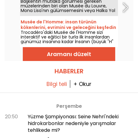
Başkentin mutlaka görülmesi gereken
eden bu kişilere kaydırıyor.
müzelerinden biri olan Musée du Louvre,
Mona Lisa'nın gülümsemesini veya Halka Yol
Gösteren Özgürlük'ün coşkusunu
düşünmeye gelen yılda 8 milyon ziyaretçinin
Musée de l'Homme: insan türünün
de kanıtladığı gibi, sergilediği birçok
kökenlerini, evrimini ve geleceğini keşfedin
başyapıtla Fransız ve Avrupa kültürünü
Trocadéro'daki Musée de l'Homme sizi
tanıtmaktadır. Burası, sanatın iki yüzyıldır
interaktif ve eğitici bir turla ilk insanlardan
geliştiği, tarihle iç içe bir yer ve Paris'te
günümüz insanına kadar İnsanın (büyük "H"
kalıyorsanız mutlaka görmeniz gereken bir
ile) evrimini keşfetmeye davet ediyor.
yer!
Aramanı düzelt
HABERLER
Bilgi teli
+ Okur
Perşembe
20:50
Yüzme Şampiyonası: Seine Nehri'ndeki
hidrokarbonlar nedeniyle yarışmalar
tehlikede mi?