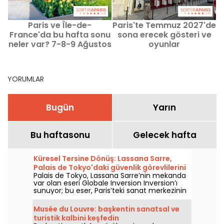
Paris ve Île-de-
Paris'te Temmuz 2027'de
P
France'da bu hafta sonu
sona erecek gösteri ve
İ
neler var? 7-8-9 Ağustos
oyunlar
2026
YORUMLAR
Bugün
Yarın
Bu haftasonu
Gelecek hafta
Küresel Tersine Dönüş: Lassana Sarre,
Palais de Tokyo'daki güvenlik görevlilerini
Palais de Tokyo, Lassana Sarre’nin mekanda
öne çıkarıyor
var olan eseri Globale Inversion Inversion’ı
sunuyor; bu eser, Paris’teki sanat merkezinin
güvenlik ekiplerine adanmıştır ve 5 Haziran
2026’dan bu yana ziyaretçilerle buluşuyor.
Musée du Louvre: başkentin sanatsal ve
Ressam, bakışı her gün ziyaretçileri
turistik kalbini keşfedin
karşılayan, güvenliği sağlayan ve onlara eşlik