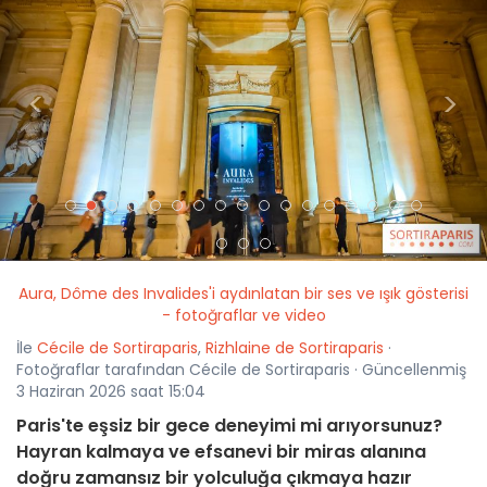
<
>
Aura, Dôme des Invalides'i aydınlatan bir ses ve ışık gösterisi
- fotoğraflar ve video
İle
Cécile de Sortiraparis
,
Rizhlaine de Sortiraparis
·
Fotoğraflar tarafından Cécile de Sortiraparis · Güncellenmiş
3 Haziran 2026 saat 15:04
Paris'te eşsiz bir gece deneyimi mi arıyorsunuz?
Hayran kalmaya ve efsanevi bir miras alanına
doğru zamansız bir yolculuğa çıkmaya hazır