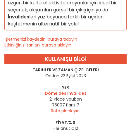
özgün bir kültürel aktivite arayanlar için ideal bir
seçenek; akşamları görsel bir çıkış için ya da
İnvalides
leri yaz boyunca farklı bir açıdan
keşfetmenin alternatif bir yolu!
İşletmenizi kaydedin, buraya tıklayın
Etkinliğinizi tanıtın, buraya tıklayın
KULLANIŞLI BILGI
TARIHLER VE ZAMAN ÇIZELGELERI
Ondan 22 Eylül 2023
YER
Dôme des Invalides
2, Place Vauban
75007
Paris 7
Rota planlayıcı
FIYAT:% S
-18 ans : €12