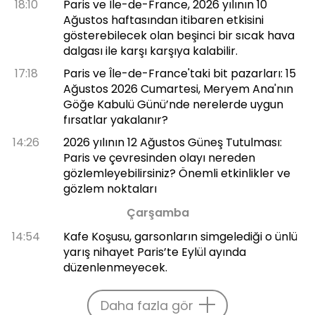
18:10
Paris ve Île-de-France, 2026 yılının 10
Ağustos haftasından itibaren etkisini
gösterebilecek olan beşinci bir sıcak hava
dalgası ile karşı karşıya kalabilir.
17:18
Paris ve Île-de-France'taki bit pazarları: 15
Ağustos 2026 Cumartesi, Meryem Ana'nın
Göğe Kabulü Günü’nde nerelerde uygun
fırsatlar yakalanır?
14:26
2026 yılının 12 Ağustos Güneş Tutulması:
Paris ve çevresinden olayı nereden
gözlemleyebilirsiniz? Önemli etkinlikler ve
gözlem noktaları
Çarşamba
14:54
Kafe Koşusu, garsonların simgelediği o ünlü
yarış nihayet Paris’te Eylül ayında
düzenlenmeyecek.
Daha fazla gör