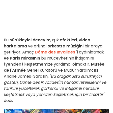
Bu
sürükleyici deneyim
,
ışık efektleri
,
video
haritalama
ve orijinal
orkestra müziğini
bir araya
getiriyor. Amaç
Dôme des Invalides
'
i aydınlatmak
ve
Paris mirasının
bu mücevherinin ihtişamını
(yeniden) keşfetmemize yardımcı olmaktır
.
Musée
de l'Armée
Genel Küratörü ve Müdür Yardımcısı
Ariane James-Sarazin
, "Bu olağanüstü sürükleyici
gösteri, Dôme des Invalides'in mimari niteliklerini ve
tarihini yücelterek görkemli ve ihtişamlı mirasını
keşfetmek veya yeniden keşfetmek için bir fırsattır
"
dedi.