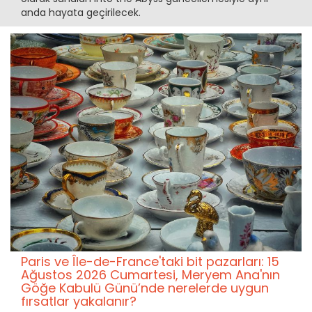
anda hayata geçirilecek.
Paris ve Île-de-France'taki bit pazarları: 15
Ağustos 2026 Cumartesi, Meryem Ana'nın
Göğe Kabulü Günü’nde nerelerde uygun
fırsatlar yakalanır?