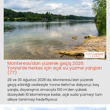
Montereau'dan yüzerek geçiş 2026:
Yonne'de herkes için açık su yüzme yarışları
(77)
29 ve 30 Ağustos 2026'da, Montereau'dan yüzerek
geçiş etkinliği vesilesiyle Yonne Nehri'ne dalıyoruz; beş
yarışla, dayanışma amacıyla 100 m'den yüksek
düzeydeki 10 kilometreye kadar, açık suda yüzmeyi tüm
aileye tanıtmayı hedefliyoruz.