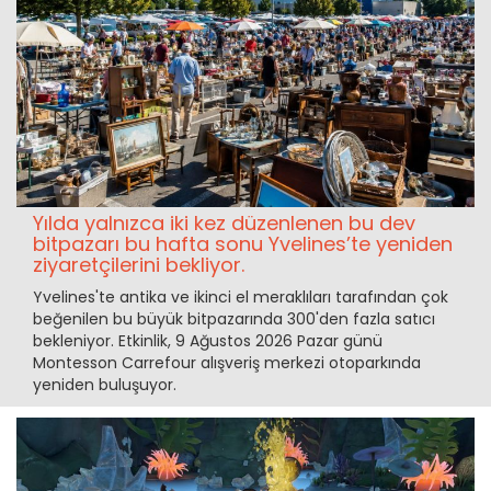
Yılda yalnızca iki kez düzenlenen bu dev
bitpazarı bu hafta sonu Yvelines’te yeniden
ziyaretçilerini bekliyor.
Yvelines'te antika ve ikinci el meraklıları tarafından çok
beğenilen bu büyük bitpazarında 300'den fazla satıcı
bekleniyor. Etkinlik, 9 Ağustos 2026 Pazar günü
Montesson Carrefour alışveriş merkezi otoparkında
yeniden buluşuyor.