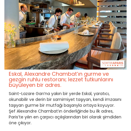
Eskal, Alexandre Chambat’ın gurme ve
gezgin ruhlu restoranı; lezzet tutkunlarını
büyüleyen bir adres.
Saint-Lazare Garı’na yakın bir yerde Eskal, yaratıcı,
okunabilir ve derin bir samimiyet taşıyan, kendi imzasını
taşıyan gurme bir mutfağı başarıyla ortaya koyuyor.
Şef Alexandre Chambat’ın önderliğinde bu ilk adres,
Paris’te yılın en çarpıcı açılışlarından biri olarak şimdiden
öne çıkıyor.