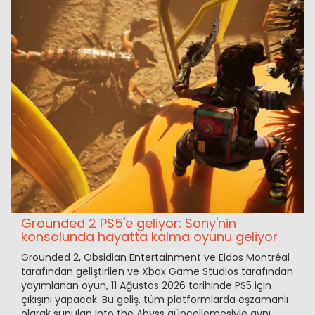
Grounded 2 PS5'e geliyor: Sony'nin
konsolunda hayatta kalma oyunu geliyor
Grounded 2, Obsidian Entertainment ve Eidos Montréal
tarafından geliştirilen ve Xbox Game Studios tarafından
yayımlanan oyun, 11 Ağustos 2026 tarihinde PS5 için
çıkışını yapacak. Bu geliş, tüm platformlarda eşzamanlı
olarak sunulan Into the Abyss güncellemesiyle aynı