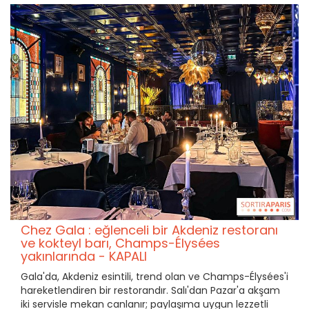
Chez Gala : eğlenceli bir Akdeniz restoranı
ve kokteyl barı, Champs-Élysées
yakınlarında - KAPALI
Gala'da, Akdeniz esintili, trend olan ve Champs-Élysées'i
hareketlendiren bir restorandır. Salı'dan Pazar'a akşam
iki servisle mekan canlanır; paylaşıma uygun lezzetli