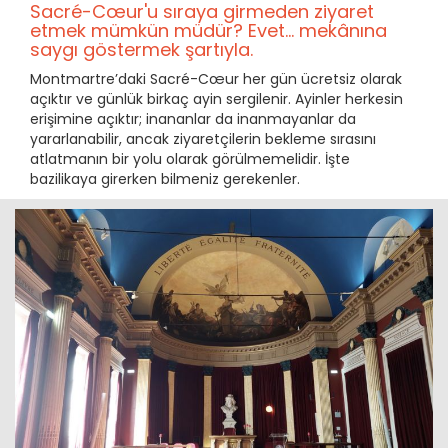
Sacré-Cœur'u sıraya girmeden ziyaret
etmek mümkün müdür? Evet... mekânına
saygı göstermek şartıyla.
Montmartre’daki Sacré-Cœur her gün ücretsiz olarak
açıktır ve günlük birkaç ayin sergilenir. Ayinler herkesin
erişimine açıktır; inananlar da inanmayanlar da
yararlanabilir, ancak ziyaretçilerin bekleme sırasını
atlatmanın bir yolu olarak görülmemelidir. İşte
bazilikaya girerken bilmeniz gerekenler.