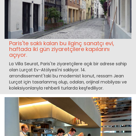
Paris'te saklı kalan bu ilginç sanatçı evi,
haftada iki gün ziyaretçilere kapılarını
açıyor.
La Villa Seurat, Paris'te ziyaretçilere açık bir adrese sahip
olan Lurçat Ev-Atölyesi'ni saklıyor. 14.
arrondissement'taki bu modernist konut, ressam Jean
Lurçat için tasarlanmış olup, odaları, orijinal mobilyası ve
koleksiyonlarıyla rehberli turlarda keşfediliyor.