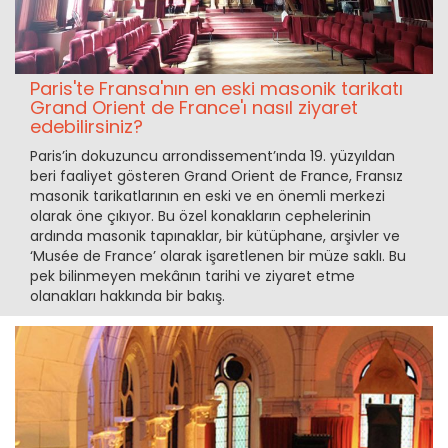
Paris'te Fransa'nın en eski masonik tarikatı
Grand Orient de France'ı nasıl ziyaret
edebilirsiniz?
Paris’in dokuzuncu arrondissement’ında 19. yüzyıldan
beri faaliyet gösteren Grand Orient de France, Fransız
masonik tarikatlarının en eski ve en önemli merkezi
olarak öne çıkıyor. Bu özel konakların cephelerinin
ardında masonik tapınaklar, bir kütüphane, arşivler ve
‘Musée de France’ olarak işaretlenen bir müze saklı. Bu
pek bilinmeyen mekânın tarihi ve ziyaret etme
olanakları hakkında bir bakış.