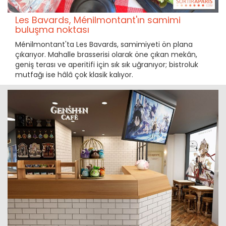
Les Bavards, Ménilmontant'ın samimi
buluşma noktası
Ménilmontant'ta Les Bavards, samimiyeti ön plana
çıkarıyor. Mahalle brasserisi olarak öne çıkan mekân,
geniş terası ve aperitifi için sık sık uğranıyor; bistroluk
mutfağı ise hâlâ çok klasik kalıyor.