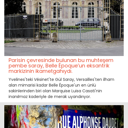
Parisin çevresinde bulunan bu muhteşem
pembe saray, Belle Époque’un eksantrik
markizinin ikametgahıydı.
Yvelines'teki Vésinet'te Gül Saray, Versailles'ten ilham
alan mimarisi kadar Belle Époque'un en ünlü
sakinlerinden biri olan Marquise Luisa Casati'nin
inanılmaz kaderiyle de merak uyandırıyor.