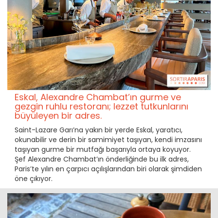
Eskal, Alexandre Chambat’ın gurme ve
gezgin ruhlu restoranı; lezzet tutkunlarını
büyüleyen bir adres.
Saint-Lazare Garı’na yakın bir yerde Eskal, yaratıcı,
okunabilir ve derin bir samimiyet taşıyan, kendi imzasını
taşıyan gurme bir mutfağı başarıyla ortaya koyuyor.
Şef Alexandre Chambat’ın önderliğinde bu ilk adres,
Paris’te yılın en çarpıcı açılışlarından biri olarak şimdiden
öne çıkıyor.