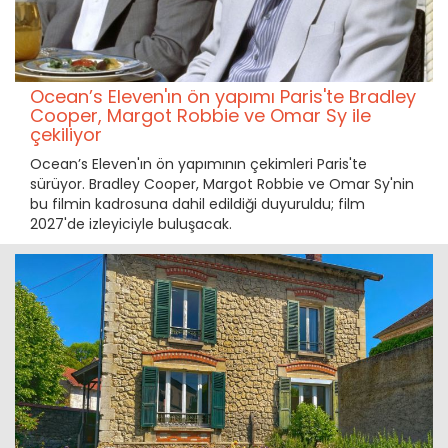
Ocean’s Eleven'ın ön yapımı Paris'te Bradley
Cooper, Margot Robbie ve Omar Sy ile
çekiliyor
Ocean’s Eleven'ın ön yapımının çekimleri Paris'te
sürüyor. Bradley Cooper, Margot Robbie ve Omar Sy'nin
bu filmin kadrosuna dahil edildiği duyuruldu; film
2027'de izleyiciyle buluşacak.