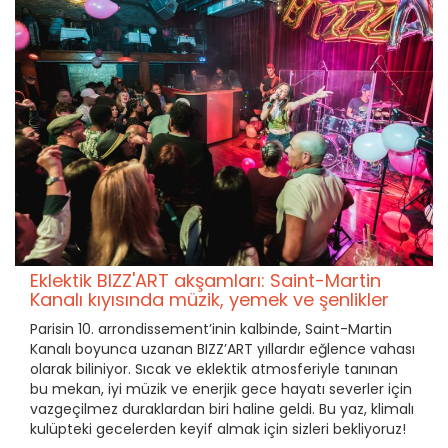
Eklektik BIZZ'ART akşamları: Saint-Martin
Kanalı kıyısında müzik, yemek ve şenlikler
Parisin 10. arrondissement’inin kalbinde, Saint-Martin
Kanalı boyunca uzanan BIZZ’ART yıllardır eğlence vahası
olarak biliniyor. Sıcak ve eklektik atmosferiyle tanınan
bu mekan, iyi müzik ve enerjik gece hayatı severler için
vazgeçilmez duraklardan biri haline geldi. Bu yaz, klimalı
kulüpteki gecelerden keyif almak için sizleri bekliyoruz!