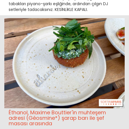
tabakları piyano-şarkı eşliğinde, ardından çılgın DJ
setleriyle tadacaksınız. KESİNLİKLE KAPALI.
Éthanol, Maxime Bouttier'in muhteşem
adresi (Géosmine*) şarap barı ile şef
masası arasında