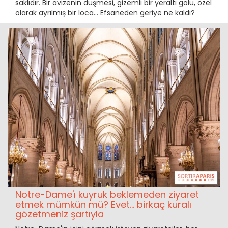
saklıdır. Bir avizenin düşmesi, gizemli bir yeraltı gölü, özel
olarak ayrılmış bir loca... Efsaneden geriye ne kaldı?
Notre-Dame'ı kuyruk beklemeden ziyaret
etmek mümkün mü? Evet... birkaç kuralı
gözetmeniz şartıyla