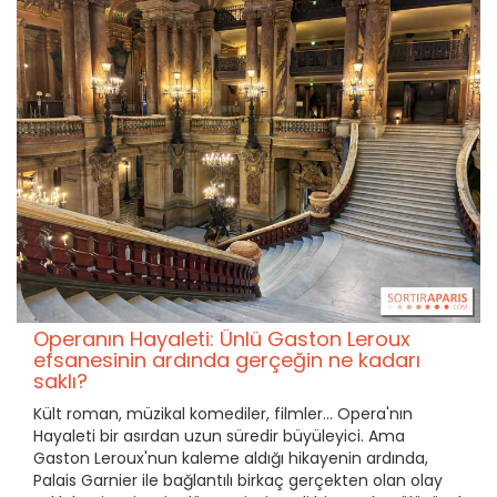
Operanın Hayaleti: Ünlü Gaston Leroux
efsanesinin ardında gerçeğin ne kadarı
saklı?
Kült roman, müzikal komediler, filmler... Opera'nın
Hayaleti bir asırdan uzun süredir büyüleyici. Ama
Gaston Leroux'nun kaleme aldığı hikayenin ardında,
Palais Garnier ile bağlantılı birkaç gerçekten olan olay