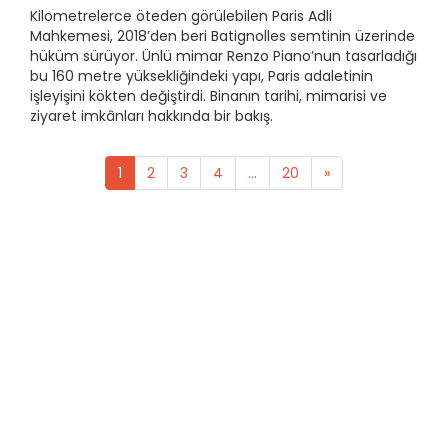
Kilometrelerce öteden görülebilen Paris Adli
Mahkemesi, 2018’den beri Batignolles semtinin üzerinde
hüküm sürüyor. Ünlü mimar Renzo Piano’nun tasarladığı
bu 160 metre yüksekliğindeki yapı, Paris adaletinin
işleyişini kökten değiştirdi. Binanın tarihi, mimarisi ve
ziyaret imkânları hakkında bir bakış.
1
2
3
4
...
20
»