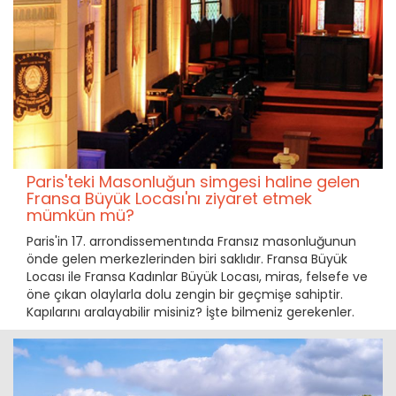
Paris'teki Masonluğun simgesi haline gelen
Fransa Büyük Locası'nı ziyaret etmek
mümkün mü?
Paris'in 17. arrondissementında Fransız masonluğunun
önde gelen merkezlerinden biri saklıdır. Fransa Büyük
Locası ile Fransa Kadınlar Büyük Locası, miras, felsefe ve
öne çıkan olaylarla dolu zengin bir geçmişe sahiptir.
Kapılarını aralayabilir misiniz? İşte bilmeniz gerekenler.