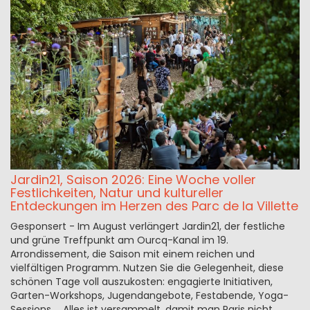
Jardin21, Saison 2026: Eine Woche voller
Festlichkeiten, Natur und kultureller
Entdeckungen im Herzen des Parc de la Villette
Gesponsert - Im August verlängert Jardin21, der festliche
und grüne Treffpunkt am Ourcq-Kanal im 19.
Arrondissement, die Saison mit einem reichen und
vielfältigen Programm. Nutzen Sie die Gelegenheit, diese
schönen Tage voll auszukosten: engagierte Initiativen,
Garten-Workshops, Jugendangebote, Festabende, Yoga-
Sessions … Alles ist versammelt, damit man Paris nicht