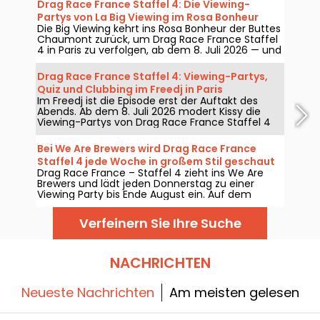
Drag Race France Staffel 4: Die Viewing-
Partys von La Big Viewing im Rosa Bonheur
Die Big Viewing kehrt ins Rosa Bonheur der Buttes
Chaumont zurück, um Drag Race France Staffel
4 in Paris zu verfolgen, ab dem 8. Juli 2026 — und
danach jeden Ausstrahlungstag. Moderiert von
La Big Bertha bietet diese Viewing-Party die
Drag Race France Staffel 4: Viewing-Partys,
Vorführung der Episode, Drag-Performances,
Quiz und Clubbing im Freedj in Paris
Quiz, Gäste und Überraschungen.
Im Freedj ist die Episode erst der Auftakt des
Abends. Ab dem 8. Juli 2026 modert Kissy die
Viewing-Partys von Drag Race France Staffel 4
im 10. Arrondissement von Paris, mit Quiz,
Projektion, improvisierten Lip-Syncs und
Bei We Are Brewers wird Drag Race France
Clubbing. Vom Sofa direkt auf die Tanzfläche –
Staffel 4 jede Woche in großem Stil geschaut
ohne das Universum zu wechseln.
Drag Race France – Staffel 4 zieht ins We Are
Brewers und lädt jeden Donnerstag zu einer
Viewing Party bis Ende August ein. Auf dem
Programm stehen Live-Streams, Drag-Shows,
Meet & Greet sowie queere Termine rund um die
Verfeinern Sie Ihre Suche
Sendung, mit der Premiere am 8. Juli 2026.
NACHRICHTEN
Neueste Nachrichten
Am meisten gelesen