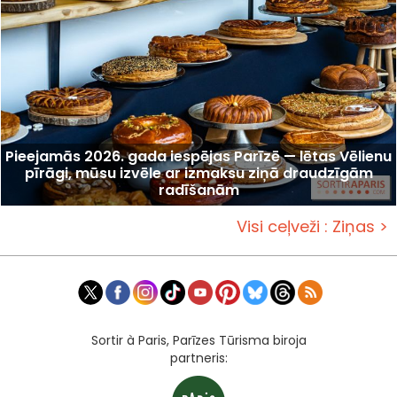
Pieejamās 2026. gada iespējas Parīzē — lētas Vēlienu
pīrāgi, mūsu izvēle ar izmaksu ziņā draudzīgām
radīšanām
Visi ceļveži : Ziņas >
Sortir à Paris, Parīzes Tūrisma biroja
partneris: