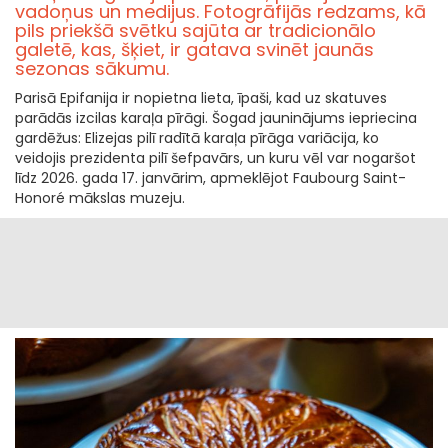
vadoņus un medijus. Fotogrāfijās redzams, kā
pils priekšā svētku sajūta ar tradicionālo
galetē, kas, šķiet, ir gatava svinēt jaunās
sezonas sākumu.
Parisā Epifanija ir nopietna lieta, īpaši, kad uz skatuves
parādās izcilas karaļa pīrāgi. Šogad jauninājums iepriecina
gardēžus: Elizejas pilī radītā karaļa pīrāga variācija, ko
veidojis prezidenta pilī šefpavārs, un kuru vēl var nogaršot
līdz 2026. gada 17. janvārim, apmeklējot Faubourg Saint-
Honoré mākslas muzeju.