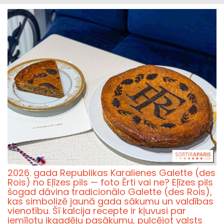
2026. gada Republikas Karalienes Galette (des
Rois) no Eļīzes pils — foto Ērti vai ne? Eļīzes pils
šogad dāvina tradicionālo Galette (des Rois),
kas simbolizē jaunā gada sākumu un valdības
vienotību. Šī kalcija recepte ir kļuvusi par
iemīļotu ikgadēju pasākumu, pulcējot valsts