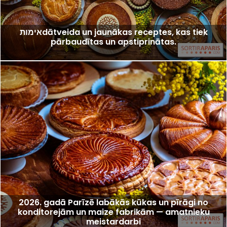
אימותdātveida un jaunākas receptes, kas tiek
pārbaudītas un apstiprinātas.
2026. gadā Parīzē labākās kūkas un pīrāgi no
konditorejām un maize fabrikām — amatnieku
meistardarbi