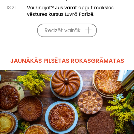
13:21
Vai zinājāt? Jūs varat apgūt mākslas
vēstures kursus Luvrā Parīzē.
Redzēt vairāk
JAUNĀKĀS PILSĒTAS ROKASGRĀMATAS