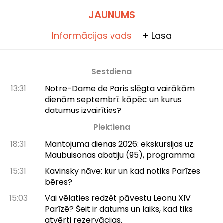
ikdienas apmeklētājiem sniedz ēdiena
baudījumu, bet šoreiz domāta tieši mūsu
JAUNUMS
kopējām svētku galdam!
Informācijas vads
+ Lasa
Sestdiena
13:31
Notre-Dame de Paris slēgta vairākām
dienām septembrī: kāpēc un kurus
datumus izvairīties?
Piektiena
18:31
Mantojuma dienas 2026: ekskursijas uz
Maubuisonas abatiju (95), programma
15:31
Kavinsky nāve: kur un kad notiks Parīzes
bēres?
15:03
Vai vēlaties redzēt pāvestu Leonu XIV
Parīzē? Šeit ir datums un laiks, kad tiks
atvērti rezervācijas.