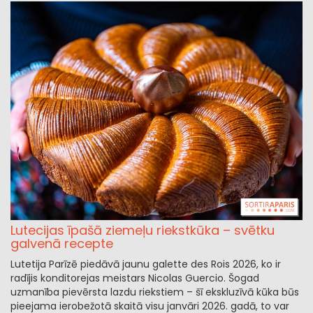
Lutecijas īpašā ziemeļu riekstkūka – svētku
galvenā recepte
Lutetija Parīzē piedāvā jaunu galette des Rois 2026, ko ir
radījis konditorejas meistars Nicolas Guercio. Šogad
uzmanība pievērsta lazdu riekstiem – šī ekskluzīvā kūka būs
pieejama ierobežotā skaitā visu janvāri 2026. gadā, to var