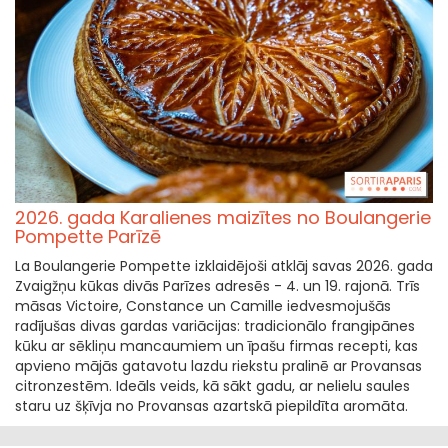
2026. gada Karalienes maizītes no Boulangerie
Pompette Parīzē
La Boulangerie Pompette izklaidējoši atklāj savas 2026. gada
Zvaigžņu kūkas divās Parīzes adresēs - 4. un 19. rajonā. Trīs
māsas Victoire, Constance un Camille iedvesmojušās
radījušas divas gardas variācijas: tradicionālo frangipānes
kūku ar sēkliņu mancaumiem un īpašu firmas recepti, kas
apvieno mājās gatavotu lazdu riekstu pralinē ar Provansas
citronzestēm. Ideāls veids, kā sākt gadu, ar nelielu saules
staru uz šķīvja no Provansas azartskā piepildīta aromāta.