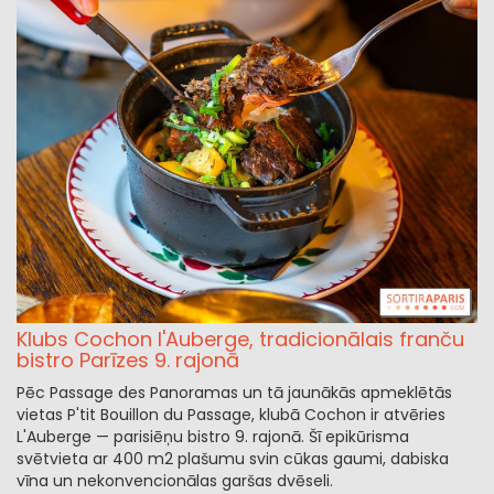
Klubs Cochon l'Auberge, tradicionālais franču
bistro Parīzes 9. rajonā
Pēc Passage des Panoramas un tā jaunākās apmeklētās
vietas P'tit Bouillon du Passage, klubā Cochon ir atvēries
L'Auberge — parisiēņu bistro 9. rajonā. Šī epikūrisma
svētvieta ar 400 m2 plašumu svin cūkas gaumi, dabiska
vīna un nekonvencionālas garšas dvēseli.