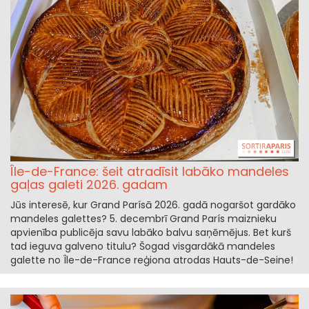
Île-de-France: šeit atradīsit labāko mandeles
gaļas galeti 2026. gadam
Jūs interesē, kur Grand Parísā 2026. gadā nogaršot gardāko
mandeles galettes? 5. decembrī Grand París maiznieku
apvienība publicēja savu labāko balvu saņēmējus. Bet kurš
tad ieguva galveno titulu? Šogad visgardākā mandeles
galette no Île-de-France reģiona atrodas Hauts-de-Seine!