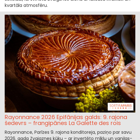
kvartāla atmosfēru.
Rayonnance 2026​​ Epifānijas galds: 9. rajona
šedevrs – frangipānes La Galette des rois
Rayonnance, Parīzes 9. rajona konditoreja, paziņo par savu
2026. gada Zvaigznes kūku – ar invertēto mīklu un vaniļas-