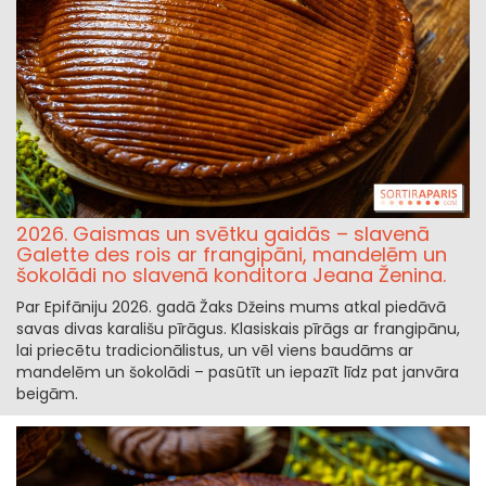
2026. Gaismas un svētku gaidās – slavenā
Galette des rois ar frangipāni, mandelēm un
šokolādi no slavenā konditora Jeana Ženina.
Par Epifāniju 2026. gadā Žaks Džeins mums atkal piedāvā
savas divas karališu pīrāgus. Klasiskais pīrāgs ar frangipānu,
lai priecētu tradicionālistus, un vēl viens baudāms ar
mandelēm un šokolādi – pasūtīt un iepazīt līdz pat janvāra
beigām.