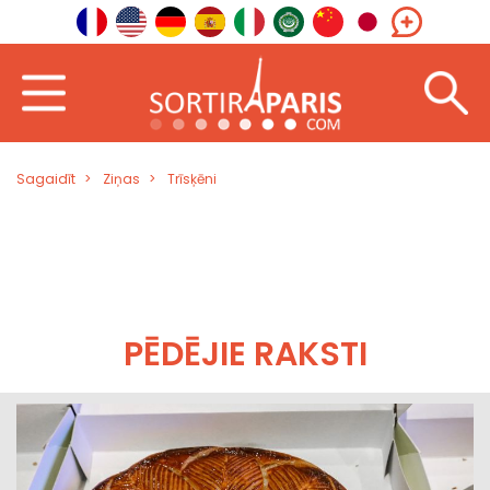
Sagaidīt
Ziņas
Trīsķēni
PĒDĒJIE RAKSTI