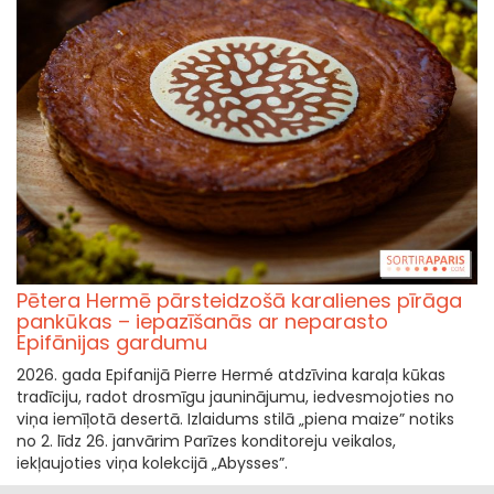
Pētera Hermē pārsteidzošā karalienes pīrāga
pankūkas – iepazīšanās ar neparasto
Epifānijas gardumu
2026. gada Epifanijā Pierre Hermé atdzīvina karaļa kūkas
tradīciju, radot drosmīgu jauninājumu, iedvesmojoties no
viņa iemīļotā desertā. Izlaidums stilā „piena maize” notiks
no 2. līdz 26. janvārim Parīzes konditoreju veikalos,
iekļaujoties viņa kolekcijā „Abysses”.