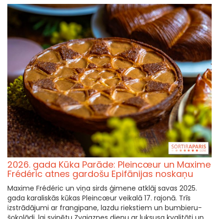
2026. gada Kūka Parāde: Pleincœur un Maxime
Frédéric atnes gardošu Epifānijas noskaņu
Maxime Frédéric un viņa sirds ģimene atklāj savas 2025.
gada karaliskās kūkas Pleincœur veikalā 17. rajonā. Trīs
izstrādājumi ar frangipane, lazdu riekstiem un bumbieru-
šokolādi, lai svinētu Zvaigznes dienu ar luksusa kvalitāti un