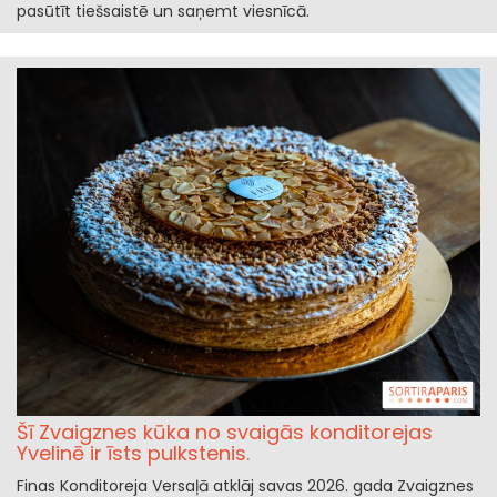
pasūtīt tiešsaistē un saņemt viesnīcā.
Šī Zvaigznes kūka no svaigās konditorejas
Yvelinē ir īsts pulkstenis.
Finas Konditoreja Versaļā atklāj savas 2026. gada Zvaigznes