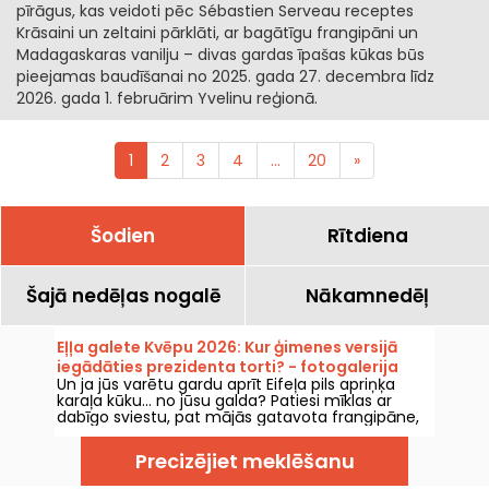
pīrāgus, kas veidoti pēc Sébastien Serveau receptes
Krāsaini un zeltaini pārklāti, ar bagātīgu frangipāni un
Madagaskaras vanilju – divas gardas īpašas kūkas būs
pieejamas baudīšanai no 2025. gada 27. decembra līdz
2026. gada 1. februārim Yvelinu reģionā.
1
2
3
4
...
20
»
Šodien
Rītdiena
Šajā nedēļas nogalē
Nākamnedēļ
Eļļa galete Kvēpu 2026: Kur ģimenes versijā
iegādāties prezidenta torti? - fotogalerija
Un ja jūs varētu gardu aprīt Eifeļa pils apriņķa
karaļa kūku… no jūsu galda? Patiesi mīklas ar
dabīgo sviestu, pat mājās gatavota frangipāne,
un šoreiz ar pērli, lai katrs kļūtu par karali vai
karalieni uz brīdi, ēdot gabaliņu. Tā ir nopērkama
Precizējiet meklēšanu
ģimenes lieluma versijā kādā amatnieku
konditorejā 15. rajonā – pēc receptes, kas