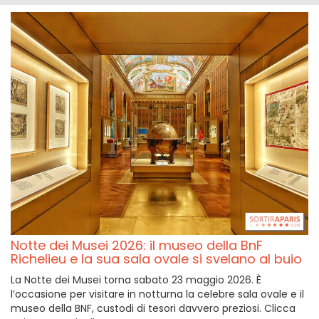
Notte dei Musei 2026: il museo della BnF
Richelieu e la sua sala ovale si svelano al buio
La Notte dei Musei torna sabato 23 maggio 2026. È
l’occasione per visitare in notturna la celebre sala ovale e il
museo della BNF, custodi di tesori davvero preziosi. Clicca