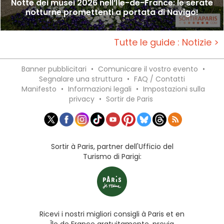
Notte dei musei 2026 nell’Île-de-France: le serate
notturne promettenti a portata di Navigo!
Tutte le guide : Notizie >
Banner pubblicitari
•
Comunicare il vostro evento
•
Segnalare una struttura
•
FAQ / Contatti
Manifesto
•
Informazioni legali
•
Impostazioni sulla
privacy
•
Sortir de Paris
Sortir à Paris, partner dell'Ufficio del
Turismo di Parigi:
Ricevi i nostri migliori consigli à Paris et en