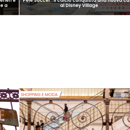
rieri e
Pelé Soccer : il calcio conquista una nuova c
te a
al Disney Village
SHOPPING E MODA