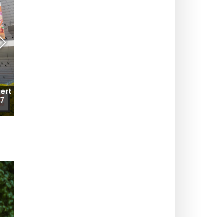
ert
I Gendarmi : la commedia con Arnaud Ducret al
27
cinema ad agosto 2026
PASSEGGIATE & NATURA