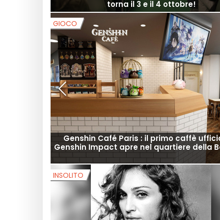
torna il 3 e il 4 ottobre!
GIOCO
Genshin Café Paris : il primo caffè uffici
Genshin Impact apre nel quartiere della B
INSOLITO