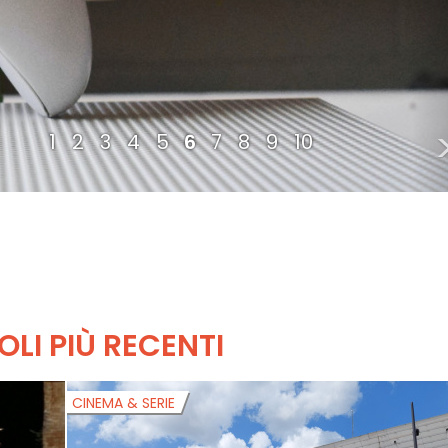
1
2
3
4
5
6
7
8
9
10
OLI PIÙ RECENTI
CINEMA & SERIE