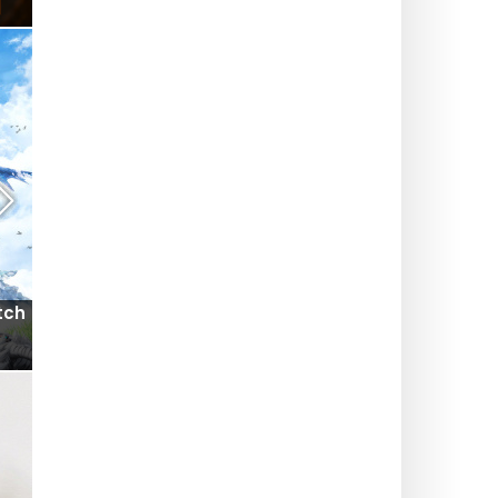
Parigi.
GIOCO
tch
Le Fioriture Ludiche: il festival gratuito dedicato al
gioco, con serata Lupo Mannaro nel 92
INSOLITO