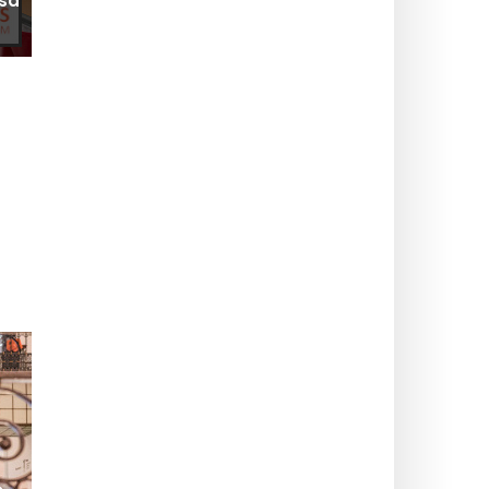
asa
Parigi Sport Domeniche 2026: corsi di sport
gratuiti quest'estate nei parchi parigini
SHOPPING E MODA