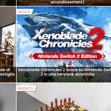
arrondissement)
GIOCO
ale di
Xenoblade Chronicles 2 arriva su Nintendo Swi
astiglia
2 in una versione arricchita
INSOLITO