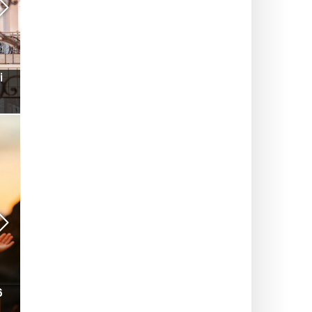
i
Il viaggio Parigi – aeroporto economico e senza
stress: l’astuzia che cambia tutto con Free2move
FIERE E MOSTRE
6
Netflix Book Festival: il suo primo festival gratuito
dedicato ai libri adattati per lo schermo arriva a