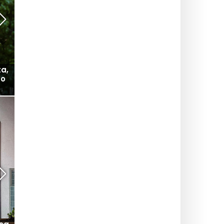
ta,
Ottima opportunità: navette elettriche per
co
spostarsi sull'acqua e scoprire gli Hauts-de-
Seine
SPORT E BENESSERE