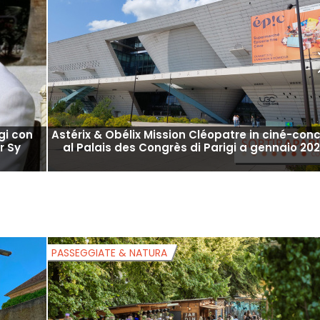
igi con
Astérix & Obélix Mission Cléopatre in ciné-conc
r Sy
al Palais des Congrès di Parigi a gennaio 20
PASSEGGIATE & NATURA