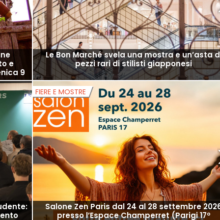
ine
Le Bon Marché svela una mostra e un’asta d
to e
pezzi rari di stilisti giapponesi
enica 9
FIERE E MOSTRE
udente:
Salone Zen Paris dal 24 al 28 settembre 202
mento
presso l’Espace Champerret (Parigi 17º