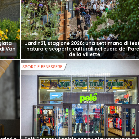
giata
Jardin21, stagione 2026: una settimana di fes
 di Van
natura e scoperte culturali nel cuore del Par
della Villette
SPORT E BENESSERE