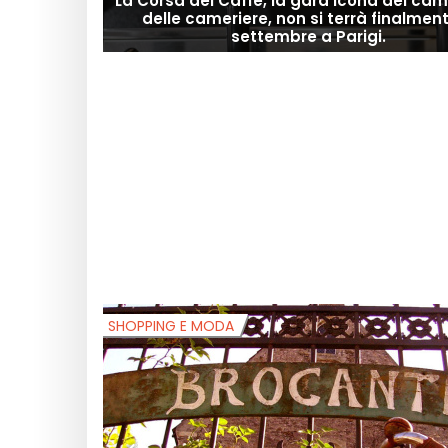
La Corsa del Caffè, la gara icona dei came
delle cameriere, non si terrà finalmen
settembre a Parigi.
SHOPPING E MODA