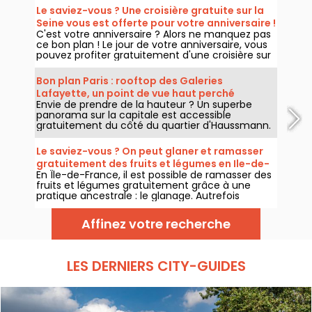
Le saviez-vous ? Une croisière gratuite sur la
Seine vous est offerte pour votre anniversaire !
C'est votre anniversaire ? Alors ne manquez pas
ce bon plan ! Le jour de votre anniversaire, vous
pouvez profiter gratuitement d'une croisière sur
la Seine à Paris. Une activité iconique pour
marquer le coup !
Bon plan Paris : rooftop des Galeries
Lafayette, un point de vue haut perché
Envie de prendre de la hauteur ? Un superbe
accessible gratuitement
panorama sur la capitale est accessible
gratuitement du côté du quartier d'Haussmann.
Pour le découvrir, il faut se rendre dans l'un des
iconiques Grands Magasins parisiens, les Galeries
Le saviez-vous ? On peut glaner et ramasser
Lafayette, pour découvrir sur son rooftop une
gratuitement des fruits et légumes en Ile-de-
vue imprenable sur Paris... et c'est gratuit !
En Île-de-France, il est possible de ramasser des
France
fruits et légumes gratuitement grâce à une
pratique ancestrale : le glanage. Autrefois
réservé aux plus nécessiteux, le glanage a
retrouvé une seconde jeunesse, attirant
Affinez votre recherche
aujourd'hui un public varié soucieux de réduction
du gaspillage alimentaire. On vous dit comment
faire.
LES DERNIERS CITY-GUIDES