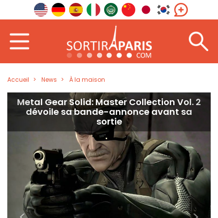
Accueil
News
À la maison
Metal Gear Solid: Master Collection Vol. 2
dévoile sa bande-annonce avant sa
sortie
<
>