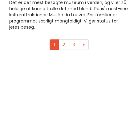
Det er det mest besøgte museum i verden, og vi er så
heldige at kunne tælle det med blandt Paris' must-see
kulturattraktioner: Musée du Louvre. For familier er
programmet særligt mangfoldigt: Vi gør status før
jeres besøg.
1
2
3
»