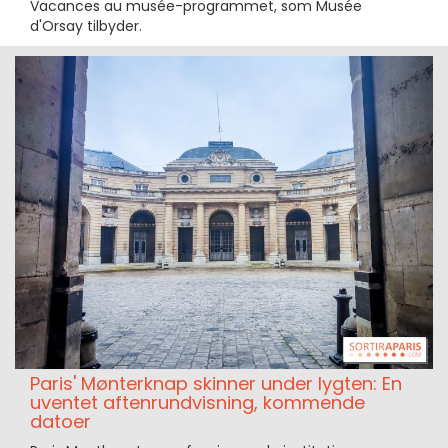
Vacances au musée-programmet, som Musée
d'Orsay tilbyder.
Paris' Mønterknap skinner under lygten: En
uventet aftenrundvisning, kommende
datoer