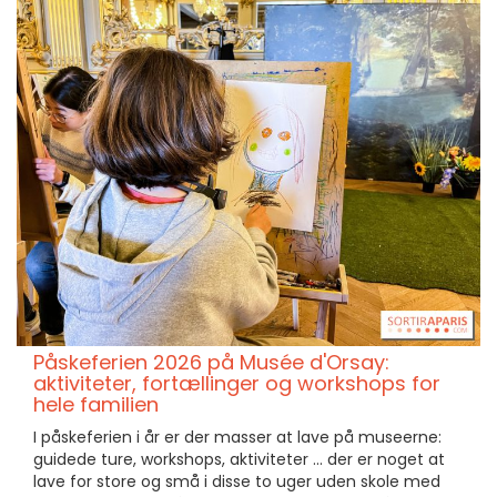
Påskeferien 2026 på Musée d'Orsay:
aktiviteter, fortællinger og workshops for
hele familien
I påskeferien i år er der masser at lave på museerne:
guidede ture, workshops, aktiviteter ... der er noget at
lave for store og små i disse to uger uden skole med