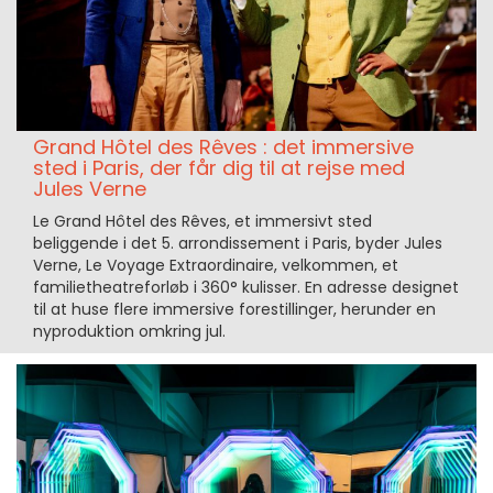
Grand Hôtel des Rêves : det immersive
sted i Paris, der får dig til at rejse med
Jules Verne
Le Grand Hôtel des Rêves, et immersivt sted
beliggende i det 5. arrondissement i Paris, byder Jules
Verne, Le Voyage Extraordinaire, velkommen, et
familietheatreforløb i 360° kulisser. En adresse designet
til at huse flere immersive forestillinger, herunder en
nyproduktion omkring jul.