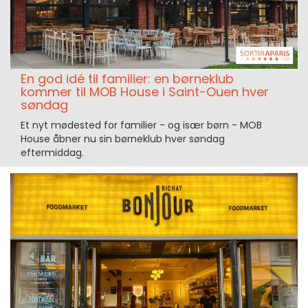
En god idé til familier: en børneklub
kommer til MOB House i Saint-Ouen hver
søndag
Et nyt mødested for familier - og især børn - MOB
House åbner nu sin børneklub hver søndag
eftermiddag.