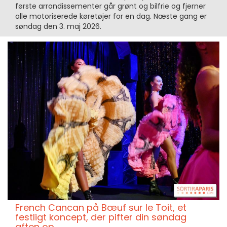
første arrondissementer går grønt og bilfrie og fjerner
alle motoriserede køretøjer for en dag. Næste gang er
søndag den 3. maj 2026.
French Cancan på Bœuf sur le Toit, et
festligt koncept, der pifter din søndag
aften op