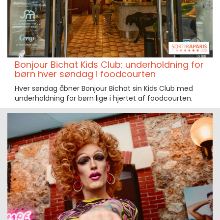
Bonjour Bichat Kids Club: underholdning for
børn hver søndag i foodcourten
Hver søndag åbner Bonjour Bichat sin Kids Club med
underholdning for børn lige i hjertet af foodcourten.