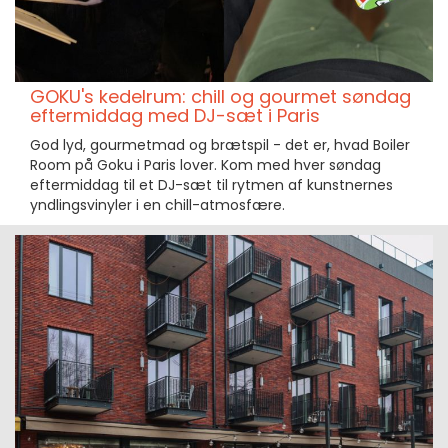
GOKU's kedelrum: chill og gourmet søndag
eftermiddag med DJ-sæt i Paris
God lyd, gourmetmad og brætspil - det er, hvad Boiler
Room på Goku i Paris lover. Kom med hver søndag
eftermiddag til et DJ-sæt til rytmen af kunstnernes
yndlingsvinyler i en chill-atmosfære.