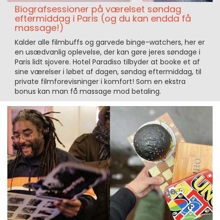
Biografsessioner på værelset søndag
eftermiddag i Paris (og du kan endda få
massage!)
Kalder alle filmbuffs og garvede binge-watchers, her er
en usædvanlig oplevelse, der kan gøre jeres søndage i
Paris lidt sjovere. Hotel Paradiso tilbyder at booke et af
sine værelser i løbet af dagen, søndag eftermiddag, til
private filmforevisninger i komfort! Som en ekstra
bonus kan man få massage mod betaling.