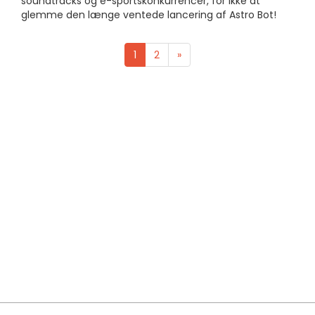
soundtracks og e-sportskonkurrencer, for ikke at
glemme den længe ventede lancering af Astro Bot!
1
2
»