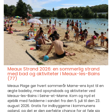
Meaux Strand 2026: en sommerlig strand
med bad og aktiviteter i Meaux-les-Bains
(77)
Meaux Plage gør hvert sommerår Marne-ens kyst til en
ægte badeby, med opsynsbads og aktiviteter ved
Meaux-les-Bains i Seine-et-Marne. Kom og nyd et
øjeblik med fødderne i sandet fra den 5. juli til den 23.
august 2026. Gratis for indbyggerne i kommunens
opland, og det er den perfekte chance for at føle sig