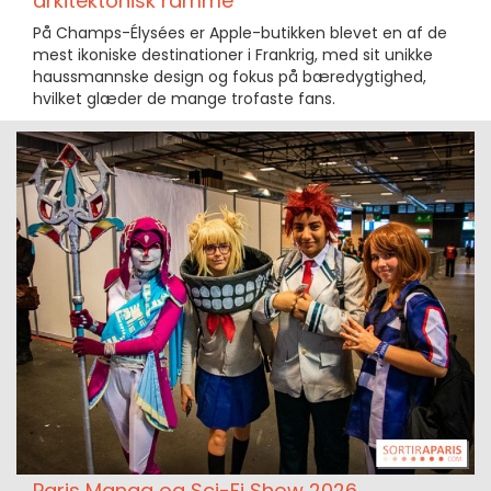
arkitektonisk ramme
På Champs-Élysées er Apple-butikken blevet en af de
mest ikoniske destinationer i Frankrig, med sit unikke
haussmannske design og fokus på bæredygtighed,
hvilket glæder de mange trofaste fans.
Paris Manga og Sci-Fi Show 2026