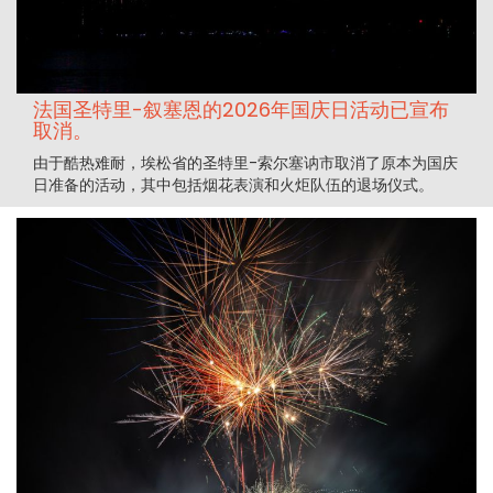
法国圣特里-叙塞恩的2026年国庆日活动已宣布
取消。
由于酷热难耐，埃松省的圣特里-索尔塞讷市取消了原本为国庆
日准备的活动，其中包括烟花表演和火炬队伍的退场仪式。