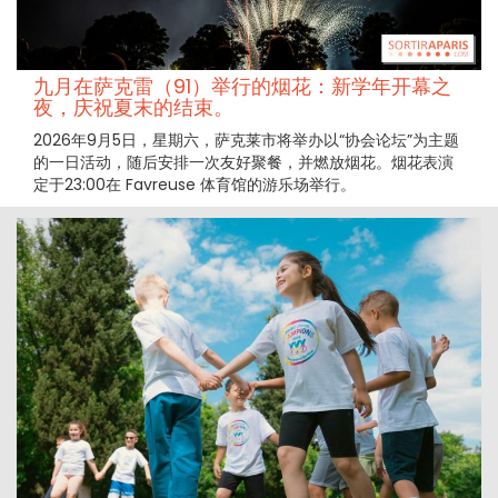
九月在萨克雷（91）举行的烟花：新学年开幕之
夜，庆祝夏末的结束。
2026年9月5日，星期六，萨克莱市将举办以“协会论坛”为主题
的一日活动，随后安排一次友好聚餐，并燃放烟花。烟花表演
定于23:00在 Favreuse 体育馆的游乐场举行。