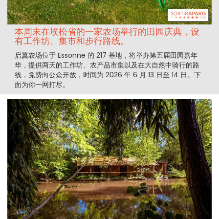
本周末在埃松省的一家农场举行的田园庆典，设
有工作坊、集市和步行路线。
启翼农场位于 Essonne 的 217 基地，将举办第五届田园嘉年
华，提供两天的工作坊、农产品市集以及在大自然中骑行的路
线，免费向公众开放，时间为 2026 年 6 月 13 日至 14 日。下
面为你一网打尽。