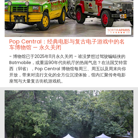
Pop Central：经典电影与复古电子游戏中的名
车博物馆 — 永久关闭
- 博物馆已于2025年11月永久关闭 - 谁没梦想过驾驶蝙蝠侠的
Batmobile，或重温90年代街机厅的热闹气息？在法国艾特雷
西（91省），Pop Central 博物馆每周三、周五以及周末向你
开放，带来对流行文化的全方位沉浸体验，馆内汇聚传奇电影
座驾与大量复古街机游戏机。