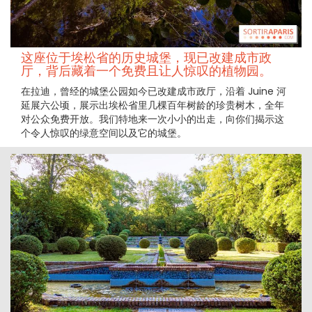
这座位于埃松省的历史城堡，现已改建成市政
厅，背后藏着一个免费且让人惊叹的植物园。
在拉迪，曾经的城堡公园如今已改建成市政厅，沿着 Juine 河
延展六公顷，展示出埃松省里几棵百年树龄的珍贵树木，全年
对公众免费开放。我们特地来一次小小的出走，向你们揭示这
个令人惊叹的绿意空间以及它的城堡。