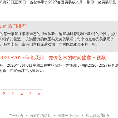
年6月23日至28日，首都将举办2027春夏男装成衣秀，带你一睹男装新品
。
团的热门推荐
您在巴黎的每一家餐厅带来难忘的用餐体验。这些场所都彰显出独特的个性，提供
和细节的营造。 充满活力的氛围与完美的装潢，每个地点都完美展现了
象：时尚、魅力十足、富有创意且充满欢愉，同时既优雅又不拘一格。
026-2027秋冬系列，先锋艺术的时尚盛宴 - 视频
于2026年3月10日星期二在秀场掀起一阵热潮，他的2026-2027秋冬
创新，在聚光灯下尽显风采。
2
3
4
5
»
广告标语
•
沟通你的活动
•
推荐一个机构
•
常见问题/联系