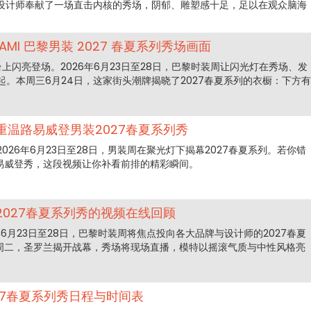
027，这位设计师奉献了一场直击内核的秀场，阴郁、雕塑感十足，足以在观众脑海
MI 巴黎男装 2027 春夏系列秀场画面
的舞台上闪亮登场。2026年6月23日至28日，巴黎时装周让闪光灯在秀场、发
。本周三6月24日，这家街头潮牌揭晓了2027春夏系列的衣橱：下方有
温路易威登男装2027春夏系列秀
026年6月23日至28日，男装周在聚光灯下揭幕2027春夏系列。若你错
路易威登秀，这段视频让你补看前排的精彩瞬间。
027春夏系列秀的视频在线回顾
年6月23日至28日，巴黎时装周将焦点投向各大品牌与设计师的2027春夏
日周二，圣罗兰揭开战幕，秀场将现场直播，模特以摇滚气质与中性风格亮
027春夏系列秀日程与时间表