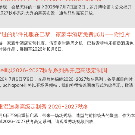
观，会是怎样的一幕？2026年7月7日至12日，罗丹博物馆向公众揭开
 2026-2027秋冬系列大秀的舞美布景，通常只对嘉宾开放。
ga 穿过的那件礼服在巴黎一家豪华酒店免费展出——附照片
黎一家豪华酒店安营扎寨。借高定时装周之机，巴黎索菲特乐福堡酒店免
装作品，展期至2026年10月6日。
relli以2026-2027秋冬系列秀开启高级定制周
6年7月6日至9日，众品牌将揭晓2026-2027秋冬系列，备受瞩目的时
chiaparelli 将以开场秀领衔，我们将很快以图像形式为你呈现，敬请
迪奥高级定制秀 2026-2027秋冬
7月6日至9日重新启幕，带来一场场秀场、造型与前排镜头的聚焦。作为本
2026-2027秋冬高定系列。请观看秀场视频回放。