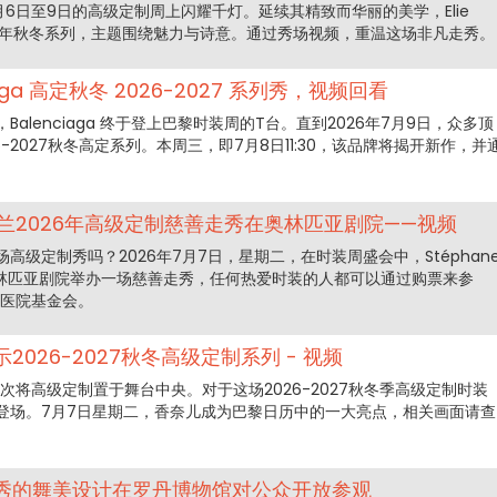
月6日至9日的高级定制周上闪耀千灯。延续其精致而华丽的美学，Elie
2027年秋冬系列，主题围绕魅力与诗意。通过秀场视频，重温这场非凡走秀。
aga 高定秋冬 2026-2027 系列秀，视频回看
alenciaga 终于登上巴黎时装周的T台。直到2026年7月9日，众多顶
-2027秋冬高定系列。本周三，即7月8日11:30，该品牌将揭开新作，并
兰2026年高级定制慈善走秀在奥林匹亚剧院——视频
高级定制秀吗？2026年7月7日，星期二，在时装周盛会中，Stéphan
巴黎奥林匹亚剧院举办一场慈善走秀，任何热爱时装的人都可以通过购票来参
给医院基金会。
026-2027秋冬高级定制系列 - 视频
再次将高级定制置于舞台中央。对于这场2026-2027秋冬季高级定制时装
登场。7月7日星期二，香奈儿成为巴黎日历中的一大亮点，相关画面请查
秀的舞美设计在罗丹博物馆对公众开放参观