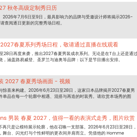
027 秋冬高级定制秀日历
2026年7月6日至9日，最具影响力的品牌与受邀设计师将揭示2026-
。请查阅逐日更新的完整秀场日程。
：2027春夏系列秀场日程，敬请通过直播在线观看
3日至28日再度来袭，推出2027春夏男装成衣系列。无论是在T台上还是通
晓，涵盖路易威登、圣罗兰与迪奥等品牌：以下是节目播出安排。
装 2027 春夏秀场画面 - 视频
比与惊喜来构建。2026年6月23日至28日，这家日本品牌揭开2027春夏男
件单品在每一个轮廓中相遇、混搭与再造的时装秀。请欣赏本场秀的图
wens 男装 春夏 2027，值得一看的表演式走秀，图片欣赏
ns 不再只是让模特展示轮廓，他在召唤一支部落。2026年6月23日至28日，
，舞台、闪光灯与个性鲜明的更衣间并肩而立。凭借他的 Homme