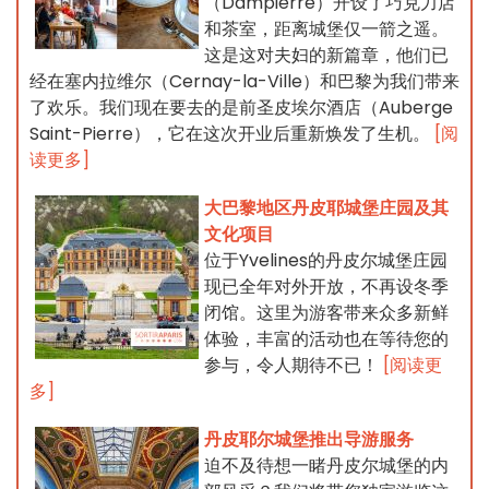
（Dampierre）开设了巧克力店
和茶室，距离城堡仅一箭之遥。
这是这对夫妇的新篇章，他们已
经在塞内拉维尔（Cernay-la-Ville）和巴黎为我们带来
了欢乐。我们现在要去的是前圣皮埃尔酒店（Auberge
Saint-Pierre），它在这次开业后重新焕发了生机。
[阅
读更多]
大巴黎地区丹皮耶城堡庄园及其
文化项目
位于Yvelines的丹皮尔城堡庄园
现已全年对外开放，不再设冬季
闭馆。这里为游客带来众多新鲜
体验，丰富的活动也在等待您的
参与，令人期待不已！
[阅读更
多]
丹皮耶尔城堡推出导游服务
迫不及待想一睹丹皮尔城堡的内