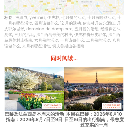
标签 :
濕紙巾
,
yvelines
,
伊夫林
,
七月份的活动
,
十月有哪些活动
,
十
一月有哪些活动
,
四月该做什么
,
12 月的活动
,
伊夫林丹皮尔酒庄
,
丹
皮耶尔城堡
,
domaine de dampierre
,
五月份的活动
,
经编辑团队
测试
,
三月的活动
,
法兰西岛最美的村庄
,
伊夫林省丹皮耶尔
,
法兰西
岛最美村庄指南
,
六月份的活动
,
一月该做什么
,
二月份的活动
,
八月
该做什么
,
九月有哪些活动
,
切夫鲁斯山谷指南
同时阅读...
巴黎及法兰西岛本周末的活动
本周在巴黎：2026年8月10
指南：2026年8月7日至9日
日至16日的出行指南，带您度
过充实的一周