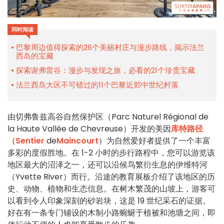
同时阅读
巴黎周边值得探索的26个美丽村庄与漫步路线，揭示法兰
西岛的宝藏
探索谢弗雷谷：漫步与发现之旅，必看的21个珍贵宝藏
法兰西岛大区不可错过的11个巴黎近郊中世纪村落
由切弗鲁兹高谷自然保护区（Parc Naturel Régional de
la Haute Vallée de Chevreuse）开发的美因
库特路径
（Sentier
de
Maincourt
）为自然爱好者提供了一个丰富
多彩的度假胜地。在 1-2 小时的步行路程中，您可以游览该
地区最大的沼泽之一，还可以沿候鸟繁衍生息的伊维特河
（Yvette River）而行。沿途的教育展板介绍了该地区的历
史、动物、植物和生态信息。在树木繁茂的山坡上，游客可
以看到令人印象深刻的砂岩块，这是 19 世纪采石的证据。
好在有一条专门铺设的木制小路蜿蜒于植被和池塘之间，即