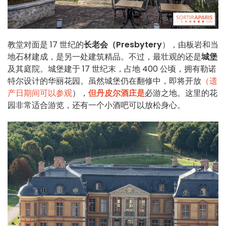
教堂对面是 17 世纪的
长老会（Presbytery
），由板岩和当
地石材建成，是另一处建筑精品。不过，最壮观的还是
城堡
及其庭院。城堡建于 17 世纪末，占地 400 公顷，拥有勒诺
特尔设计的华丽花园。虽然城堡仍在翻修中，即将开放
（遗
产日期间可以参观
），
但丹皮尔酒庄是
必游之地。这里的花
园非常适合游览，还有一个小酒吧可以放松身心。