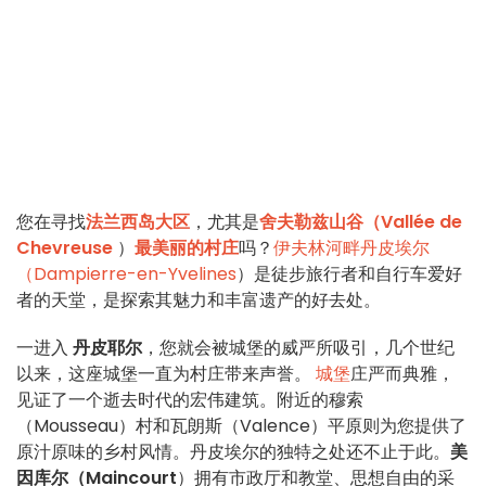
您在寻找
法兰西岛大区
，尤其是
舍夫勒兹山谷（Vallée de
Chevreuse
）
最美丽的村庄
吗？
伊夫林河畔丹皮埃尔
（Dampierre-en-Yvelines
）是徒步旅行者和自行车爱好
者的天堂，是探索其魅力和丰富遗产的好去处。
一
进入
丹皮耶尔
，
您就会被城堡的威严所吸引，几个世纪
以来，这座城堡一直为村庄带来声誉
。
城堡
庄严而典雅，
见证了一个逝去时代的宏伟建筑。附近的穆索
（Mousseau）村和瓦朗斯（Valence）平原则为您提供了
原汁原味的乡村风情。丹皮埃尔的独特之处还不止于此。
美
因库尔（Maincourt
）拥有市政厅和教堂、思想自由的采