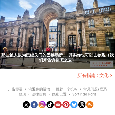
那些被人以为已经关门的巴黎场所……其实你也可以去参观（我
们来告诉你怎么去）
所有指南 : 文化 >
广告标语
•
沟通你的活动
•
推荐一个机构
•
常见问题/联系
显现
•
法律信息
•
隐私设置
•
Sortir de Paris