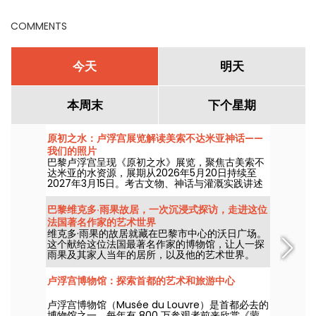
COMMENTS
今天
明天
本周末
下个星期
原初之水：卢浮宫展览解读美索不达米亚神话——
我们的照片
巴黎卢浮宫呈现《原初之水》展览，聚焦古美索不
达米亚的水资源，展期从2026年5月20日持续至
2027年3月15日。考古文物、神话与灌溉实践讲述
这一资源如何塑造了早期美索不达米亚社会。
巴黎维克多·雨果故居，一次沉浸式探访，走进这位
法国著名作家的艺术世界
维克多·雨果的故居就藏在巴黎市中心的沃日广场。
这个献给这位法国最著名作家的博物馆，让人一探
雨果及其家人当年的居所，以及他的艺术世界。
卢浮宫博物馆：探索首都的艺术和旅游中心
卢浮宫博物馆（Musée du Louvre）是首都必去的
博物馆之一，每年有 800 万参观者前来欣赏《蒙