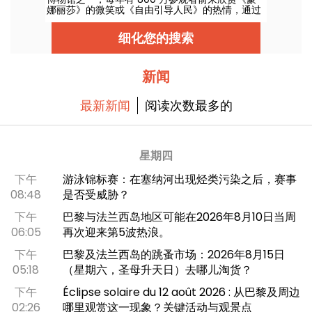
娜丽莎》的微笑或《自由引导人民》的热情，通过
展出的众多杰作弘扬法国和欧洲文化。这是一个历
史悠久的地方，两个世纪以来，艺术在这里蓬勃发
细化您的搜索
展，如果您在巴黎逗留，这里是您的必游之地！
新闻
最新新闻
阅读次数最多的
星期四
下午
游泳锦标赛：在塞纳河出现烃类污染之后，赛事
08:48
是否受威胁？
下午
巴黎与法兰西岛地区可能在2026年8月10日当周
06:05
再次迎来第5波热浪。
下午
巴黎及法兰西岛的跳蚤市场：2026年8月15日
05:18
（星期六，圣母升天日）去哪儿淘货？
下午
Éclipse solaire du 12 août 2026 : 从巴黎及周边
02:26
哪里观赏这一现象？关键活动与观景点