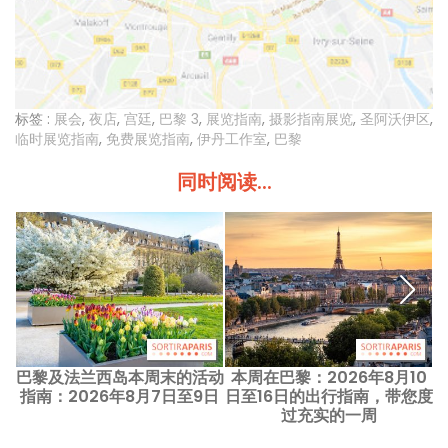
标签 :
展会
,
夜店
,
宫廷
,
巴黎 3
,
展览指南
,
摄影指南展览
,
圣阿沃伊区
,
临时展览指南
,
免费展览指南
,
伊丹工作室
,
巴黎
同时阅读...
巴黎及法兰西岛本周末的活动
本周在巴黎：2026年8月10
指南：2026年8月7日至9日
日至16日的出行指南，带您度
过充实的一周