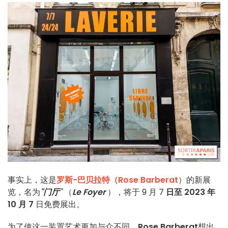
事实上，这是
罗斯-巴贝拉特（Rose Barberat
）的新展
览，名为
"门厅
"
（
Le Foyer
），将于 9 月 7
日至 2023 年
10 月 7
日免费展出。
为了使这一装置艺术更加与众不同，
Rose Barberat
想出