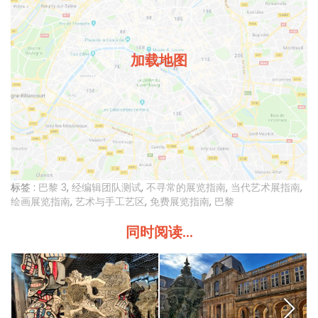
加载地图
标签 :
巴黎 3
,
经编辑团队测试
,
不寻常的展览指南
,
当代艺术展指南
,
绘画展览指南
,
艺术与手工艺区
,
免费展览指南
,
巴黎
同时阅读...